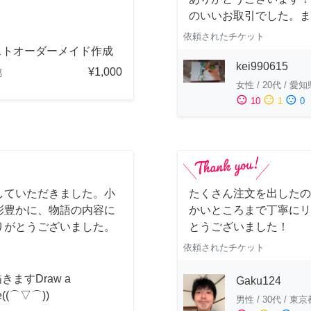
のいいお取引でした。ま
依頼されたチケット
ストオーダーメイド作成
kei990615
¥1,000
都
女性
/
20代
/
愛知
sentiment_satisfied
sentiment_neutral
sentiment_dissatisfied
10
1
0
していただきました。小
たくさん注文を出したの
彩豊かに、物語の内容に
かいところまで丁寧にリ
りがとうございました。
とうございました！
依頼されたチケット
きますDraw a
Gaku124
re((⌒▽⌒))
男性
/
30代
/
東京