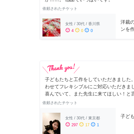
依頼されたチケット
洋裁
女性
/
30代
/
香川県
ンを
sentiment_satisfied
sentiment_neutral
sentiment_dissatisfied
4
0
0
子どもたちと工作をしていただきました
わせてフレキシブルにご対応いただきま
喜んでいて、また先生に来てほしい！と
依頼されたチケット
子ど
女性
/
30代
/
東京都
sentiment_satisfied
sentiment_neutral
sentiment_dissatisfied
297
17
1