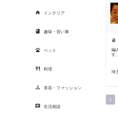
home
インテリア
class
趣味・習い事
class
pets
編
ペット
す
restaurant
料理
埼
checkroom
美容・ファッション
1
chat
生活相談