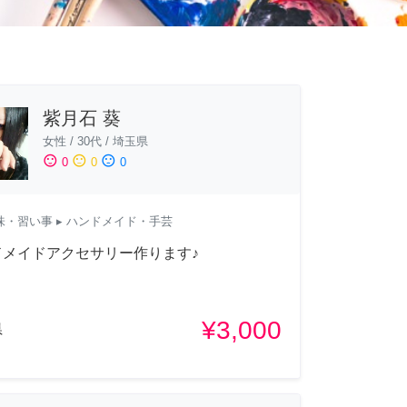
紫月石 葵
女性
/
30代
/
埼玉県
sentiment_satisfied
sentiment_neutral
sentiment_dissatisfied
0
0
0
味・習い事
▸ ハンドメイド・手芸
ドメイドアクセサリー作ります♪
¥3,000
県