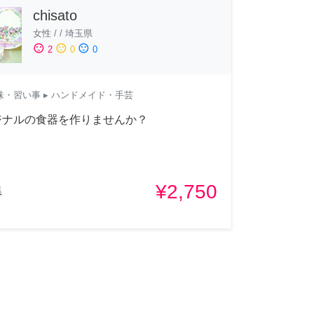
chisato
女性
/
/
埼玉県
sentiment_satisfied
sentiment_neutral
sentiment_dissatisfied
2
0
0
味・習い事
▸ ハンドメイド・手芸
ジナルの食器を作りませんか？
¥2,750
県