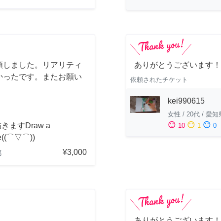
頼しました。リアリティ
ありがとうございます！
かったです。またお願い
依頼されたチケット
kei990615
女性
/
20代
/
愛知
sentiment_satisfied
sentiment_neutral
sentiment_dissatisfied
きますDraw a
10
1
0
re((⌒▽⌒))
¥3,000
都
ありがとうございます！