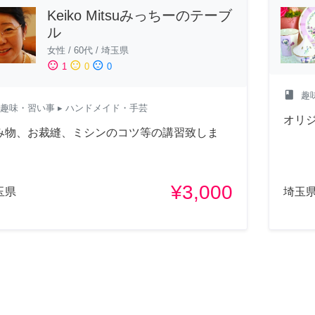
Keiko Mitsuみっちーのテーブ
ル
女性
/
60代
/
埼玉県
sentiment_satisfied
sentiment_neutral
sentiment_dissatisfied
1
0
0
class
趣
趣味・習い事
▸ ハンドメイド・手芸
オリ
み物、お裁縫、ミシンのコツ等の講習致しま
。
¥3,000
玉県
埼玉