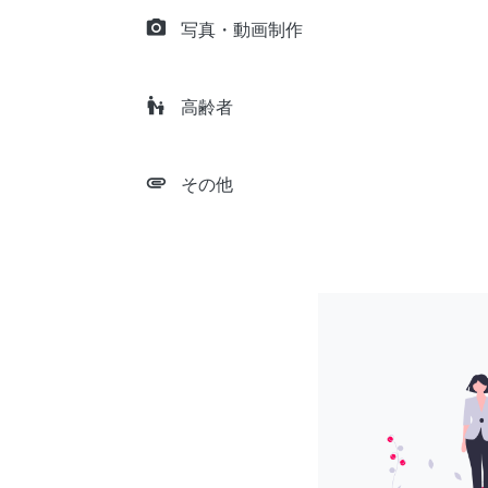
camera_alt
写真・動画制作
escalator_warning
高齢者
attachment
その他