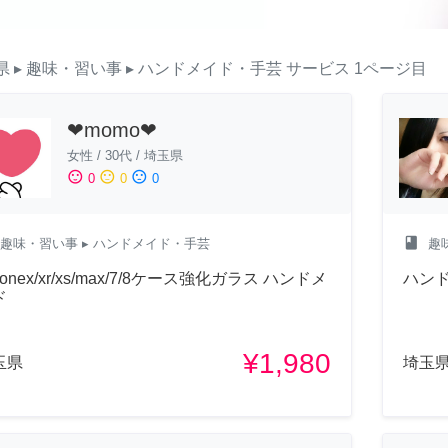
県
▸ 趣味・習い事
▸ ハンドメイド・手芸
サービス
1ページ目
❤︎momo❤︎
女性
/
30代
/
埼玉県
sentiment_satisfied
sentiment_neutral
sentiment_dissatisfied
0
0
0
class
趣味・習い事
▸ ハンドメイド・手芸
趣
honex/xr/xs/max/7/8ケース強化ガラス ハンドメ
ハン
ド
¥1,980
玉県
埼玉