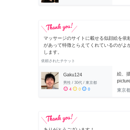
マッサージのサイトに載せる似顔絵を依
があって特徴とらえてくれているのがよ
します。
依頼されたチケット
絵、描
Gaku124
pictu
男性
/
30代
/
東京都
sentiment_satisfied
sentiment_neutral
sentiment_dissatisfied
4
0
0
東京
ありがとうございます！