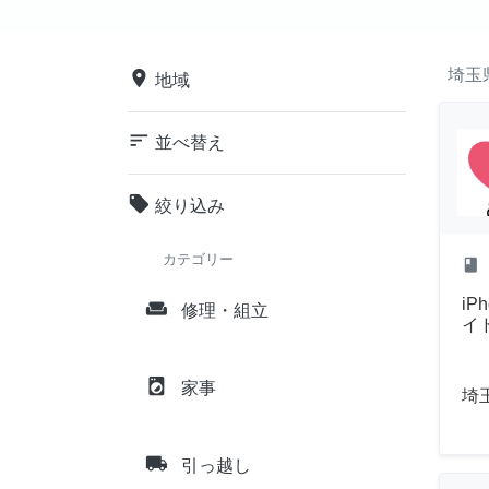
埼玉
place
地域
sort
並べ替え
local_offer
絞り込み
カテゴリー
class
iP
weekend
修理・組立
イ
local_laundry_service
家事
埼
local_shipping
引っ越し