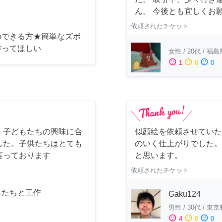
ん。 今後とも宜しくお
依頼されたチケット
のできる方★簡単なズボ
作ってほしい
女性
/
20代
/
福島
sentiment_satisfied
sentiment_neutral
sentiment_dissatisfied
1
0
0
。子どもたちの興味に合
似顔絵を依頼させていた
した。子供たちはとても
のいく仕上がりでした。
言っております
と思います。
依頼されたチケット
もたちと工作
Gaku124
男性
/
30代
/
東京
sentiment_satisfied
sentiment_neutral
sentiment_dissatisfied
4
0
0