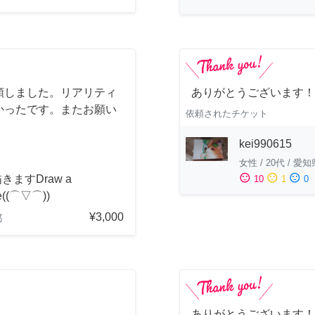
頼しました。リアリティ
ありがとうございます！
かったです。またお願い
依頼されたチケット
kei990615
女性
/
20代
/
愛知
sentiment_satisfied
sentiment_neutral
sentiment_dissatisfied
きますDraw a
10
1
0
re((⌒▽⌒))
¥3,000
都
ありがとうございます！