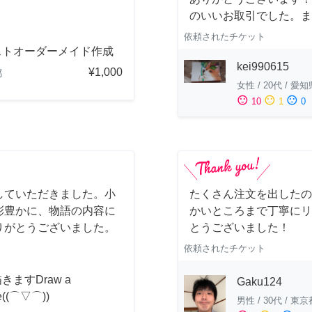
のいいお取引でした。ま
依頼されたチケット
ストオーダーメイド作成
kei990615
¥1,000
都
女性
/
20代
/
愛知
sentiment_satisfied
sentiment_neutral
sentiment_dissatisfied
10
1
0
していただきました。小
たくさん注文を出したの
彩豊かに、物語の内容に
かいところまで丁寧にリ
りがとうございました。
とうございました！
依頼されたチケット
きますDraw a
Gaku124
re((⌒▽⌒))
男性
/
30代
/
東京