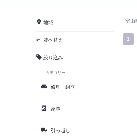
富山
place
地域
sort
1
並べ替え
local_offer
絞り込み
カテゴリー
weekend
修理・組立
local_laundry_service
家事
local_shipping
引っ越し