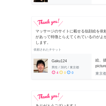
マッサージのサイトに載せる似顔絵を依
があって特徴とらえてくれているのがよ
します。
依頼されたチケット
絵、描
Gaku124
pictu
男性
/
30代
/
東京都
sentiment_satisfied
sentiment_neutral
sentiment_dissatisfied
4
0
0
東京
ありがとうございます！