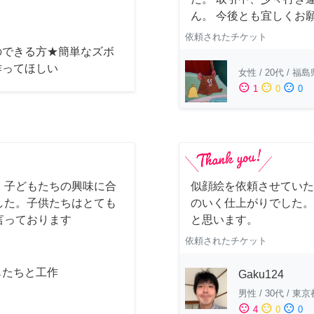
ん。 今後とも宜しくお
依頼されたチケット
のできる方★簡単なズボ
作ってほしい
女性
/
20代
/
福島
sentiment_satisfied
sentiment_neutral
sentiment_dissatisfied
1
0
0
。子どもたちの興味に合
似顔絵を依頼させていた
した。子供たちはとても
のいく仕上がりでした。
言っております
と思います。
依頼されたチケット
もたちと工作
Gaku124
男性
/
30代
/
東京
sentiment_satisfied
sentiment_neutral
sentiment_dissatisfied
4
0
0