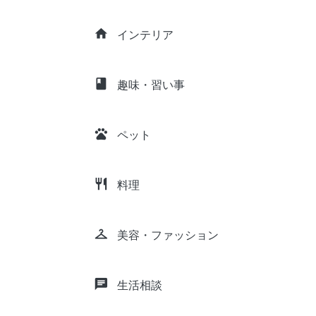
home
インテリア
class
趣味・習い事
pets
ペット
restaurant
料理
checkroom
美容・ファッション
chat
生活相談