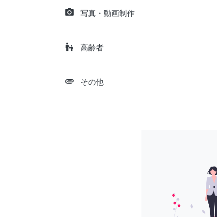
camera_alt
写真・動画制作
escalator_warning
高齢者
attachment
その他