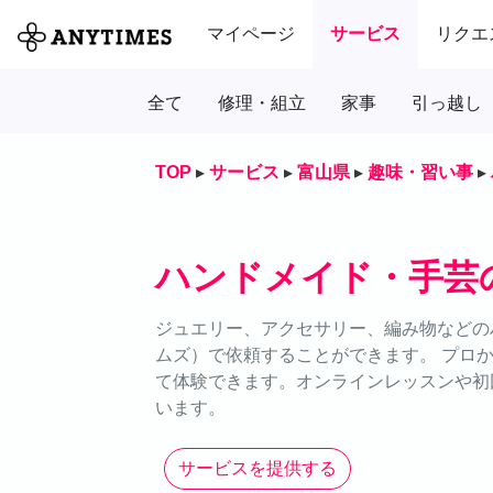
マイページ
サービス
リクエ
全て
修理・組立
家事
引っ越し
TOP
▸
サービス
▸
富山県
▸
趣味・習い事
▸
ハンドメイド・手芸
ジュエリー、アクセサリー、編み物などのハ
ムズ）で依頼することができます。 プロ
て体験できます。オンラインレッスンや初
います。
サービスを提供する