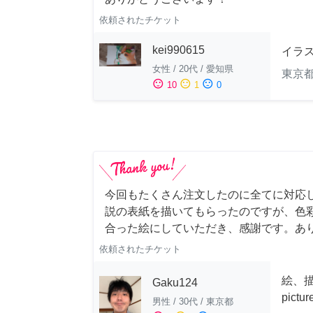
依頼されたチケット
kei990615
イラ
女性
/
20代
/
愛知県
東京
sentiment_satisfied
sentiment_neutral
sentiment_dissatisfied
10
1
0
今回もたくさん注文したのに全てに対応
説の表紙を描いてもらったのですが、色
合った絵にしていただき、感謝です。あ
依頼されたチケット
絵、描
Gaku124
pictu
男性
/
30代
/
東京都