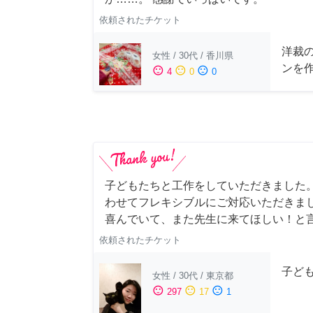
依頼されたチケット
洋裁
女性
/
30代
/
香川県
ンを
sentiment_satisfied
sentiment_neutral
sentiment_dissatisfied
4
0
0
子どもたちと工作をしていただきました
わせてフレキシブルにご対応いただきま
喜んでいて、また先生に来てほしい！と
依頼されたチケット
子ど
女性
/
30代
/
東京都
sentiment_satisfied
sentiment_neutral
sentiment_dissatisfied
297
17
1