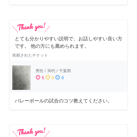
とても分かりやすい説明で、お話しやすい良い方
です。 他の方にも薦められます。
依頼されたチケット
男性
/
30代
/
千葉県
sentiment_satisfied
sentiment_neutral
sentiment_dissatisfied
5
0
0
バレーボールの試合のコツ教えてください。