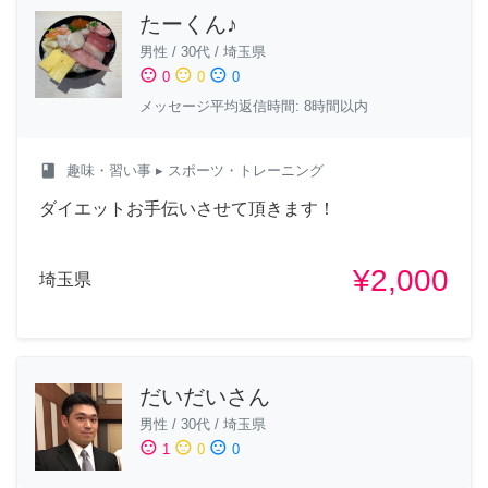
たーくん♪
男性
/
30代
/
埼玉県
sentiment_satisfied
sentiment_neutral
sentiment_dissatisfied
0
0
0
メッセージ平均返信時間: 8時間以内
class
趣味・習い事
▸ スポーツ・トレーニング
ダイエットお手伝いさせて頂きます！
¥2,000
埼玉県
だいだいさん
男性
/
30代
/
埼玉県
sentiment_satisfied
sentiment_neutral
sentiment_dissatisfied
1
0
0