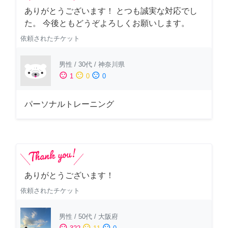
ありがとうございます！ とつも誠実な対応でし
た。 今後ともどうぞよろしくお願いします。
依頼されたチケット
男性
/
30代
/
神奈川県
sentiment_satisfied
sentiment_neutral
sentiment_dissatisfied
1
0
0
パーソナルトレーニング
ありがとうございます！
依頼されたチケット
男性
/
50代
/
大阪府
sentiment_satisfied
sentiment_neutral
sentiment_dissatisfied