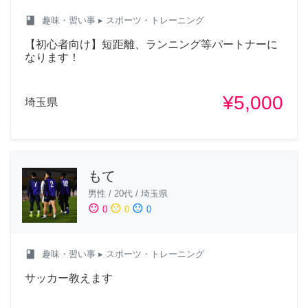
class
趣味・習い事
▸ スポーツ・トレーニング
【初心者向け】短距離、ランニング等パートナーに
なります！
¥5,000
埼玉県
もて
男性
/
20代
/
埼玉県
sentiment_satisfied
sentiment_neutral
sentiment_dissatisfied
0
0
0
class
趣味・習い事
▸ スポーツ・トレーニング
サッカー教えます