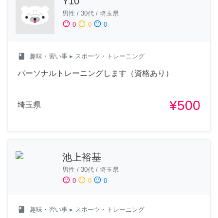
Y10
男性
/
30代
/
埼玉県
sentiment_satisfied
sentiment_neutral
sentiment_dissatisfied
0
0
0
class
趣味・習い事
▸ スポーツ・トレーニング
パーソナルトレーニングします（資格あり）
¥500
埼玉県
池上裕基
男性
/
30代
/
埼玉県
sentiment_satisfied
sentiment_neutral
sentiment_dissatisfied
0
0
0
class
趣味・習い事
▸ スポーツ・トレーニング