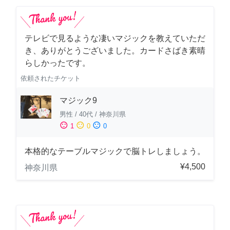
テレビで見るような凄いマジックを教えていただ
き、ありがとうございました。カードさばき素晴
らしかったです。
依頼されたチケット
マジック9
男性
/
40代
/
神奈川県
sentiment_satisfied
sentiment_neutral
sentiment_dissatisfied
1
0
0
本格的なテーブルマジックで脳トレしましょう。
¥4,500
神奈川県