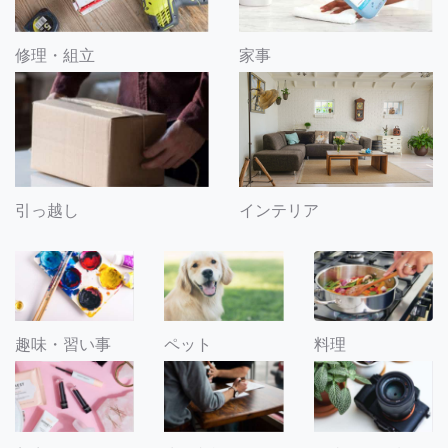
修理・組立
家事
引っ越し
インテリア
趣味・習い事
ペット
料理