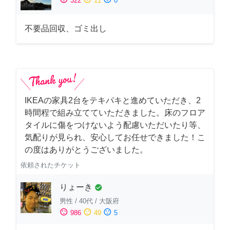
322
11
0
不要品回収、ゴミ出し
IKEAの家具2台をテキパキと進めていただき、2
時間程で組み立てていただきました。床のフロア
タイルに傷をつけないよう配慮いただいたり等、
気配りが見られ、安心してお任せできました！こ
の度はありがとうございました。
依頼されたチケット
りょーき
check_circle
男性
/
40代
/
大阪府
sentiment_satisfied
sentiment_neutral
sentiment_dissatisfied
986
49
5