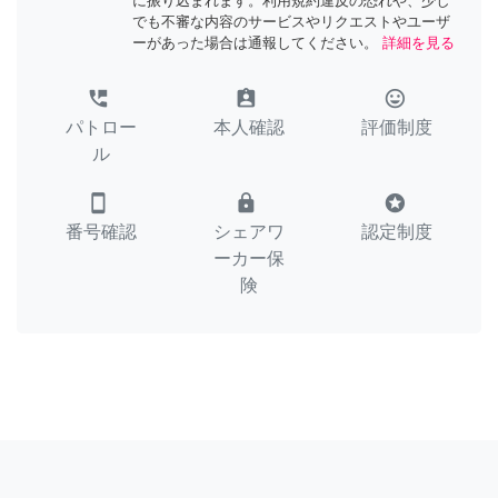
に振り込まれます。利用規約違反の恐れや、少し
でも不審な内容のサービスやリクエストやユーザ
ーがあった場合は通報してください。
詳細を見る
perm_phone_msg
assignment_ind
tag_faces
パトロー
本人確認
評価制度
ル
smartphone
lock
stars
番号確認
シェアワ
認定制度
ーカー保
険