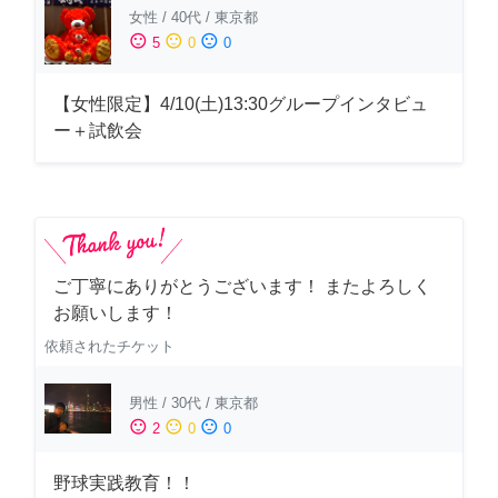
女性
/
40代
/
東京都
sentiment_satisfied
sentiment_neutral
sentiment_dissatisfied
5
0
0
【女性限定】4/10(土)13:30グループインタビュ
ー＋試飲会
ご丁寧にありがとうございます！ またよろしく
お願いします！
依頼されたチケット
男性
/
30代
/
東京都
sentiment_satisfied
sentiment_neutral
sentiment_dissatisfied
2
0
0
野球実践教育！！