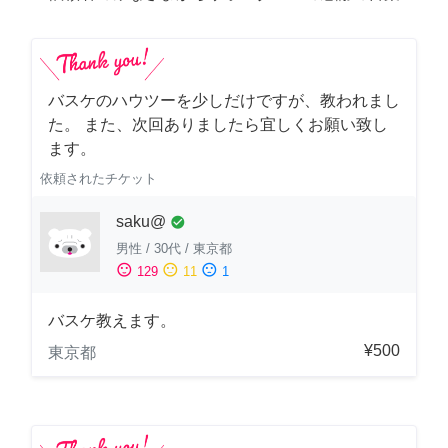
バスケのハウツーを少しだけですが、教われまし
た。 また、次回ありましたら宜しくお願い致し
ます。
依頼されたチケット
saku@
check_circle
男性
/
30代
/
東京都
sentiment_satisfied
sentiment_neutral
sentiment_dissatisfied
129
11
1
バスケ教えます。
¥500
東京都