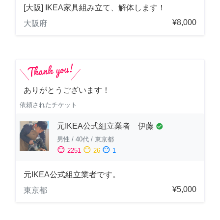
[大阪] IKEA家具組み立て、解体します！
¥8,000
大阪府
ありがとうございます！
依頼されたチケット
元IKEA公式組立業者 伊藤
check_circle
男性
/
40代
/
東京都
sentiment_satisfied
sentiment_neutral
sentiment_dissatisfied
2251
26
1
元IKEA公式組立業者です。
¥5,000
東京都