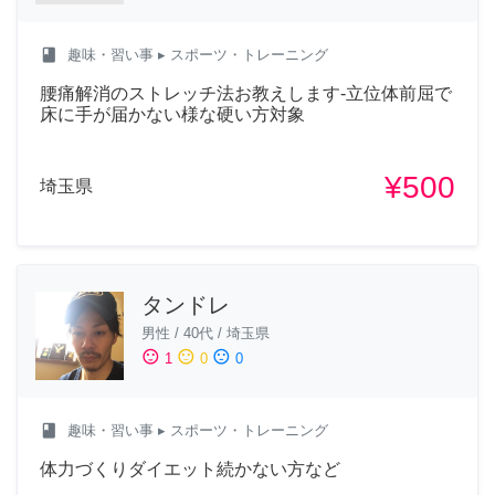
class
趣味・習い事
▸ スポーツ・トレーニング
腰痛解消のストレッチ法お教えします-立位体前屈で
床に手が届かない様な硬い方対象
¥500
埼玉県
タンドレ
男性
/
40代
/
埼玉県
sentiment_satisfied
sentiment_neutral
sentiment_dissatisfied
1
0
0
class
趣味・習い事
▸ スポーツ・トレーニング
体力づくりダイエット続かない方など