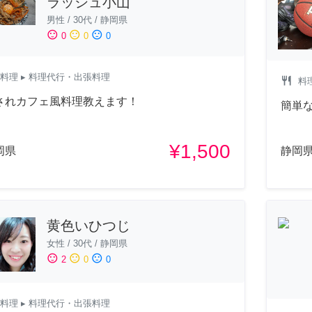
ラッシュ小山
男性
/
30代
/
静岡県
sentiment_satisfied
sentiment_neutral
sentiment_dissatisfied
0
0
0
料理
▸ 料理代行・出張料理
restaurant
料
されカフェ風料理教えます！
簡単
¥1,500
岡県
静岡
黄色いひつじ
女性
/
30代
/
静岡県
sentiment_satisfied
sentiment_neutral
sentiment_dissatisfied
2
0
0
料理
▸ 料理代行・出張料理