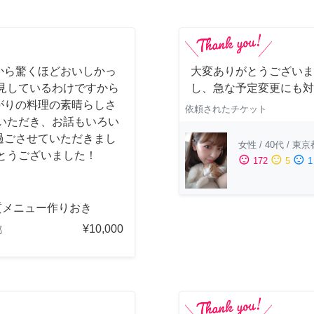
から驚くほどおいしかっ
大変ありがとうございま
見しているわけですから
し、急な予定変更にも対
がりの料理の素晴らしさ
依頼されたチケット
いただき、お話もいろい
過ごさせていただきまし
女性
/
40代
/
東京
とうございました！
sentiment_satisfied
sentiment_neutral
sentiment_dissatisfied
172
5
1
質メニュー作りおき
¥10,000
都