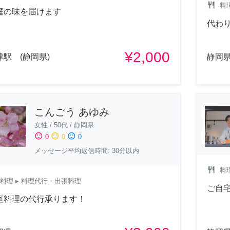
restaurant
料
庭の味を届けます
代わ
¥2,000
津駅 (静岡県)
静岡
こんごう あゆみ
女性
/
50代
/
静岡県
sentiment_satisfied
sentiment_neutral
sentiment_dissatisfied
0
0
0
メッセージ平均返信時間: 30分以内
restaurant
料
料理
▸ 料理代行・出張料理
ご自
庭料理の代行承ります！