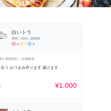
白いトラ
男性
/
40代
/
静岡県
sentiment_satisfied
sentiment_neutral
sentiment_dissatisfied
0
0
0
理
▸ 料理代行・出張料理
合う おつまみ作ります 届けます
¥1,000
県