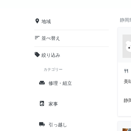
静岡
place
地域
sort
並べ替え
local_offer
絞り込み
カテゴリー
restaurant
美
weekend
修理・組立
静
local_laundry_service
家事
local_shipping
引っ越し