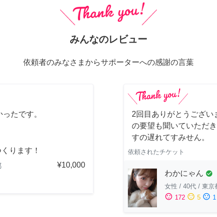
みんなのレビュー
依頼者のみなさまからサポーターへの感謝の言葉
かったです。
2回目ありがとうござい
の要望も聞いていただき
すの遅れてすみせん。
つくります！
依頼されたチケット
¥10,000
都
わかにゃん
check_circle
女性
/
40代
/
東京
sentiment_satisfied
sentiment_neutral
sentiment_dissatisfied
172
5
1