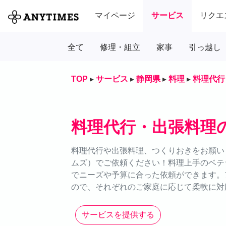
マイページ
サービス
リクエ
全て
修理・組立
家事
引っ越し
TOP
▸
サービス
▸
静岡県
▸
料理
▸
料理代行
料理代行・出張料理
料理代行や出張料理、つくりおきをお願いし
ムズ）でご依頼ください！料理上手のベテ
でニーズや予算に合った依頼ができます。
ので、それぞれのご家庭に応じて柔軟に対
サービスを提供する