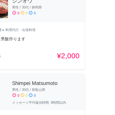
シンオウ
男性
/
30代
/
静岡県
sentiment_satisfied
sentiment_neutral
sentiment_dissatisfied
0
0
0
理
▸ 料理代行・出張料理
な男飯作ります
¥2,000
県
Shimpei Matsumoto
男性
/
30代
/
和歌山県
sentiment_satisfied
sentiment_neutral
sentiment_dissatisfied
0
0
0
メッセージ平均返信時間: 8時間以内