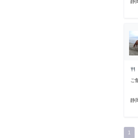
静
restaurant
ご
静
1