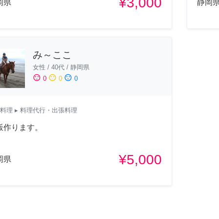
¥3,000
岡県
静岡
み～ここ
女性
/
40代
/
静岡県
sentiment_satisfied
sentiment_neutral
sentiment_dissatisfied
0
0
0
料理
▸ 料理代行・出張料理
飯作ります。
¥5,000
岡県