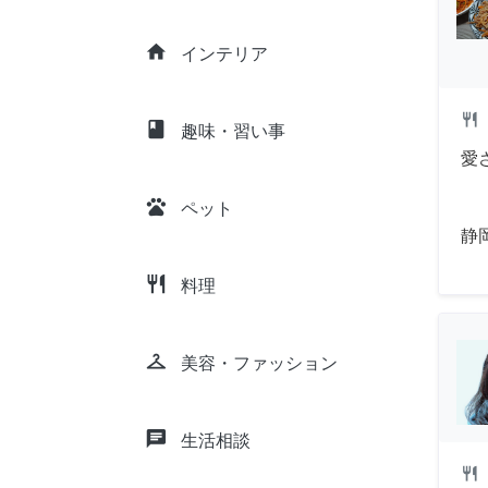
home
インテリア
restaurant
class
趣味・習い事
愛
pets
ペット
静
restaurant
料理
checkroom
美容・ファッション
chat
生活相談
restaurant