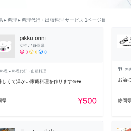
県
▸ 料理
▸ 料理代行・出張料理
サービス
1ページ目
pikku onni
女性
/
/
静岡県
sentiment_satisfied
sentiment_neutral
sentiment_dissatisfied
0
0
0
restaurant
料
料理
▸ 料理代行・出張料理
お酒に
味しくて温かい家庭料理を作ります🥘🍱
¥500
岡県
静岡