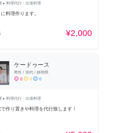
理
▸ 料理代行・出張料理
りに料理作ります。
¥2,000
県
ケードゥース
男性
/
30代
/
静岡県
sentiment_satisfied
sentiment_neutral
sentiment_dissatisfied
0
0
0
理
▸ 料理代行・出張料理
宅で作り置きや料理を代行致します！