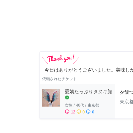
今日はありがとうございました。美味し
依頼されたチケット
愛嬌たっぷりタヌキ顔
夕飯
check_circle
東京
女性
/
40代
/
東京都
sentiment_satisfied
sentiment_neutral
sentiment_dissatisfied
12
0
0