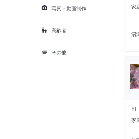
家
camera_alt
写真・動画制作
escalator_warning
高齢者
沼
attachment
その他
restaurant
家