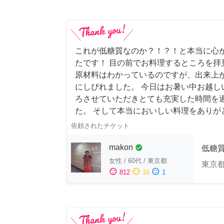
これが低糖質なのか？！？！と本当に心
たです！ 目の前でお料理するところを拝
原材料はわかっているのですが、出来上
にしびれました。 今日はお暑い中お越し
ろさせていただきとても充実した時間を
た。 そして本当においしい料理をありが
依頼されたチケット
makon
check_circle
低糖
女性
/
60代
/
東京都
東京
sentiment_satisfied
sentiment_neutral
sentiment_dissatisfied
812
16
1