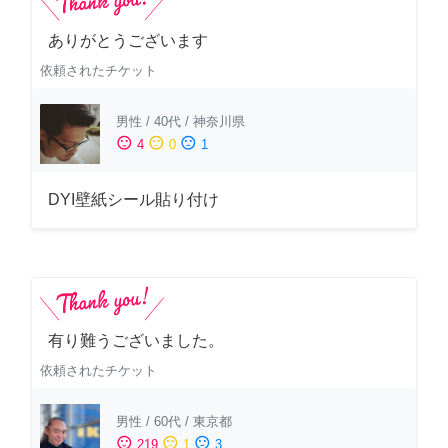
ありがとうございます
依頼されたチケット
男性
/
40代
/
神奈川県
sentiment_satisfied
sentiment_neutral
sentiment_dissatisfied
4
0
1
DYI壁紙シール貼り付け
有り難うございました。
依頼されたチケット
男性
/
60代
/
東京都
sentiment_satisfied
sentiment_neutral
sentiment_dissatisfied
219
1
3