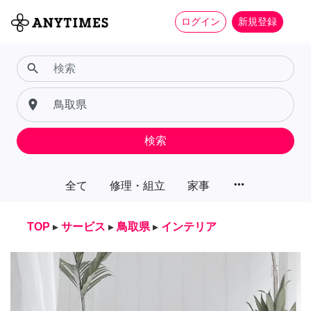
ログイン
新規登録
search
place
検索
more_horiz
全て
修理・組立
家事
TOP
▸
サービス
▸
鳥取県
▸
インテリア