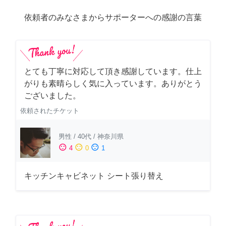
依頼者のみなさまからサポーターへの感謝の言葉
とても丁寧に対応して頂き感謝しています。仕上
がりも素晴らしく気に入っています。ありがとう
ございました。
依頼されたチケット
男性
/
40代
/
神奈川県
sentiment_satisfied
sentiment_neutral
sentiment_dissatisfied
4
0
1
キッチンキャビネット シート張り替え