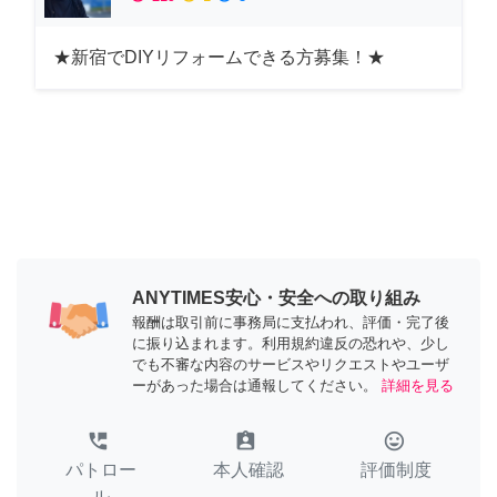
★新宿でDIYリフォームできる方募集！★
ANYTIMES安心・安全への取り組み
報酬は取引前に事務局に支払われ、評価・完了後
に振り込まれます。利用規約違反の恐れや、少し
でも不審な内容のサービスやリクエストやユーザ
ーがあった場合は通報してください。
詳細を見る
perm_phone_msg
assignment_ind
tag_faces
パトロー
本人確認
評価制度
ル