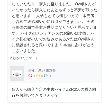
していただき、購入に至りました。 Oyajiさんが
いなかったら購入したあともずっと不安が残った
と思います。 人柄もとても優しい方で、販売者
も含めて終始和やかに取引ができました。 今後
も整備の面で是非お世話になりたいと思っていま
す。 バイクのメンテナンスのお願いは勿論、バ
イク初心者の方でお悩みがあるかたはOyajiさん
に相談されると良いですよ！ 本当にありがとう
ございました。
依頼されたチケット
男性
/
50's
/
東京都
sentiment_satisfied
sentiment_neutral
sentiment_dissatisfied
1
0
0
個人から購入予定の中古バイクZZR250の購入同
行をお願いできませんか？