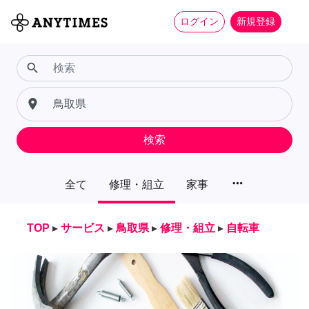
ログイン
新規登録
search
place
検索
more_horiz
全て
修理・組立
家事
TOP
▸
サービス
▸
鳥取県
▸
修理・組立
▸
自転車