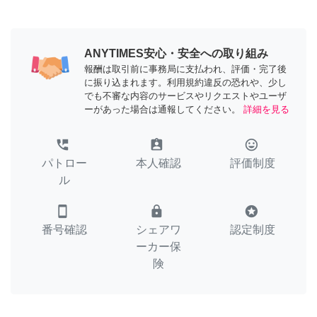
ANYTIMES安心・安全への取り組み
報酬は取引前に事務局に支払われ、評価・完了後
に振り込まれます。利用規約違反の恐れや、少し
でも不審な内容のサービスやリクエストやユーザ
ーがあった場合は通報してください。
詳細を見る
perm_phone_msg
assignment_ind
tag_faces
パトロー
本人確認
評価制度
ル
smartphone
lock
stars
番号確認
シェアワ
認定制度
ーカー保
険