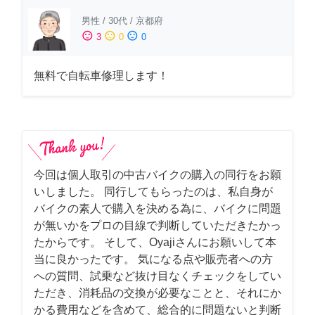
男性
/
30代
/
京都府
sentiment_satisfied
sentiment_neutral
sentiment_dissatisfied
3
0
0
無料で自転車修理します！
今回は個人取引の中古バイクの購入の同行をお願
いしました。 同行してもらったのは、私自身が
バイクの素人で購入を決める為に、バイクに問題
が無いかをプロの目線で判断していただきたかっ
たからです。 そして、Oyajiさんにお願いして本
当に良かったです。 気になる点や販売者への方
への質問、試乗など抜け目なくチェックをしてい
ただき、消耗品の交換が必要なことと、それにか
かる費用などを含めて、総合的に問題ないと判断