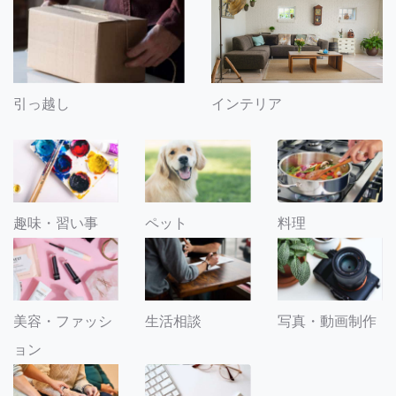
引っ越し
インテリア
趣味・習い事
ペット
料理
美容・ファッシ
生活相談
写真・動画制作
ョン