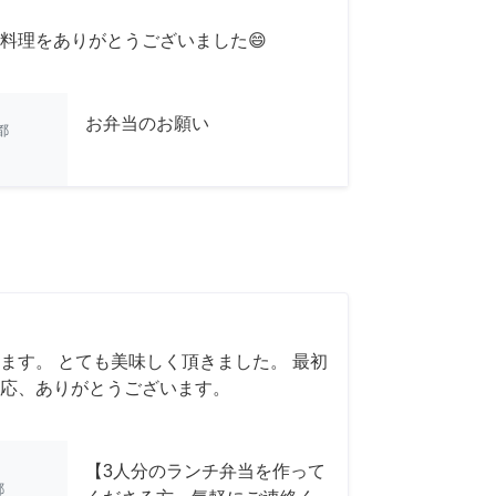
料理をありがとうございました😄
お弁当のお願い
都
ます。 とても美味しく頂きました。 最初
応、ありがとうございます。
【3人分のランチ弁当を作って
都