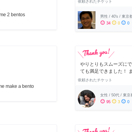
依頼されたチケット
me 2 bentos
男性
/
40's
/
東京
sentiment_satisfied
sentiment_neutral
sentiment_dissatisfied
34
0
0
やりとりもスムーズにで
ても満足できました！ 
依頼されたチケット
me make a bento
女性
/
50代
/
東京
sentiment_satisfied
sentiment_neutral
sentiment_dissatisfied
95
3
0