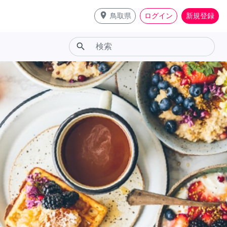
place
鳥取県
ログイン
新規登録
search