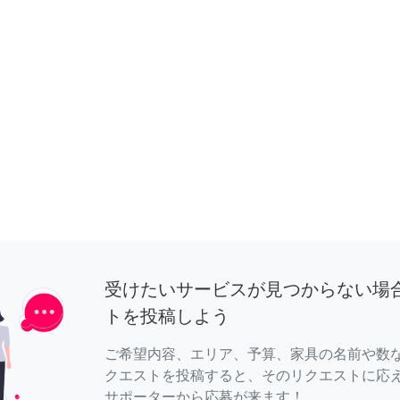
受けたいサービスが見つからない場
トを投稿しよう
ご希望内容、エリア、予算、家具の名前や数
クエストを投稿すると、そのリクエストに応
サポーターから応募が来ます！