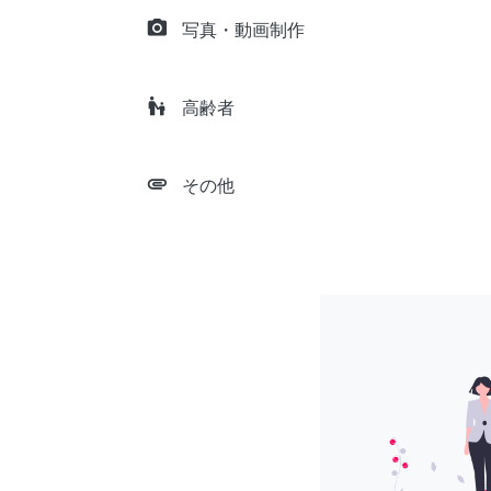
camera_alt
写真・動画制作
escalator_warning
高齢者
attachment
その他