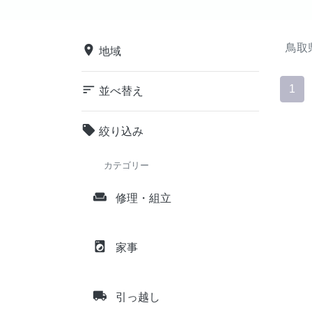
鳥取
place
地域
sort
1
並べ替え
local_offer
絞り込み
カテゴリー
weekend
修理・組立
local_laundry_service
家事
local_shipping
引っ越し