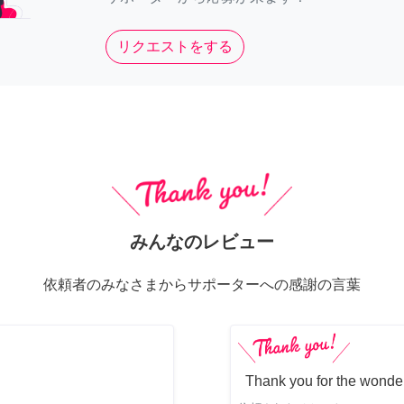
リクエストをする
みんなのレビュー
依頼者のみなさまからサポーターへの感謝の言葉
Thank you for the wonder