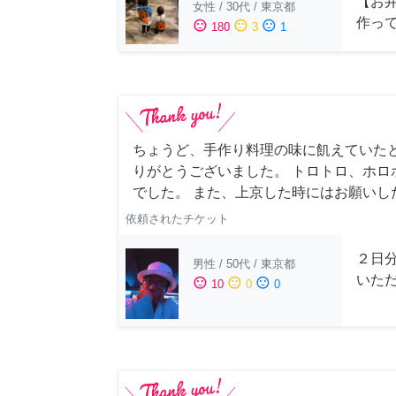
【お
女性
/
30代
/
東京都
作っ
sentiment_satisfied
sentiment_neutral
sentiment_dissatisfied
180
3
1
ちょうど、手作り料理の味に飢えていた
りがとうございました。 トロトロ、ホロ
でした。 また、上京した時にはお願いし
依頼されたチケット
２日
男性
/
50代
/
東京都
いた
sentiment_satisfied
sentiment_neutral
sentiment_dissatisfied
10
0
0