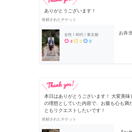
ありがとうございます！
依頼されたチケット
お弁
女性
/
40代
/
東京都
sentiment_satisfied
sentiment_neutral
sentiment_dissatisfied
4
0
0
本日はありがとうございます！ 大変美味
の理想としていた内容で、お腹も心も満た
ともリクエストしたいです！
依頼されたチケット