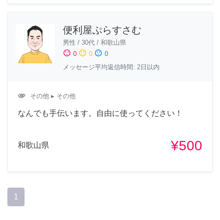
便利屋ぷらすさむ
男性
/
30代
/
和歌山県
sentiment_satisfied
sentiment_neutral
sentiment_dissatisfied
0
0
0
メッセージ平均返信時間: 2日以内
attachment
その他
▸ その他
なんでも手伝います。自由に使ってください！
¥500
和歌山県
1