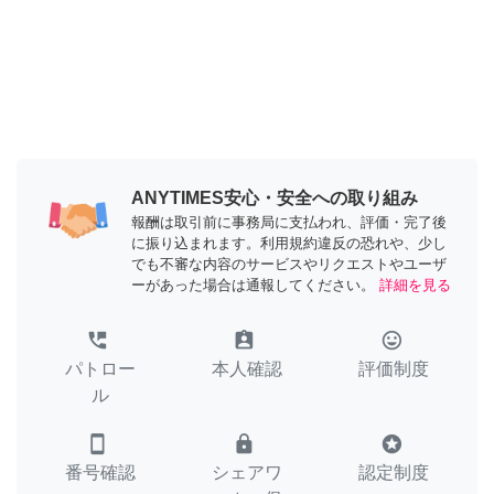
ANYTIMES安心・安全への取り組み
報酬は取引前に事務局に支払われ、評価・完了後
に振り込まれます。利用規約違反の恐れや、少し
でも不審な内容のサービスやリクエストやユーザ
ーがあった場合は通報してください。
詳細を見る
perm_phone_msg
assignment_ind
tag_faces
パトロー
本人確認
評価制度
ル
smartphone
lock
stars
番号確認
シェアワ
認定制度