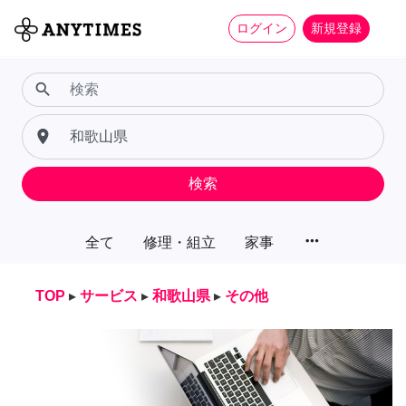
ログイン
新規登録
search
place
検索
more_horiz
全て
修理・組立
家事
TOP
▸
サービス
▸
和歌山県
▸
その他