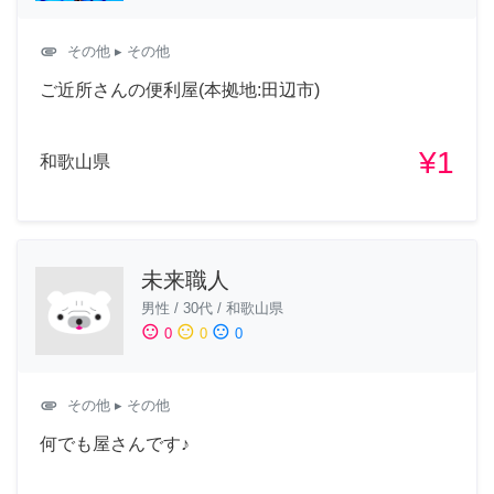
attachment
その他
▸ その他
ご近所さんの便利屋(本拠地:田辺市)
¥1
和歌山県
未来職人
男性
/
30代
/
和歌山県
sentiment_satisfied
sentiment_neutral
sentiment_dissatisfied
0
0
0
attachment
その他
▸ その他
何でも屋さんです♪