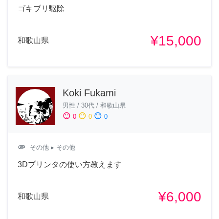
ゴキブリ駆除
¥15,000
和歌山県
Koki Fukami
男性
/
30代
/
和歌山県
sentiment_satisfied
sentiment_neutral
sentiment_dissatisfied
0
0
0
attachment
その他
▸ その他
3Dプリンタの使い方教えます
¥6,000
和歌山県