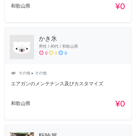
¥0
和歌山県
かき氷
男性
/
40代
/
和歌山県
sentiment_satisfied
sentiment_neutral
sentiment_dissatisfied
0
0
0
attachment
その他
▸ その他
エアガンのメンテナンス及びカスタマイズ
¥0
和歌山県