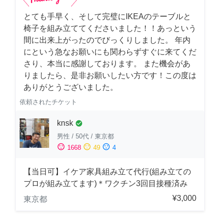
とても手早く、そして完璧にIKEAのテーブルと
椅子を組み立ててくださいました！！あっという
間に出来上がったのでびっくりしました。 年内
にという急なお願いにも関わらずすぐに来てくだ
さり、本当に感謝しております。 また機会があ
りましたら、是非お願いしたい方です！この度は
ありがとうございました。
依頼されたチケット
knsk
check_circle
男性
/
50代
/
東京都
sentiment_satisfied
sentiment_neutral
sentiment_dissatisfied
1668
49
4
【当日可】イケア家具組み立て代行(組み立ての
プロが組み立てます)＊ワクチン3回目接種済み
¥3,000
東京都