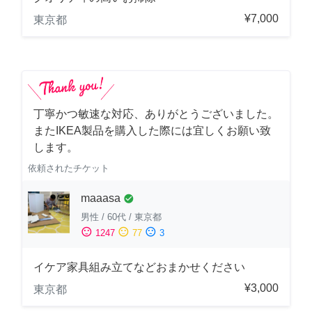
¥7,000
東京都
丁寧かつ敏速な対応、ありがとうございました。
またIKEA製品を購入した際には宜しくお願い致
します。
依頼されたチケット
maaasa
check_circle
男性
/
60代
/
東京都
sentiment_satisfied
sentiment_neutral
sentiment_dissatisfied
1247
77
3
イケア家具組み立てなどおまかせください
¥3,000
東京都