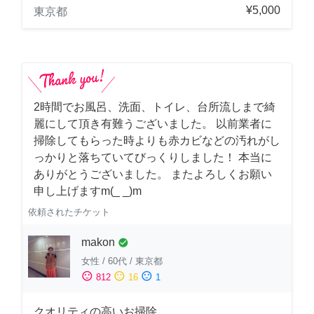
¥5,000
東京都
2時間でお風呂、洗面、トイレ、台所流しまで綺
麗にして頂き有難うございました。 以前業者に
掃除してもらった時よりも赤カビなどの汚れがし
っかりと落ちていてびっくりしました！ 本当に
ありがとうございました。 またよろしくお願い
申し上げますm(_ _)m
依頼されたチケット
makon
check_circle
女性
/
60代
/
東京都
sentiment_satisfied
sentiment_neutral
sentiment_dissatisfied
812
16
1
クオリティの高いお掃除