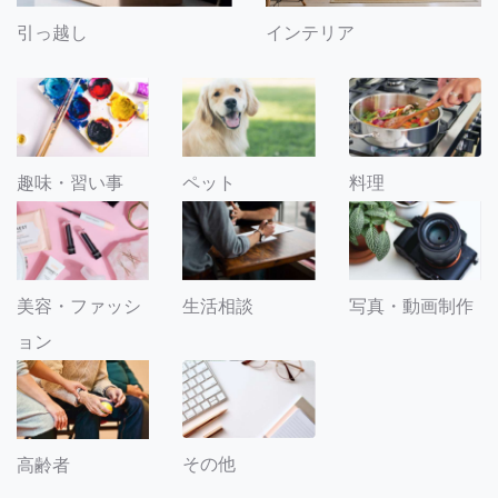
引っ越し
インテリア
趣味・習い事
ペット
料理
美容・ファッシ
生活相談
写真・動画制作
ョン
その他
高齢者