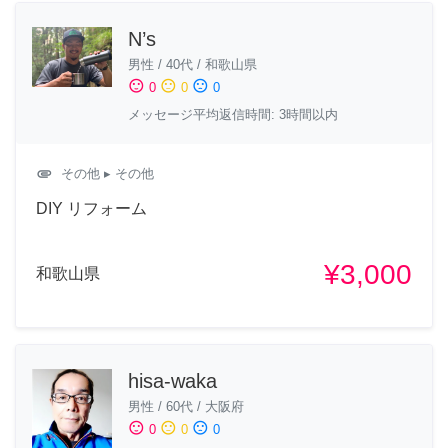
N’s
男性
/
40代
/
和歌山県
sentiment_satisfied
sentiment_neutral
sentiment_dissatisfied
0
0
0
メッセージ平均返信時間: 3時間以内
attachment
その他
▸ その他
DIY リフォーム
¥3,000
和歌山県
hisa-waka
男性
/
60代
/
大阪府
sentiment_satisfied
sentiment_neutral
sentiment_dissatisfied
0
0
0