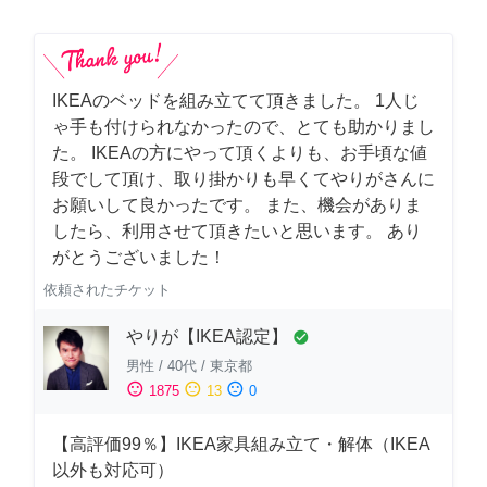
IKEAのベッドを組み立てて頂きました。 1人じ
ゃ手も付けられなかったので、とても助かりまし
た。 IKEAの方にやって頂くよりも、お手頃な値
段でして頂け、取り掛かりも早くてやりがさんに
お願いして良かったです。 また、機会がありま
したら、利用させて頂きたいと思います。 あり
がとうございました！
依頼されたチケット
やりが【IKEA認定】
check_circle
男性
/
40代
/
東京都
sentiment_satisfied
sentiment_neutral
sentiment_dissatisfied
1875
13
0
【高評価99％】IKEA家具組み立て・解体（IKEA
以外も対応可）