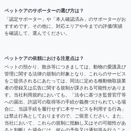
ペットケアのサポーターの選び方は？
「認定サポーター」や「本人確認済み」のサポーターがお
すすめです。その他に、対応エリアや今までの評価/実績
を確認して、選んでください。
ペットケアの依頼における注意点は？
ペットの預かり、散歩等につきましては、動物の愛護及び
管理に関する法律の規制の対象となり、これらのサービス
をご提供されるにあたっては、同法に定める種動物取扱業
者の登録又は広告に関する規制が課される可能性がありま
す。当社利用規約においても、「法令に基づき監督官庁等
への届出、許認可の取得等の手続が義務づけられている場
合に、当該手続を履行せずに本サービスを利用する行為」
は禁止行為としておりますので、ご留意ください。また、
当社において、これらの規制に抵触し又はその可能性があ
ると判断した場合には、何らの予告又は通知等を行うこと