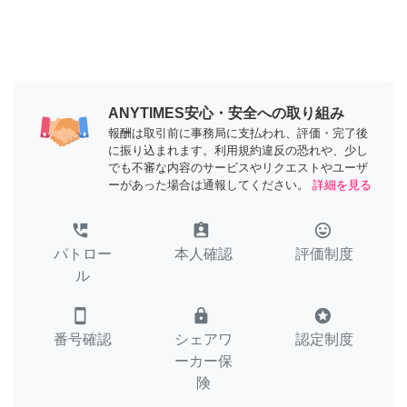
ANYTIMES安心・安全への取り組み
報酬は取引前に事務局に支払われ、評価・完了後
に振り込まれます。利用規約違反の恐れや、少し
でも不審な内容のサービスやリクエストやユーザ
ーがあった場合は通報してください。
詳細を見る
perm_phone_msg
assignment_ind
tag_faces
パトロー
本人確認
評価制度
ル
smartphone
lock
stars
番号確認
シェアワ
認定制度
ーカー保
険