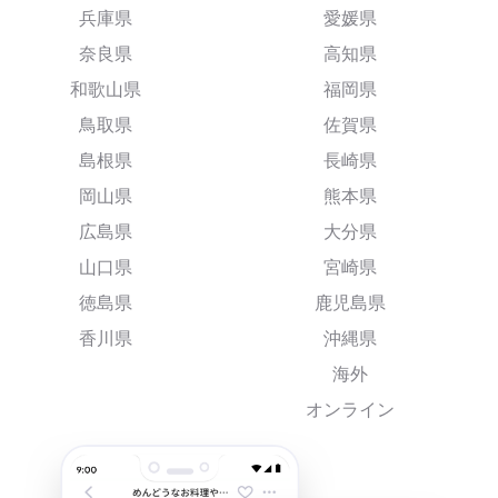
兵庫県
愛媛県
奈良県
高知県
和歌山県
福岡県
鳥取県
佐賀県
島根県
長崎県
岡山県
熊本県
広島県
大分県
山口県
宮崎県
徳島県
鹿児島県
香川県
沖縄県
海外
オンライン