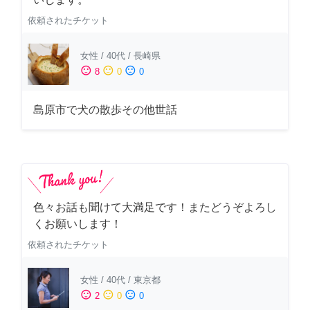
依頼されたチケット
女性
/
40代
/
長崎県
sentiment_satisfied
sentiment_neutral
sentiment_dissatisfied
8
0
0
島原市で犬の散歩その他世話
色々お話も聞けて大満足です！またどうぞよろし
くお願いします！
依頼されたチケット
女性
/
40代
/
東京都
sentiment_satisfied
sentiment_neutral
sentiment_dissatisfied
2
0
0