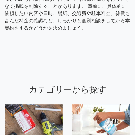
なく掲載を削除することがあります。 事前に、具体的に
依頼したい内容や日時、場所、交通費や駐車料金、雑費も
含んだ料金の確認など、しっかりと個別相談をしてから本
契約をするかどうかを決めましょう。
カテゴリーから探す