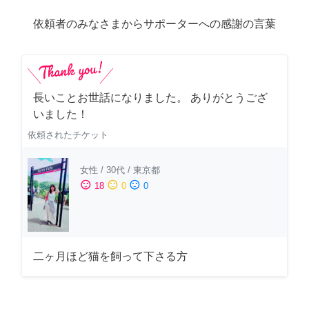
依頼者のみなさまからサポーターへの感謝の言葉
長いことお世話になりました。 ありがとうござ
いました！
依頼されたチケット
女性
/
30代
/
東京都
sentiment_satisfied
sentiment_neutral
sentiment_dissatisfied
18
0
0
二ヶ月ほど猫を飼って下さる方