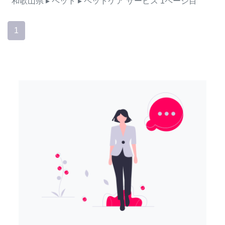
和歌山県
▸ ペット
▸ ペットケア
サービス
1ページ目
1