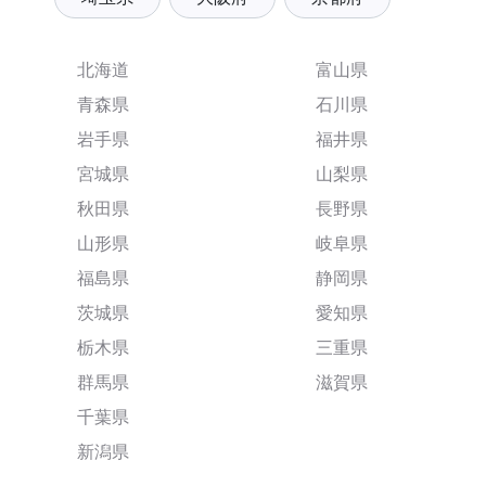
北海道
富山県
青森県
石川県
岩手県
福井県
宮城県
山梨県
秋田県
長野県
山形県
岐阜県
福島県
静岡県
茨城県
愛知県
栃木県
三重県
群馬県
滋賀県
千葉県
新潟県