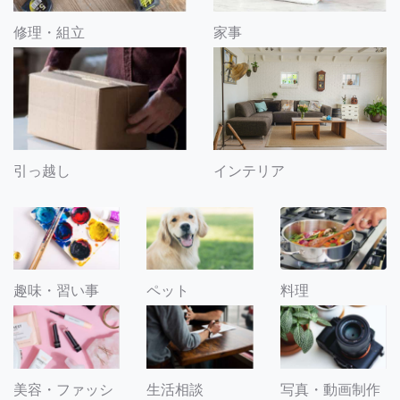
修理・組立
家事
引っ越し
インテリア
趣味・習い事
ペット
料理
美容・ファッシ
生活相談
写真・動画制作