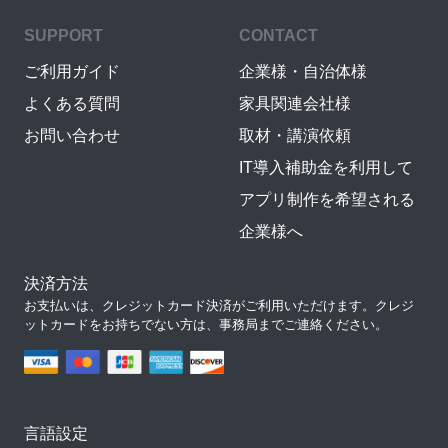
SUPPORT
CONTACT
ご利用ガイド
企業様・自治体様
よくある質問
家具関連会社様
お問い合わせ
取材・講演依頼
IT導入補助金を利用して
アプリ制作を希望される
企業様へ
決済方法
お支払いは、クレジットカード決済がご利用いただけます。クレジ
ットカードをお持ちでない方は、事務局までご連絡ください。
言語設定