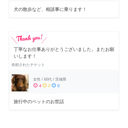
犬の散歩など、相談事に乗ります！
丁寧なお仕事ありがとうございました。またお願
いします！
依頼されたチケット
女性
/
60代
/
茨城県
sentiment_satisfied
sentiment_neutral
sentiment_dissatisfied
4
0
0
旅行中のペットのお世話