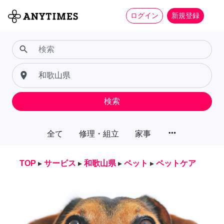
ログイン
新規登録
search
place
検索
more_horiz
全て
修理・組立
家事
TOP
▸
サービス
▸
和歌山県
▸
ペット
▸
ペットケア