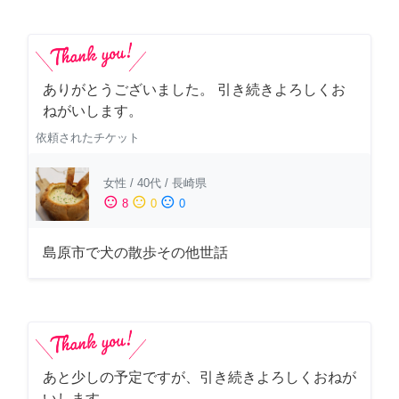
ありがとうございました。 引き続きよろしくお
ねがいします。
依頼されたチケット
女性
/
40代
/
長崎県
sentiment_satisfied
sentiment_neutral
sentiment_dissatisfied
8
0
0
島原市で犬の散歩その他世話
あと少しの予定ですが、引き続きよろしくおねが
いします。