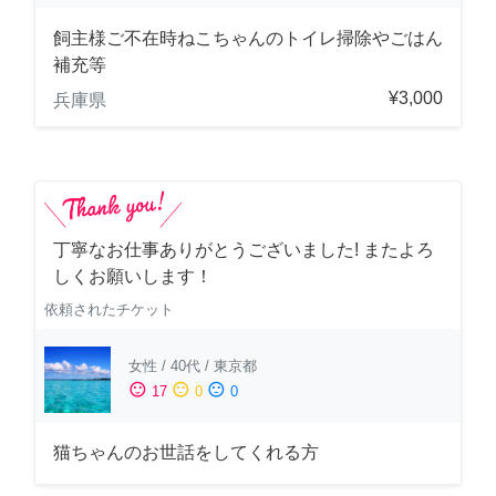
飼主様ご不在時ねこちゃんのトイレ掃除やごはん
補充等
¥3,000
兵庫県
丁寧なお仕事ありがとうございました! またよろ
しくお願いします！
依頼されたチケット
女性
/
40代
/
東京都
sentiment_satisfied
sentiment_neutral
sentiment_dissatisfied
17
0
0
猫ちゃんのお世話をしてくれる方