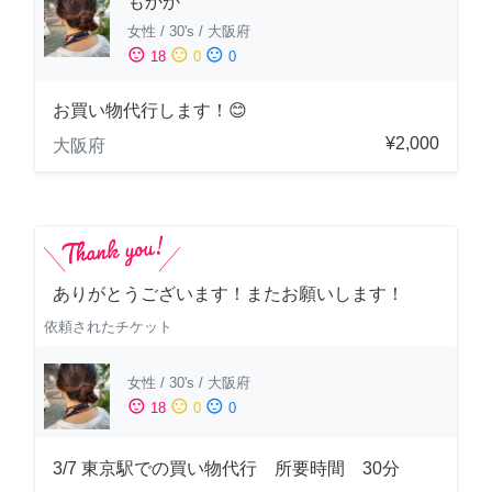
もかか
女性
/
30's
/
大阪府
sentiment_satisfied
sentiment_neutral
sentiment_dissatisfied
18
0
0
お買い物代行します！😊
¥2,000
大阪府
ありがとうございます！またお願いします！
依頼されたチケット
女性
/
30's
/
大阪府
sentiment_satisfied
sentiment_neutral
sentiment_dissatisfied
18
0
0
3/7 東京駅での買い物代行 所要時間 30分