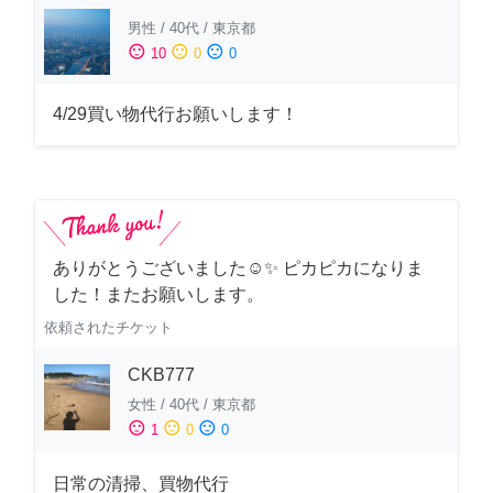
男性
/
40代
/
東京都
sentiment_satisfied
sentiment_neutral
sentiment_dissatisfied
10
0
0
4/29買い物代行お願いします！
ありがとうございました☺️✨ ピカピカになりま
した！またお願いします。
依頼されたチケット
CKB777
女性
/
40代
/
東京都
sentiment_satisfied
sentiment_neutral
sentiment_dissatisfied
1
0
0
日常の清掃、買物代行