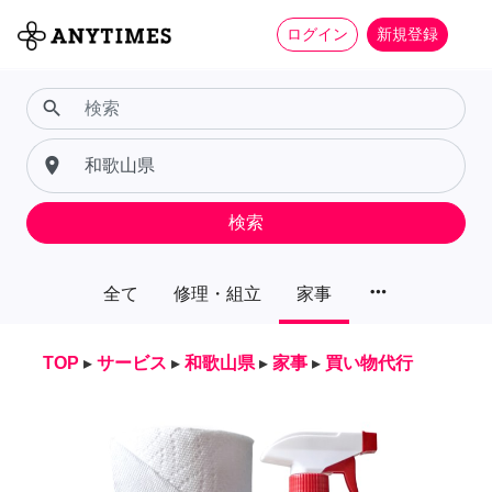
ログイン
新規登録
search
place
検索
more_horiz
全て
修理・組立
家事
TOP
▸
サービス
▸
和歌山県
▸
家事
▸
買い物代行