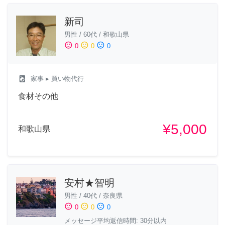
新司
男性
/
60代
/
和歌山県
sentiment_satisfied
sentiment_neutral
sentiment_dissatisfied
0
0
0
local_laundry_service
家事
▸ 買い物代行
食材その他
¥5,000
和歌山県
安村★智明
男性
/
40代
/
奈良県
sentiment_satisfied
sentiment_neutral
sentiment_dissatisfied
0
0
0
メッセージ平均返信時間: 30分以内