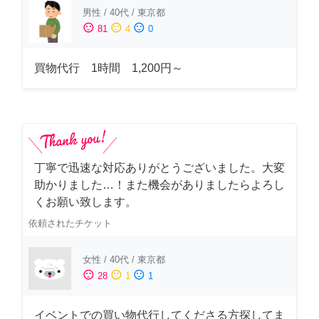
男性
/
40代
/
東京都
sentiment_satisfied
sentiment_neutral
sentiment_dissatisfied
81
4
0
買物代行 1時間 1,200円～
丁寧で迅速な対応ありがとうございました。大変
助かりました…！また機会がありましたらよろし
くお願い致します。
依頼されたチケット
女性
/
40代
/
東京都
sentiment_satisfied
sentiment_neutral
sentiment_dissatisfied
28
1
1
イベントでの買い物代行してくださる方探してま