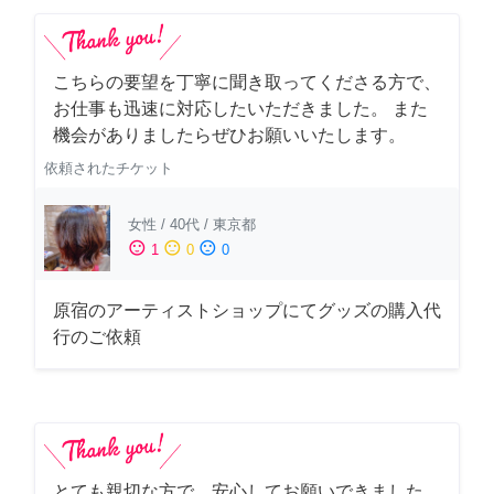
こちらの要望を丁寧に聞き取ってくださる方で、
お仕事も迅速に対応したいただきました。 また
機会がありましたらぜひお願いいたします。
依頼されたチケット
女性
/
40代
/
東京都
sentiment_satisfied
sentiment_neutral
sentiment_dissatisfied
1
0
0
原宿のアーティストショップにてグッズの購入代
行のご依頼
とても親切な方で、安心してお願いできました。