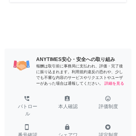
ANYTIMES安心・安全への取り組み
報酬は取引前に事務局に支払われ、評価・完了後
に振り込まれます。利用規約違反の恐れや、少し
でも不審な内容のサービスやリクエストやユーザ
ーがあった場合は通報してください。
詳細を見る
perm_phone_msg
assignment_ind
tag_faces
パトロー
本人確認
評価制度
ル
smartphone
lock
stars
番号確認
シェアワ
認定制度