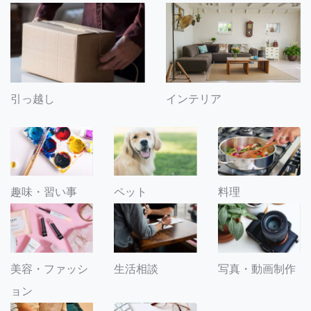
引っ越し
インテリア
趣味・習い事
ペット
料理
美容・ファッシ
生活相談
写真・動画制作
ョン