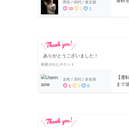
運転
男性
/
40代
/
東京都
sentiment_satisfied
sentiment_neutral
sentiment_dissatisfied
20
2
1
ありがとうございました！
依頼されたチケット
【運
女性
/
30代
/
奈良県
まで
sentiment_satisfied
sentiment_neutral
sentiment_dissatisfied
1
0
0