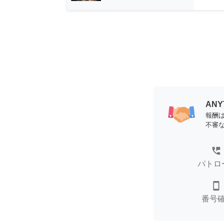
AN
報酬
不審
perm_phone_msg
パトロ
smartphone
番号