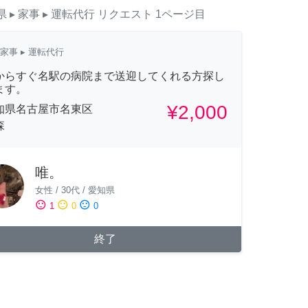
県
▸ 家事
▸ 運転代行
リクエスト
1ページ目
家事
▸ 運転代行
からすぐ名駅の病院まで送迎してくれる方探し
ます。
¥2,000
知県名古屋市名東区
森
唯。
女性
/
30代
/
愛知県
sentiment_satisfied
sentiment_neutral
sentiment_dissatisfied
1
0
0
終了