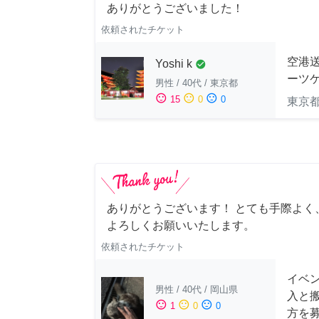
ありがとうございました！
依頼されたチケット
空港送
Yoshi k
check_circle
ーツケ
男性
/
40代
/
東京都
sentiment_satisfied
sentiment_neutral
sentiment_dissatisfied
15
0
0
東京
ありがとうございます！ とても手際よく
よろしくお願いいたします。
依頼されたチケット
イベン
男性
/
40代
/
岡山県
入と
sentiment_satisfied
sentiment_neutral
sentiment_dissatisfied
1
0
0
方を