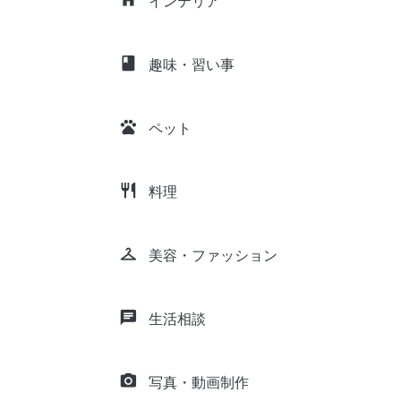
インテリア
class
趣味・習い事
pets
ペット
restaurant
料理
checkroom
美容・ファッション
chat
生活相談
camera_alt
写真・動画制作