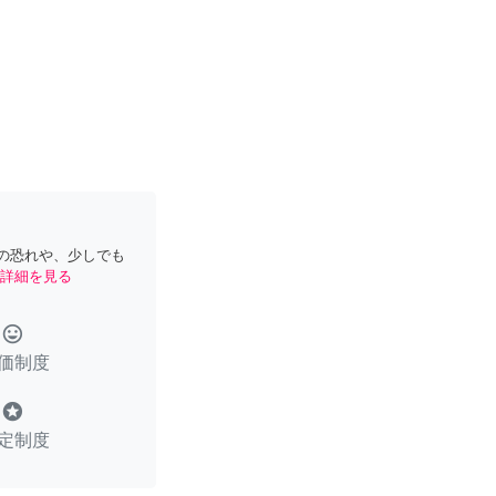
の恐れや、少しでも
詳細を見る
tag_faces
価制度
stars
定制度