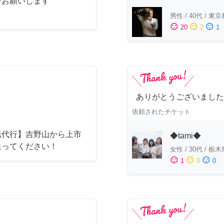
をお願いします
男性
/
40代
/
東京
sentiment_satisfied
sentiment_neutral
sentiment_dissatisfied
20
2
1
ありがとうございました
依頼されたチケット
転代行】吉野山から上市
◆tami◆
送ってください！
女性
/
30代
/
栃木
sentiment_satisfied
sentiment_neutral
sentiment_dissatisfied
1
0
0