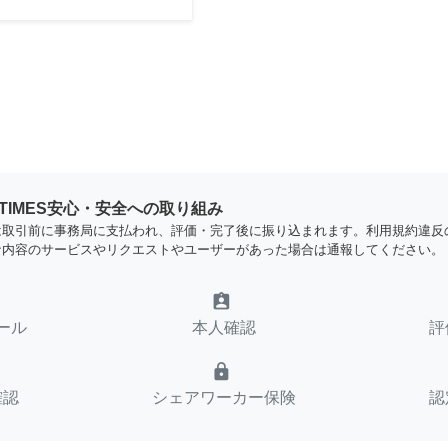
YTIMES安心・安全への取り組み
は取引前に事務局に支払われ、評価・完了後に振り込まれます。利用規約違反
な内容のサービスやリクエストやユーザーがあった場合は通報してください。
assignment_ind
ール
本人確認
評
lock
確認
シェアワーカー保険
認