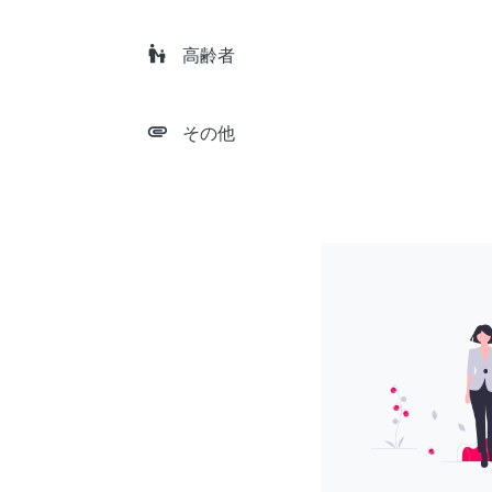
escalator_warning
高齢者
attachment
その他