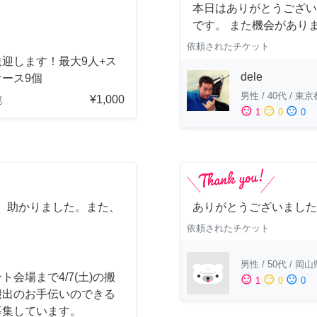
本日はありがとうござい
です。 また機会があり
依頼されたチケット
迎します！最大9人+ス
dele
ース9個
男性
/
40代
/
東京
¥1,000
都
sentiment_satisfied
sentiment_neutral
sentiment_dissatisfied
1
0
0
、助かりました。また、
ありがとうございました
依頼されたチケット
男性
/
50代
/
岡山
ト会場まで4/7(土)の搬
sentiment_satisfied
sentiment_neutral
sentiment_dissatisfied
1
0
0
搬出のお手伝いのできる
募集しています。