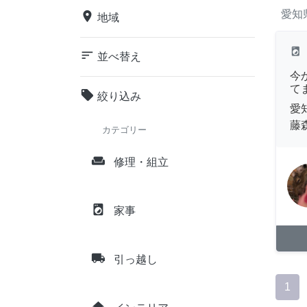
愛知
place
地域
local_laundry_service
sort
並べ替え
今
て
local_offer
絞り込み
愛
藤
カテゴリー
weekend
修理・組立
local_laundry_service
家事
local_shipping
引っ越し
1
home