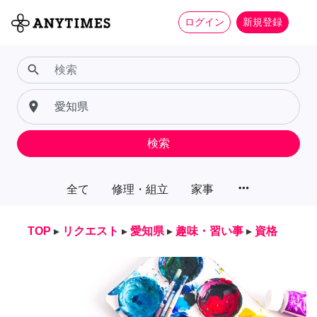
ログイン
新規登録
search
place
検索
more_horiz
全て
修理・組立
家事
TOP
▸
リクエスト
▸
愛知県
▸
趣味・習い事
▸
資格