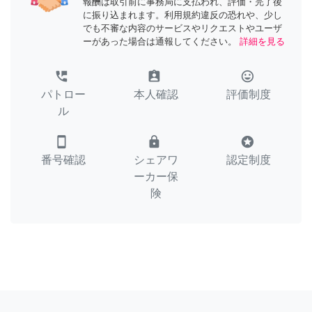
報酬は取引前に事務局に支払われ、評価・完了後
に振り込まれます。利用規約違反の恐れや、少し
でも不審な内容のサービスやリクエストやユーザ
ーがあった場合は通報してください。
詳細を見る
perm_phone_msg
assignment_ind
tag_faces
パトロー
本人確認
評価制度
ル
smartphone
lock
stars
番号確認
シェアワ
認定制度
ーカー保
険