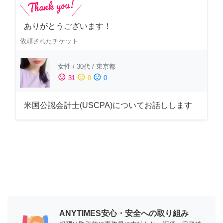
ありがとうございます！
依頼されたチケット
女性
/
30代
/
東京都
sentiment_satisfied
sentiment_neutral
sentiment_dissatisfied
31
0
0
米国公認会計士(USCPA)についてお話しします
ANYTIMES安心・安全への取り組み