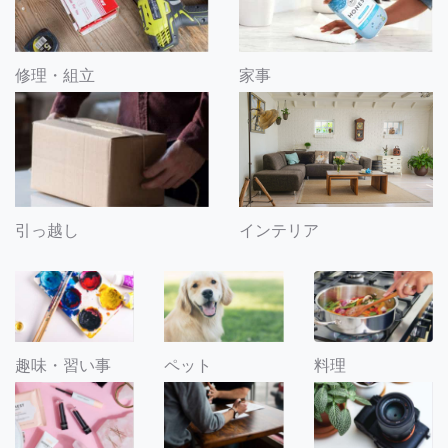
修理・組立
家事
引っ越し
インテリア
趣味・習い事
ペット
料理