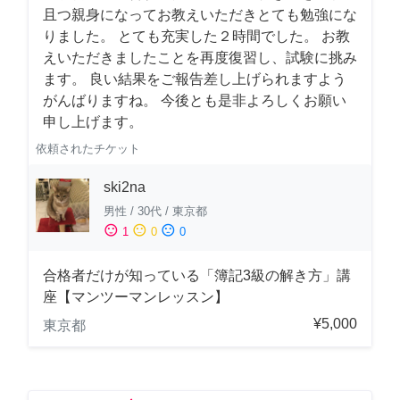
且つ親身になってお教えいただきとても勉強にな
りました。 とても充実した２時間でした。 お教
えいただきましたことを再度復習し、試験に挑み
ます。 良い結果をご報告差し上げられますよう
がんばりますね。 今後とも是非よろしくお願い
申し上げます。
依頼されたチケット
ski2na
男性
/
30代
/
東京都
sentiment_satisfied
sentiment_neutral
sentiment_dissatisfied
1
0
0
合格者だけが知っている「簿記3級の解き方」講
座【マンツーマンレッスン】
¥5,000
東京都