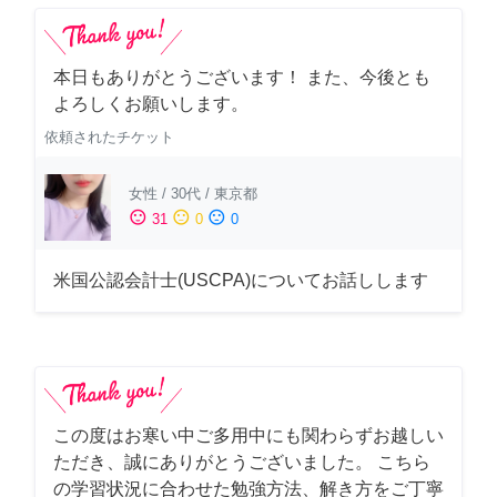
本日もありがとうございます！ また、今後とも
よろしくお願いします。
依頼されたチケット
女性
/
30代
/
東京都
sentiment_satisfied
sentiment_neutral
sentiment_dissatisfied
31
0
0
米国公認会計士(USCPA)についてお話しします
この度はお寒い中ご多用中にも関わらずお越しい
ただき、誠にありがとうございました。 こちら
の学習状況に合わせた勉強方法、解き方をご丁寧