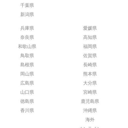
千葉県
新潟県
兵庫県
愛媛県
奈良県
高知県
和歌山県
福岡県
鳥取県
佐賀県
島根県
長崎県
岡山県
熊本県
広島県
大分県
山口県
宮崎県
徳島県
鹿児島県
香川県
沖縄県
海外