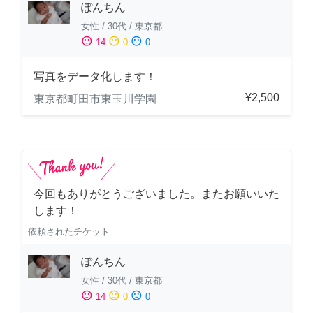
ぽんちん
女性
/
30代
/
東京都
sentiment_satisfied
sentiment_neutral
sentiment_dissatisfied
14
0
0
写真をデータ化します！
¥2,500
東京都町田市東玉川学園
今回もありがとうございました。またお願いいた
します！
依頼されたチケット
ぽんちん
女性
/
30代
/
東京都
sentiment_satisfied
sentiment_neutral
sentiment_dissatisfied
14
0
0