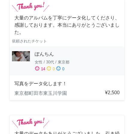
大量のアルバムを丁寧にデータ化してくださり、
感謝しております。本当にありがとうございまし
た。
依頼されたチケット
ぽんちん
女性
/
30代
/
東京都
sentiment_satisfied
sentiment_neutral
sentiment_dissatisfied
14
0
0
写真をデータ化します！
¥2,500
東京都町田市東玉川学園
大量のデータをありがとうございました。引き続