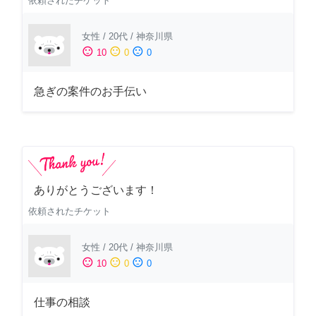
依頼されたチケット
女性
/
20代
/
神奈川県
sentiment_satisfied
sentiment_neutral
sentiment_dissatisfied
10
0
0
急ぎの案件のお手伝い
ありがとうございます！
依頼されたチケット
女性
/
20代
/
神奈川県
sentiment_satisfied
sentiment_neutral
sentiment_dissatisfied
10
0
0
仕事の相談