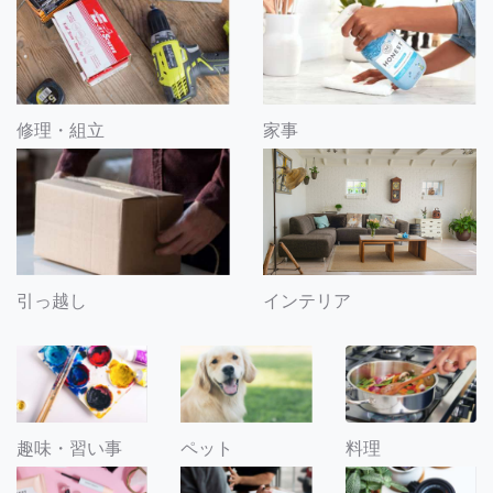
修理・組立
家事
引っ越し
インテリア
趣味・習い事
ペット
料理