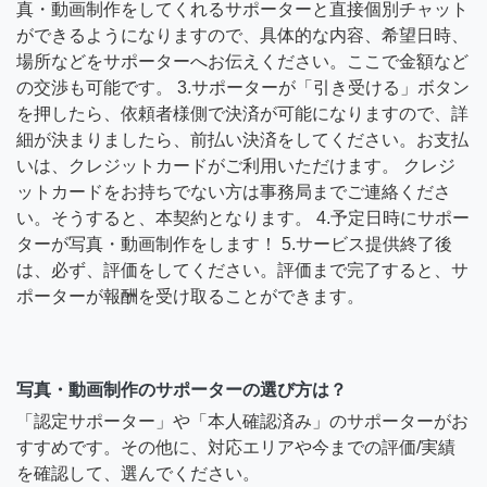
真・動画制作をしてくれるサポーターと直接個別チャット
ができるようになりますので、具体的な内容、希望日時、
場所などをサポーターへお伝えください。ここで金額など
の交渉も可能です。 3.サポーターが「引き受ける」ボタン
を押したら、依頼者様側で決済が可能になりますので、詳
細が決まりましたら、前払い決済をしてください。お支払
いは、クレジットカードがご利用いただけます。 クレジ
ットカードをお持ちでない方は事務局までご連絡くださ
い。そうすると、本契約となります。 4.予定日時にサポー
ターが写真・動画制作をします！ 5.サービス提供終了後
は、必ず、評価をしてください。評価まで完了すると、サ
ポーターが報酬を受け取ることができます。
写真・動画制作のサポーターの選び方は？
「認定サポーター」や「本人確認済み」のサポーターがお
すすめです。その他に、対応エリアや今までの評価/実績
を確認して、選んでください。