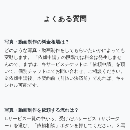
よくある質問
写真・動画制作の料金相場は？
どのような写真・動画制作をしてもらいたいかによっても
変動します。 「依頼申請」の段階では料金は発生しませ
んので、まずは、各サービスチケットに「依頼申請」を頂
いて、個別チャットにてお問い合わせ、ご相談ください。
※依頼申請後、本契約前（前払い決済前）であれば、キャ
ンセル可能です。
写真・動画制作を依頼する流れは？
1.サービス一覧の中から、受けたいサービス（サポータ
ー）を選び、「依頼相談」ボタンを押してください。 2.写