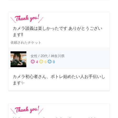
カメラ談義は楽しかったです ありがとうござい
ます‼️
依頼されたチケット
女性
/
20代
/
神奈川県
sentiment_satisfied
sentiment_neutral
sentiment_dissatisfied
4
0
0
カメラ初心者さん、ポトレ始めたい人お手伝いし
ます✨