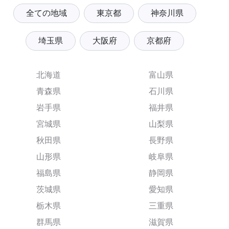
全ての地域
東京都
神奈川県
埼玉県
大阪府
京都府
北海道
富山県
青森県
石川県
岩手県
福井県
宮城県
山梨県
秋田県
長野県
山形県
岐阜県
福島県
静岡県
茨城県
愛知県
栃木県
三重県
群馬県
滋賀県