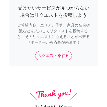
受けたいサービスが見つからない
場合はリクエストを投稿しよう
ご希望内容、エリア、予算、家具の名前や
数などを入力してリクエストを投稿する
と、そのリクエストに応えることが出来る
サポーターから応募が来ます！
リクエストをする