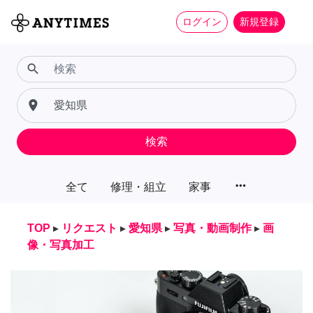
ログイン
新規登録
search
place
検索
more_horiz
全て
修理・組立
家事
TOP
▸
リクエスト
▸
愛知県
▸
写真・動画制作
▸
画
像・写真加工