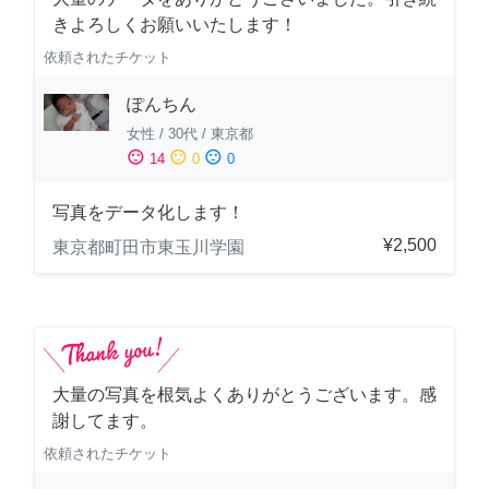
きよろしくお願いいたします！
依頼されたチケット
ぽんちん
女性
/
30代
/
東京都
sentiment_satisfied
sentiment_neutral
sentiment_dissatisfied
14
0
0
写真をデータ化します！
¥2,500
東京都町田市東玉川学園
大量の写真を根気よくありがとうございます。感
謝してます。
依頼されたチケット