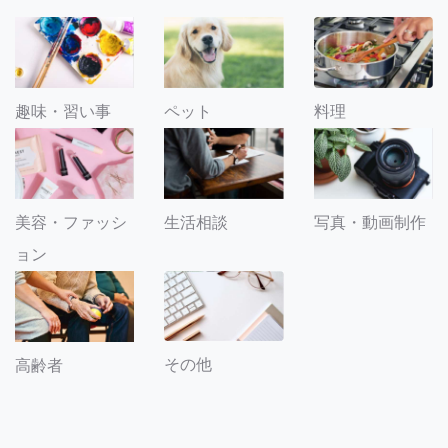
趣味・習い事
ペット
料理
美容・ファッシ
生活相談
写真・動画制作
ョン
その他
高齢者