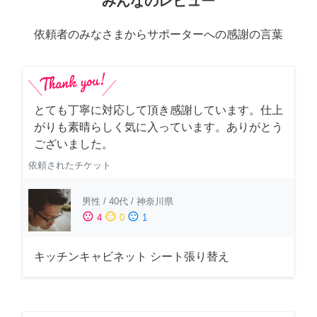
みんなのレビュー
依頼者のみなさまからサポーターへの感謝の言葉
とても丁寧に対応して頂き感謝しています。仕上
がりも素晴らしく気に入っています。ありがとう
ございました。
依頼されたチケット
男性
/
40代
/
神奈川県
sentiment_satisfied
sentiment_neutral
sentiment_dissatisfied
4
0
1
キッチンキャビネット シート張り替え