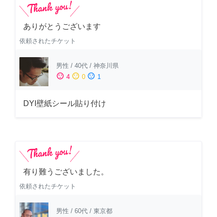
ありがとうございます
依頼されたチケット
男性
/
40代
/
神奈川県
sentiment_satisfied
sentiment_neutral
sentiment_dissatisfied
4
0
1
DYI壁紙シール貼り付け
有り難うございました。
依頼されたチケット
男性
/
60代
/
東京都