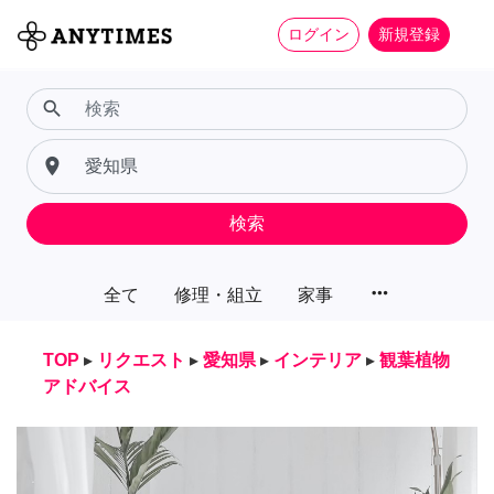
ログイン
新規登録
search
place
検索
more_horiz
全て
修理・組立
家事
TOP
▸
リクエスト
▸
愛知県
▸
インテリア
▸
観葉植物
アドバイス