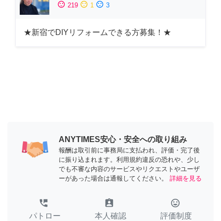
sentiment_satisfied
sentiment_neutral
sentiment_dissatisfied
219
1
3
★新宿でDIYリフォームできる方募集！★
ANYTIMES安心・安全への取り組み
報酬は取引前に事務局に支払われ、評価・完了後
に振り込まれます。利用規約違反の恐れや、少し
でも不審な内容のサービスやリクエストやユーザ
ーがあった場合は通報してください。
詳細を見る
perm_phone_msg
assignment_ind
tag_faces
パトロー
本人確認
評価制度