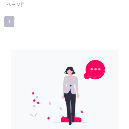
ページ目
1