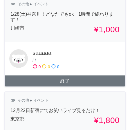
attachment
その他
▸ イベント
1/28(土)神奈川！どなたでもok！1時間で終わりま
す！
¥1,000
川崎市
saaaaa
/
/
sentiment_satisfied
sentiment_neutral
sentiment_dissatisfied
0
0
0
終了
attachment
その他
▸ イベント
12月22日新宿にてお笑いライブ見るだけ！
¥1,800
東京都