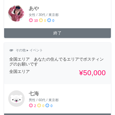
あや
女性
/
30代
/
東京都
sentiment_satisfied
sentiment_neutral
sentiment_dissatisfied
10
0
0
終了
attachment
その他
▸ イベント
全国エリア あなたの住んでるエリアでポスティン
グのお願いです
¥50,000
全国エリア
七海
男性
/
60代
/
東京都
sentiment_satisfied
sentiment_neutral
sentiment_dissatisfied
2
0
0