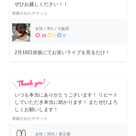
ぜひお越しください！！
依頼されたチケット
女性
/
30's
/
大阪府
sentiment_satisfied
sentiment_neutral
sentiment_dissatisfied
18
0
0
2月18日赤坂にてお笑いライブを見るだけ！
いつも本当にありがとうございます！ リピート
していただき本当に助かります！ またぜひよろ
しくお願いします！
依頼されたチケット
女性
/
30代
/
東京都