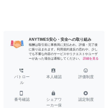
ANYTIMES安心・安全への取り組み
報酬は取引前に事務局に支払われ、評価・完了後
に振り込まれます。利用規約違反の恐れや、少し
でも不審な内容のサービスやリクエストやユーザ
ーがあった場合は通報してください。
詳細を見る
perm_phone_msg
assignment_ind
tag_faces
パトロー
本人確認
評価制度
ル
smartphone
lock
stars
番号確認
シェアワ
認定制度
ーカー保