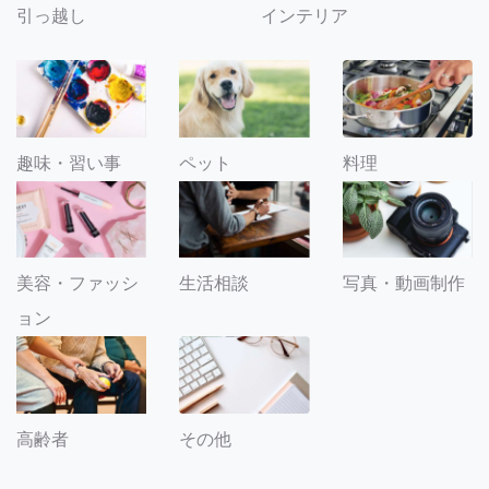
引っ越し
インテリア
趣味・習い事
ペット
料理
美容・ファッシ
生活相談
写真・動画制作
ョン
その他
高齢者