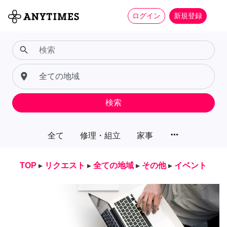
ログイン
新規登録
search
place
検索
more_horiz
全て
修理・組立
家事
TOP
▸
リクエスト
▸
全ての地域
▸
その他
▸
イベント