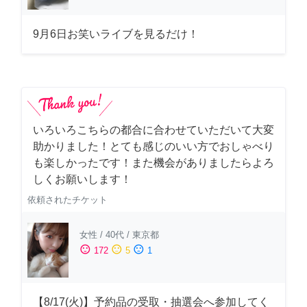
9月6日お笑いライブを見るだけ！
いろいろこちらの都合に合わせていただいて大変
助かりました！とても感じのいい方でおしゃべり
も楽しかったです！また機会がありましたらよろ
しくお願いします！
依頼されたチケット
女性
/
40代
/
東京都
sentiment_satisfied
sentiment_neutral
sentiment_dissatisfied
172
5
1
【8/17(火)】予約品の受取・抽選会へ参加してく