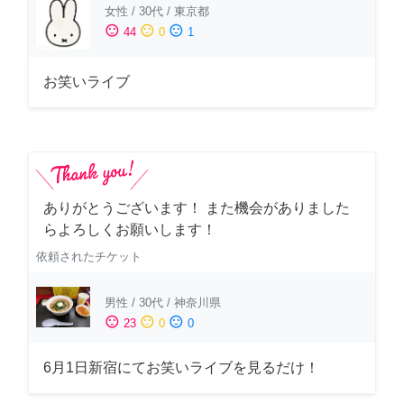
女性
/
30代
/
東京都
sentiment_satisfied
sentiment_neutral
sentiment_dissatisfied
44
0
1
お笑いライブ
ありがとうございます！ また機会がありました
らよろしくお願いします！
依頼されたチケット
男性
/
30代
/
神奈川県
sentiment_satisfied
sentiment_neutral
sentiment_dissatisfied
23
0
0
6月1日新宿にてお笑いライブを見るだけ！