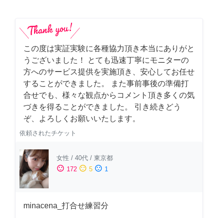
この度は実証実験に各種協力頂き本当にありがと
うございました！ とても迅速丁寧にモニターの
方へのサービス提供を実施頂き、安心してお任せ
することができました。 また事前事後の準備打
合せでも、様々な観点からコメント頂き多くの気
づきを得ることができました。 引き続きどう
ぞ、よろしくお願いいたします。
依頼されたチケット
女性
/
40代
/
東京都
sentiment_satisfied
sentiment_neutral
sentiment_dissatisfied
172
5
1
minacena_打合せ練習分