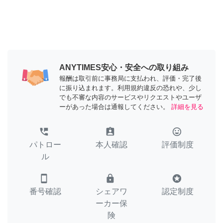
ANYTIMES安心・安全への取り組み
報酬は取引前に事務局に支払われ、評価・完了後
に振り込まれます。利用規約違反の恐れや、少し
でも不審な内容のサービスやリクエストやユーザ
ーがあった場合は通報してください。
詳細を見る
perm_phone_msg
assignment_ind
tag_faces
パトロー
本人確認
評価制度
ル
smartphone
lock
stars
番号確認
シェアワ
認定制度
ーカー保
険