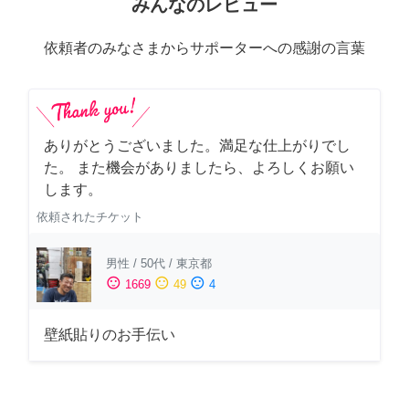
みんなのレビュー
依頼者のみなさまからサポーターへの感謝の言葉
ありがとうございました。満足な仕上がりでし
た。 また機会がありましたら、よろしくお願い
します。
依頼されたチケット
男性
/
50代
/
東京都
sentiment_satisfied
sentiment_neutral
sentiment_dissatisfied
1669
49
4
壁紙貼りのお手伝い