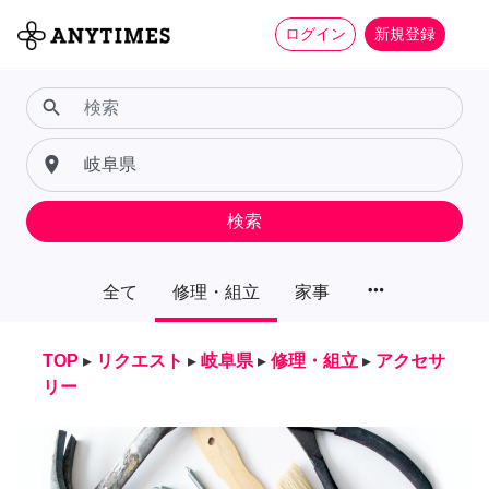
ログイン
新規登録
search
place
検索
more_horiz
全て
修理・組立
家事
TOP
▸
リクエスト
▸
岐阜県
▸
修理・組立
▸
アクセサ
リー