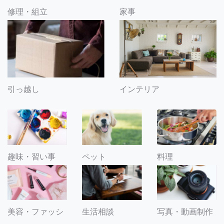
修理・組立
家事
引っ越し
インテリア
趣味・習い事
ペット
料理
美容・ファッシ
生活相談
写真・動画制作