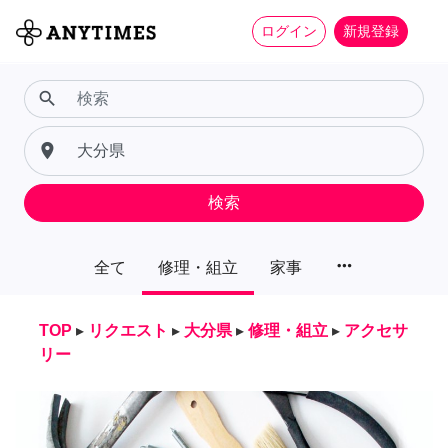
ログイン
新規登録
search
place
検索
more_horiz
全て
修理・組立
家事
TOP
▸
リクエスト
▸
大分県
▸
修理・組立
▸
アクセサ
リー