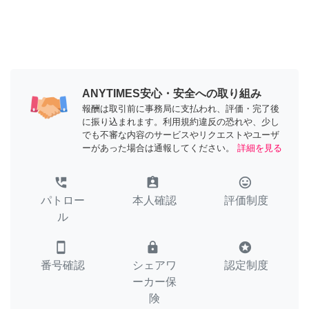
ANYTIMES安心・安全への取り組み
報酬は取引前に事務局に支払われ、評価・完了後
に振り込まれます。利用規約違反の恐れや、少し
でも不審な内容のサービスやリクエストやユーザ
ーがあった場合は通報してください。
詳細を見る
perm_phone_msg
assignment_ind
tag_faces
パトロー
本人確認
評価制度
ル
smartphone
lock
stars
番号確認
シェアワ
認定制度
ーカー保
険