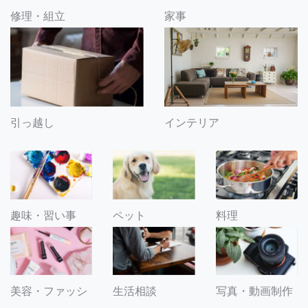
修理・組立
家事
引っ越し
インテリア
趣味・習い事
ペット
料理
美容・ファッシ
生活相談
写真・動画制作