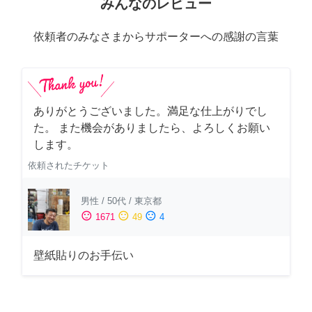
みんなのレビュー
依頼者のみなさまからサポーターへの感謝の言葉
ありがとうございました。満足な仕上がりでし
た。 また機会がありましたら、よろしくお願い
します。
依頼されたチケット
男性
/
50代
/
東京都
sentiment_satisfied
sentiment_neutral
sentiment_dissatisfied
1671
49
4
壁紙貼りのお手伝い