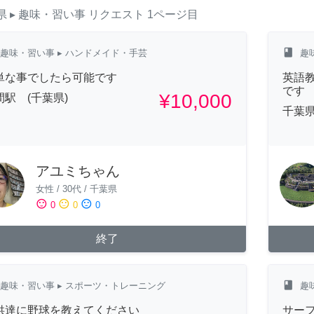
県
▸ 趣味・習い事
リクエスト
1ページ目
class
趣味・習い事
▸ ハンドメイド・手芸
趣
単な事でしたら可能です
英語
です
¥10,000
間駅 (千葉県)
千葉
アユミちゃん
女性
/
30代
/
千葉県
sentiment_satisfied
sentiment_neutral
sentiment_dissatisfied
0
0
0
終了
class
趣味・習い事
▸ スポーツ・トレーニング
趣
供達に野球を教えてください
サー