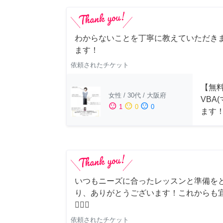
わからないことを丁寧に教えていただきま
ます！
依頼されたチケット
【無料
女性
/
30代
/
大阪府
VBA
sentiment_satisfied
sentiment_neutral
sentiment_dissatisfied
1
0
0
ます
いつもニーズに合ったレッスンと準備を
り、ありがとうございます！これからも
🙇‍♀️✨
依頼されたチケット