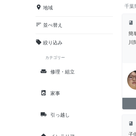
千葉
place
地域
class
sort
並べ替え
簡
local_offer
川
絞り込み
カテゴリー
weekend
修理・組立
local_laundry_service
家事
local_shipping
引っ越し
class
子
home