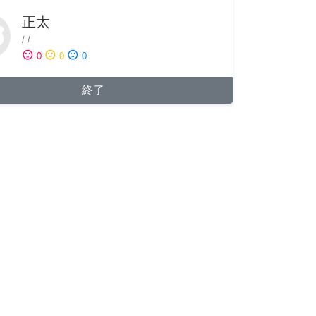
正太
/
/
sentiment_satisfied
sentiment_neutral
sentiment_dissatisfied
0
0
0
終了