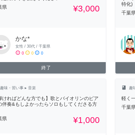
特化)
¥3,000
葉県
千葉
かな*
女性
/
30代
/
千葉県
sentiment_satisfied
sentiment_neutral
sentiment_dissatisfied
0
0
0
終了
class
趣味・習い事
▸ 音楽
趣
弾ければどんな方でも】歌とバイオリンのピア
軽く
の伴奏&もしよかったらソロもしてくださる方
千葉
¥1,000
葉県