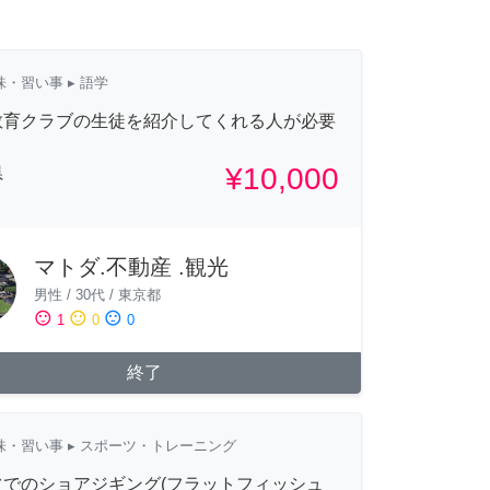
味・習い事
▸ 語学
教育クラブの生徒を紹介してくれる人が必要
¥10,000
県
マトダ.不動産 .観光
男性
/
30代
/
東京都
sentiment_satisfied
sentiment_neutral
sentiment_dissatisfied
1
0
0
終了
味・習い事
▸ スポーツ・トレーニング
フでのショアジギング(フラットフィッシュ