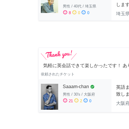
しま
男性
/
40代
/
埼玉県
sentiment_satisfied
sentiment_neutral
sentiment_dissatisfied
8
0
0
埼玉
気軽に英会話できて楽しかったです！ あ
依頼されたチケット
Saaam-chan
check_circle
英語
致し
男性
/
30's
/
大阪府
sentiment_satisfied
sentiment_neutral
sentiment_dissatisfied
21
2
0
大阪