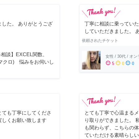
した。 ありがとうござ
丁寧に相談に乗っていた
していただきました。 
依頼されたチケット
相談】EXCEL関数、
女性
/
30代
/
オン
(マクロ) 悩みをお伺いし
sentiment_satisfied
sentiment_neutral
sentiment_dissatisfied
5
0
0
！
とても丁寧にしてくださ
とても丁寧で心温まるメ
宜しくお願い致します
り取りができました。 
も関わらず、こちらの体
ていただける素晴らしい