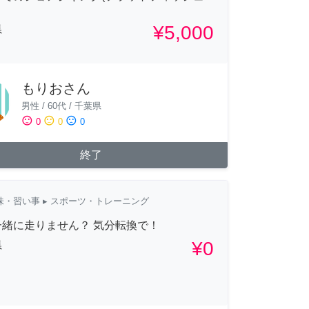
¥5,000
県
もりおさん
男性
/
60代
/
千葉県
sentiment_satisfied
sentiment_neutral
sentiment_dissatisfied
0
0
0
終了
味・習い事
▸ スポーツ・トレーニング
一緒に走りません？ 気分転換で！
¥0
県