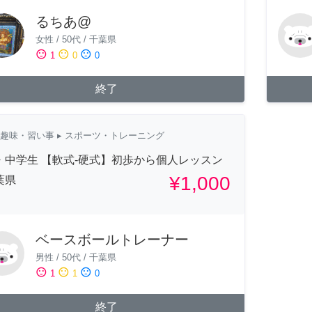
るちあ@
女性
/
50代
/
千葉県
sentiment_satisfied
sentiment_neutral
sentiment_dissatisfied
1
0
0
終了
趣味・習い事
▸ スポーツ・トレーニング
・中学生 【軟式-硬式】初歩から個人レッスン
¥1,000
葉県
ベースボールトレーナー
男性
/
50代
/
千葉県
sentiment_satisfied
sentiment_neutral
sentiment_dissatisfied
1
1
0
終了