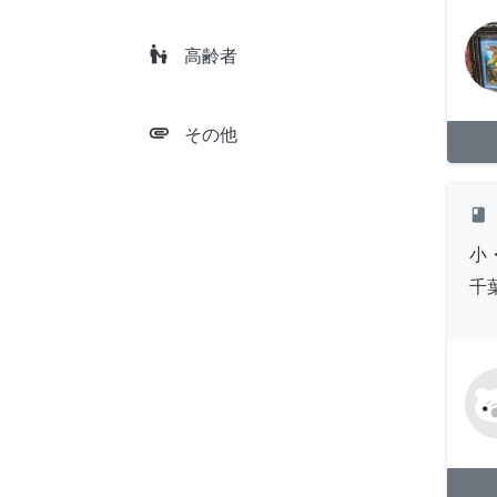
escalator_warning
高齢者
attachment
その他
class
小
千