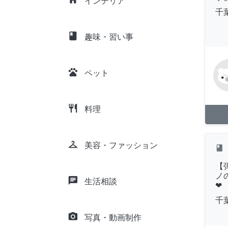
インテリア
千
class
趣味・習い事
pets
ペット
restaurant
料理
checkroom
美容・ファッション
class
【
ノ
chat
生活相談
❤
千
camera_alt
写真・動画制作