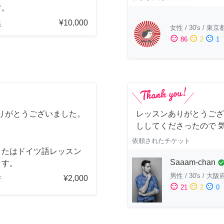
す。
¥10,000
県
女性
/
30's
/
東京
sentiment_satisfied
sentiment_neutral
sentiment_dissatisfied
86
2
1
りがとうございました。
レッスンありがとうござ
ししてくださったので 
依頼されたチケット
またはドイツ語レッスン
Saaam-chan
check_cir
ます。
男性
/
30's
/
大阪
¥2,000
府
sentiment_satisfied
sentiment_neutral
sentiment_dissatisfied
21
2
0