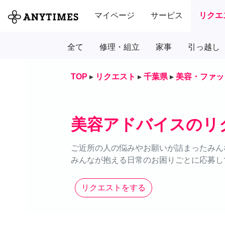
マイページ
サービス
リクエ
全て
修理・組立
家事
引っ越し
TOP
▸
リクエスト
▸
千葉県
▸
美容・ファッ
美容アドバイスのリ
ご近所の人の悩みやお願いが詰まったみん
みんなが抱える日常のお困りごとに応募し
リクエストをする