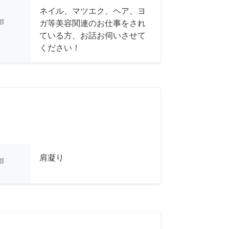
ネイル、マツエク、ヘア、ヨ
都
ガ等美容関連のお仕事をされ
ている方、お話お伺いさせて
ください！
肩凝り
都