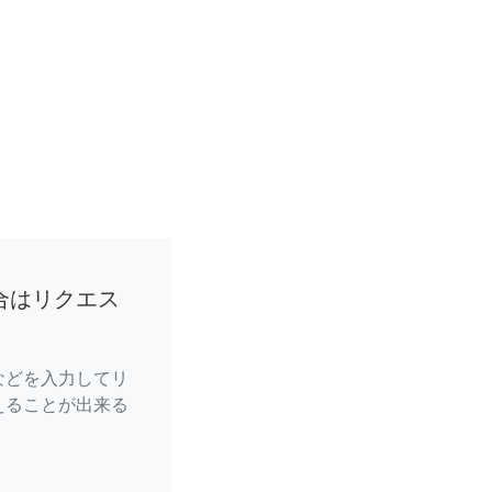
合はリクエス
などを入力してリ
えることが出来る