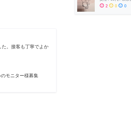
sentiment_satisfied
sentiment_neutral
sentiment_dissatisfied
2
0
0
した。接客も丁寧でよか
ルのモニター様募集