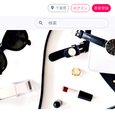
place
千葉県
ログイン
新規登録
search