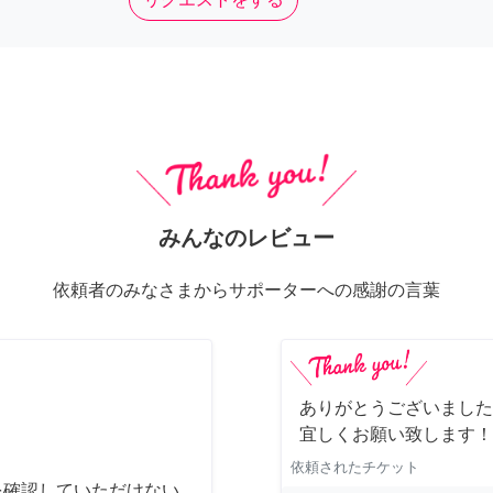
みんなのレビュー
依頼者のみなさまからサポーターへの感謝の言葉
ありがとうございました
宜しくお願い致します！
依頼されたチケット
を確認していただけない