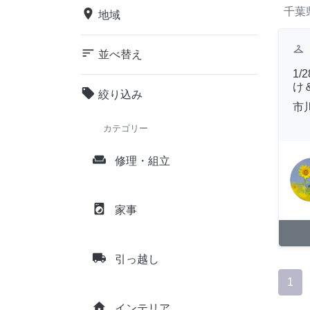
千葉
place
地域
checkroom
sort
並べ替え
1
け
local_offer
絞り込み
市
カテゴリー
weekend
修理・組立
local_laundry_service
家事
local_shipping
引っ越し
1
home
インテリア