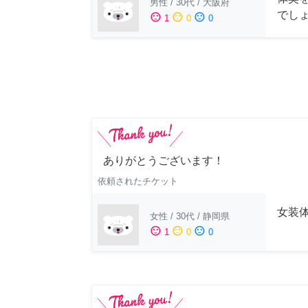
男性
/
30代
/
大阪府
でし
sentiment_satisfied
sentiment_neutral
sentiment_dissatisfied
1
0
0
ありがとうございます！
依頼されたチケット
女装
女性
/
30代
/
静岡県
sentiment_satisfied
sentiment_neutral
sentiment_dissatisfied
1
0
0