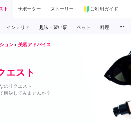
スト
サポーター
ストーリー
ご利用ガイド
more_horiz
インテリア
趣味・習い事
ペット
料理
ション
▸
美容アドバイス
クエスト
なのリクエスト
て解決してみませんか？