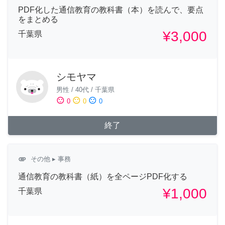
PDF化した通信教育の教科書（本）を読んで、要点
をまとめる
¥3,000
千葉県
シモヤマ
男性
/
40代
/
千葉県
sentiment_satisfied
sentiment_neutral
sentiment_dissatisfied
0
0
0
終了
attachment
その他
▸ 事務
通信教育の教科書（紙）を全ページPDF化する
¥1,000
千葉県