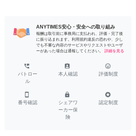
ANYTIMES安心・安全への取り組み
報酬は取引前に事務局に支払われ、評価・完了後
に振り込まれます。利用規約違反の恐れや、少し
でも不審な内容のサービスやリクエストやユーザ
ーがあった場合は通報してください。
詳細を見る
perm_phone_msg
assignment_ind
tag_faces
パトロー
本人確認
評価制度
ル
smartphone
lock
stars
番号確認
シェアワ
認定制度
ーカー保
険