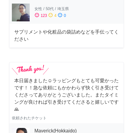
女性
/
50代
/
埼玉県
sentiment_satisfied
sentiment_neutral
sentiment_dissatisfied
123
4
0
サプリメントや化粧品の袋詰めなどを手伝ってく
ださい
本日届きました☺️ラッピングもとても可愛かった
です！！急な依頼にもかかわらず快く引き受けて
くださってありがとうございました。またタイミ
ングが良ければ引き受けてくださると嬉しいです
🙏
依頼されたチケット
Maverick(Hokkaido)