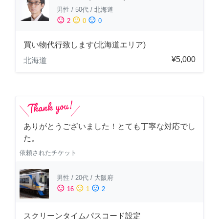
男性
/
50代
/
北海道
sentiment_satisfied
sentiment_neutral
sentiment_dissatisfied
2
0
0
買い物代行致します(北海道エリア)
¥5,000
北海道
ありがとうございました！とても丁寧な対応でし
た。
依頼されたチケット
男性
/
20代
/
大阪府
sentiment_satisfied
sentiment_neutral
sentiment_dissatisfied
16
1
2
スクリーンタイムパスコード設定