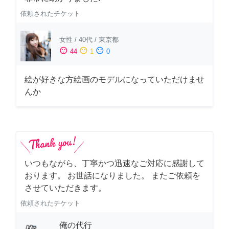
依頼されたチケット
女性
/
40代
/
東京都
sentiment_satisfied
sentiment_neutral
sentiment_dissatisfied
44
1
0
絵が好きな方絵画のモデルになっていただけませ
んか
いつもながら、丁寧かつ迅速なご対応に感謝して
おります。 お世話になりました。 またご依頼を
させていただきます。
依頼されたチケット
俺の代行