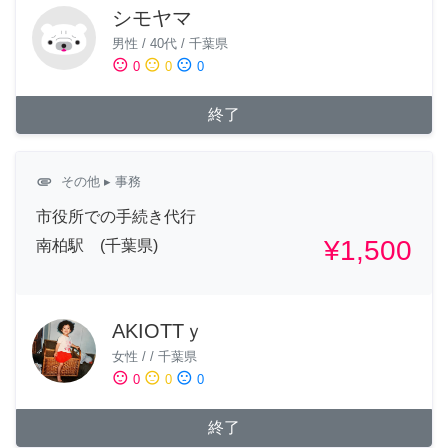
シモヤマ
男性
/
40代
/
千葉県
sentiment_satisfied
sentiment_neutral
sentiment_dissatisfied
0
0
0
終了
attachment
その他
▸ 事務
市役所での手続き代行
¥1,500
南柏駅 (千葉県)
AKIOTTｙ
女性
/
/
千葉県
sentiment_satisfied
sentiment_neutral
sentiment_dissatisfied
0
0
0
終了