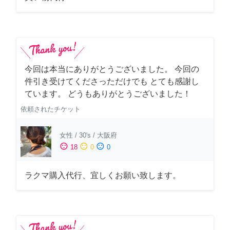
今回は本当にありがとうございました。 今回の
件引き受けてくださっただけでも とても感謝し
ています。 どうもありがとうございました！
依頼されたチケット
女性
/
30's
/
大阪府
sentiment_satisfied
sentiment_neutral
sentiment_dissatisfied
18
0
0
ラクマ購入代行、宜しくお願い致します。