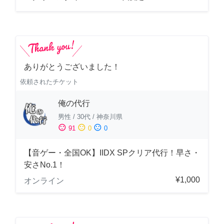
ありがとうございました！
依頼されたチケット
俺の代行
男性
/
30代
/
神奈川県
sentiment_satisfied
sentiment_neutral
sentiment_dissatisfied
91
0
0
【音ゲー・全国OK】IIDX SPクリア代行！早さ・
安さNo.1！
¥1,000
オンライン