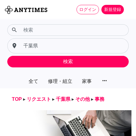
ログイン
新規登録
search
place
検索
more_horiz
全て
修理・組立
家事
TOP
▸
リクエスト
▸
千葉県
▸
その他
▸
事務