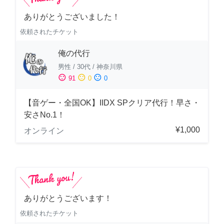
ありがとうございました！
依頼されたチケット
俺の代行
男性
/
30代
/
神奈川県
sentiment_satisfied
sentiment_neutral
sentiment_dissatisfied
91
0
0
【音ゲー・全国OK】IIDX SPクリア代行！早さ・
安さNo.1！
¥1,000
オンライン
ありがとうございます！
依頼されたチケット