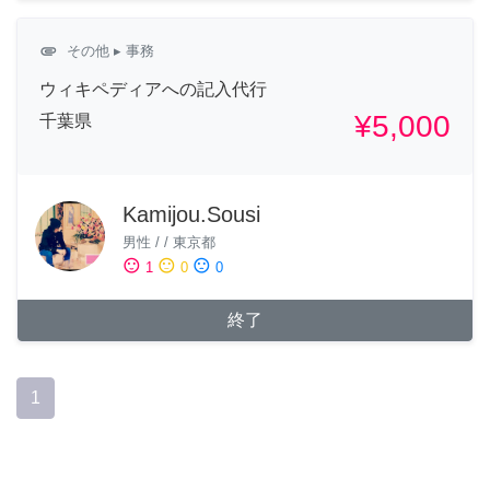
attachment
その他
▸ 事務
ウィキペディアへの記入代行
¥5,000
千葉県
Kamijou.Sousi
男性
/
/
東京都
sentiment_satisfied
sentiment_neutral
sentiment_dissatisfied
1
0
0
終了
1