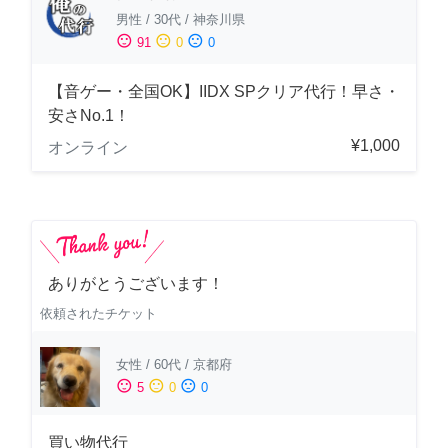
男性
/
30代
/
神奈川県
sentiment_satisfied
sentiment_neutral
sentiment_dissatisfied
91
0
0
【音ゲー・全国OK】IIDX SPクリア代行！早さ・
安さNo.1！
¥1,000
オンライン
ありがとうございます！
依頼されたチケット
女性
/
60代
/
京都府
sentiment_satisfied
sentiment_neutral
sentiment_dissatisfied
5
0
0
買い物代行