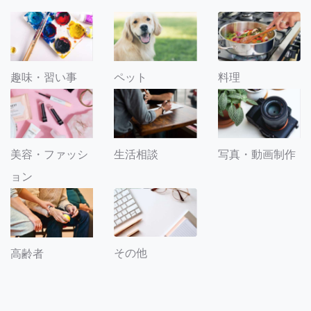
趣味・習い事
ペット
料理
美容・ファッシ
生活相談
写真・動画制作
ョン
その他
高齢者