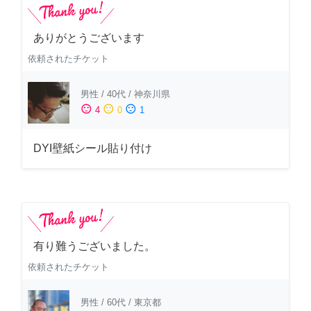
ありがとうございます
依頼されたチケット
男性
/
40代
/
神奈川県
sentiment_satisfied
sentiment_neutral
sentiment_dissatisfied
4
0
1
DYI壁紙シール貼り付け
有り難うございました。
依頼されたチケット
男性
/
60代
/
東京都