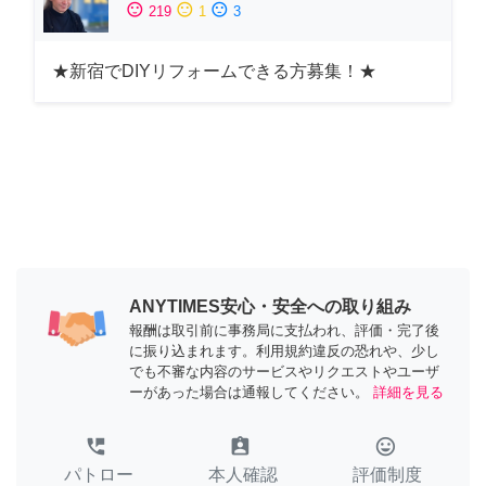
sentiment_satisfied
sentiment_neutral
sentiment_dissatisfied
219
1
3
★新宿でDIYリフォームできる方募集！★
ANYTIMES安心・安全への取り組み
報酬は取引前に事務局に支払われ、評価・完了後
に振り込まれます。利用規約違反の恐れや、少し
でも不審な内容のサービスやリクエストやユーザ
ーがあった場合は通報してください。
詳細を見る
perm_phone_msg
assignment_ind
tag_faces
パトロー
本人確認
評価制度