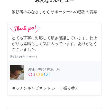
みんなのレビュー
依頼者のみなさまからサポーターへの感謝の言葉
とても丁寧に対応して頂き感謝しています。仕上
がりも素晴らしく気に入っています。ありがとう
ございました。
依頼されたチケット
男性
/
40代
/
神奈川県
sentiment_satisfied
sentiment_neutral
sentiment_dissatisfied
4
0
1
キッチンキャビネット シート張り替え