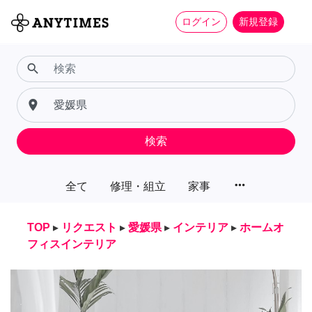
ログイン
新規登録
search
place
検索
more_horiz
全て
修理・組立
家事
TOP
▸
リクエスト
▸
愛媛県
▸
インテリア
▸
ホームオ
フィスインテリア