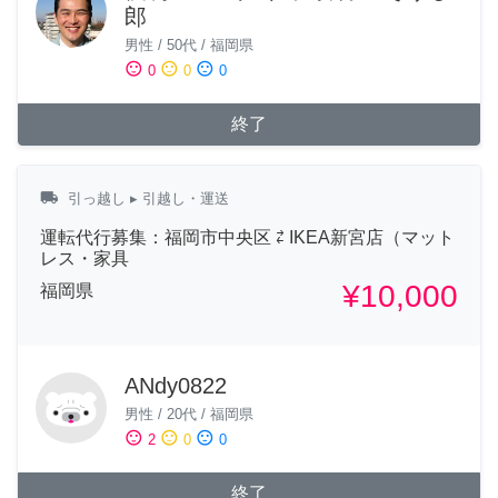
郎
男性
/
50代
/
福岡県
sentiment_satisfied
sentiment_neutral
sentiment_dissatisfied
0
0
0
終了
local_shipping
引っ越し
▸ 引越し・運送
運転代行募集：福岡市中央区 ⇄ IKEA新宮店（マット
レス・家具
¥10,000
福岡県
ANdy0822
男性
/
20代
/
福岡県
sentiment_satisfied
sentiment_neutral
sentiment_dissatisfied
2
0
0
終了