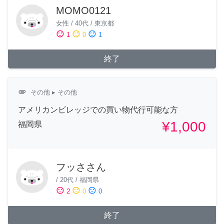
MOMO0121
女性
/
40代
/
東京都
sentiment_satisfied
sentiment_neutral
sentiment_dissatisfied
1
0
1
終了
attachment
その他
▸ その他
アメリカンビレッジでの買い物代行可能な方
¥1,000
福岡県
フッささん
/
20代
/
福岡県
sentiment_satisfied
sentiment_neutral
sentiment_dissatisfied
2
0
0
終了