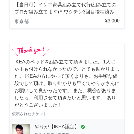
【当日可】イケア家具組み立て代行(組み立ての
プロが組み立てます)＊ワクチン3回目接種済み
¥3,000
東京都
IKEAのベッドを組み立てて頂きました。 1人じ
ゃ手も付けられなかったので、とても助かりまし
た。 IKEAの方にやって頂くよりも、お手頃な値
段でして頂け、取り掛かりも早くてやりがさんに
お願いして良かったです。 また、機会がありま
したら、利用させて頂きたいと思います。 あり
がとうございました！
依頼されたチケット
やりが【IKEA認定】
check_circle