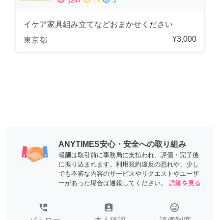
1247
77
3
イケア家具組み立てなどおまかせください
¥3,000
東京都
ANYTIMES安心・安全への取り組み
報酬は取引前に事務局に支払われ、評価・完了後
に振り込まれます。利用規約違反の恐れや、少し
でも不審な内容のサービスやリクエストやユーザ
ーがあった場合は通報してください。
詳細を見る
perm_phone_msg
assignment_ind
tag_faces