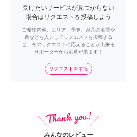
受けたいサービスが見つからない
場合はリクエストを投稿しよう
ご希望内容、エリア、予算、家具の名前や
数などを入力してリクエストを投稿する
と、そのリクエストに応えることが出来る
サポーターから応募が来ます！
リクエストをする
みんなのレビュー