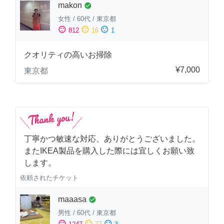
makon
check_circle
女性
/
60代
/
東京都
sentiment_satisfied
sentiment_neutral
sentiment_dissatisfied
812
16
1
クオリティの高いお掃除
¥7,000
東京都
丁寧かつ敏速な対応、ありがとうございました。
またIKEA製品を購入した際には宜しくお願い致
します。
依頼されたチケット
maaasa
check_circle
男性
/
60代
/
東京都
sentiment_satisfied
sentiment_neutral
sentiment_dissatisfied