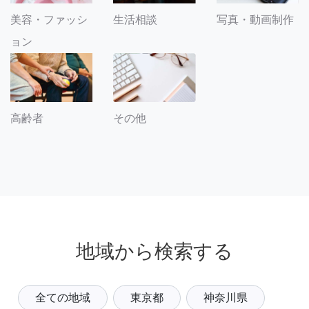
美容・ファッシ
生活相談
写真・動画制作
ョン
その他
高齢者
地域から検索する
全ての地域
東京都
神奈川県