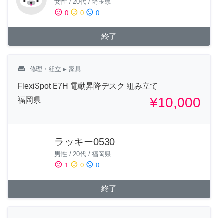
女性
/
20代
/
埼玉県
sentiment_satisfied
sentiment_neutral
sentiment_dissatisfied
0
0
0
終了
weekend
修理・組立
▸ 家具
FlexiSpot E7H 電動昇降デスク 組み立て
¥10,000
福岡県
ラッキー0530
男性
/
20代
/
福岡県
sentiment_satisfied
sentiment_neutral
sentiment_dissatisfied
1
0
0
終了