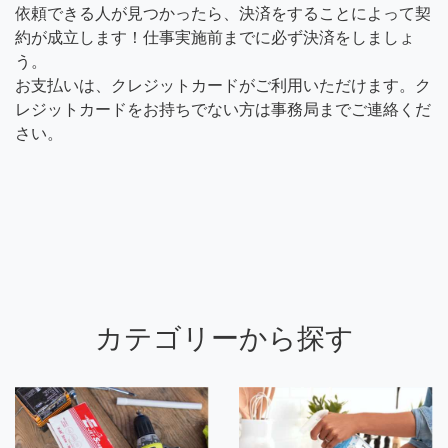
依頼できる人が見つかったら、決済をすることによって契
約が成立します！仕事実施前までに必ず決済をしましょ
う。
お支払いは、クレジットカードがご利用いただけます。ク
レジットカードをお持ちでない方は事務局までご連絡くだ
さい。
カテゴリーから探す