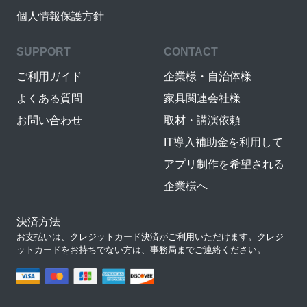
個人情報保護方針
SUPPORT
CONTACT
ご利用ガイド
企業様・自治体様
よくある質問
家具関連会社様
お問い合わせ
取材・講演依頼
IT導入補助金を利用して
アプリ制作を希望される
企業様へ
決済方法
お支払いは、クレジットカード決済がご利用いただけます。クレジ
ットカードをお持ちでない方は、事務局までご連絡ください。