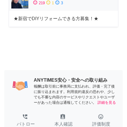
sentiment_satisfied
sentiment_neutral
sentiment_dissatisfied
219
1
3
★新宿でDIYリフォームできる方募集！★
ANYTIMES安心・安全への取り組み
報酬は取引前に事務局に支払われ、評価・完了後
に振り込まれます。利用規約違反の恐れや、少し
でも不審な内容のサービスやリクエストやユーザ
ーがあった場合は通報してください。
詳細を見る
perm_phone_msg
assignment_ind
tag_faces
パトロー
本人確認
評価制度