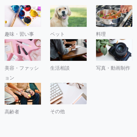
趣味・習い事
ペット
料理
美容・ファッシ
生活相談
写真・動画制作
ョン
その他
高齢者