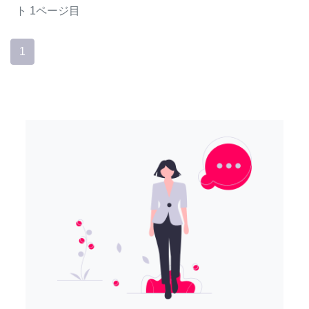
ト
1ページ目
1