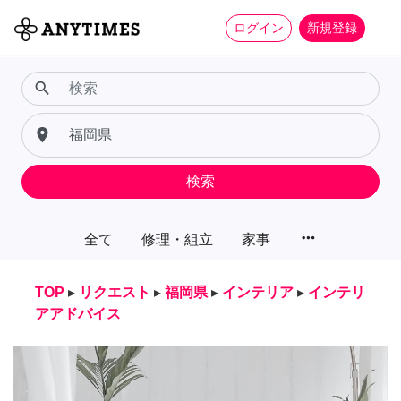
ログイン
新規登録
search
place
検索
more_horiz
全て
修理・組立
家事
TOP
▸
リクエスト
▸
福岡県
▸
インテリア
▸
インテリ
アアドバイス