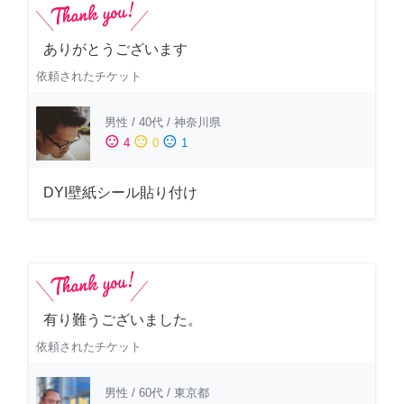
ありがとうございます
依頼されたチケット
男性
/
40代
/
神奈川県
sentiment_satisfied
sentiment_neutral
sentiment_dissatisfied
4
0
1
DYI壁紙シール貼り付け
有り難うございました。
依頼されたチケット
男性
/
60代
/
東京都