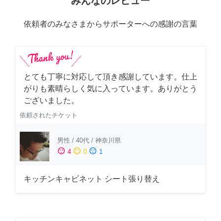
みんなのレビュー
依頼者のみなさまからサポーターへの感謝の言葉
とても丁寧に対応して頂き感謝しています。仕上
がりも素晴らしく気に入っています。ありがとう
ございました。
依頼されたチケット
男性
/
40代
/
神奈川県
sentiment_satisfied
sentiment_neutral
sentiment_dissatisfied
4
0
1
キッチンキャビネット シート張り替え