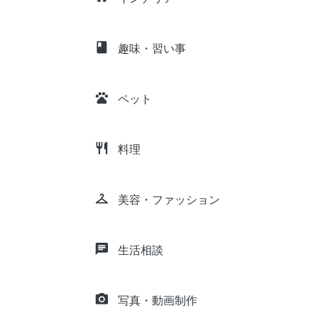
class
趣味・習い事
pets
ペット
restaurant
料理
checkroom
美容・ファッション
chat
生活相談
camera_alt
写真・動画制作