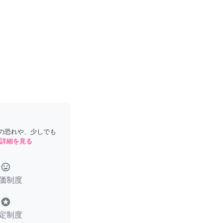
の恐れや、少しでも
詳細を見る
tag_faces
価制度
stars
定制度