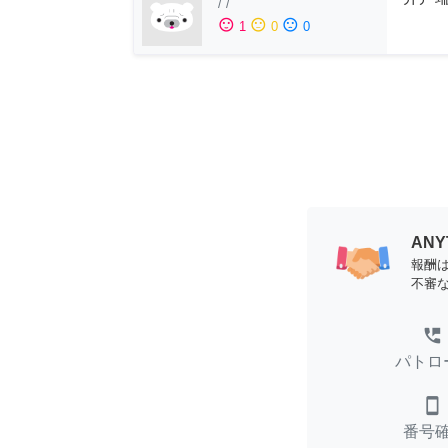
/
/
sentiment_satisfied
sentiment_neutral
sentiment_dissatisfied
1
0
0
AN
報酬
不審
perm_phone_msg
パトロ
smartphone
番号