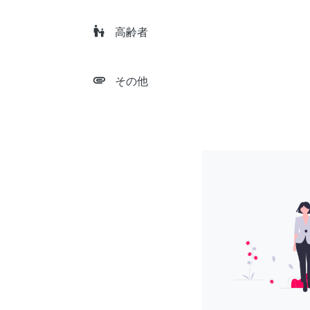
escalator_warning
高齢者
attachment
その他