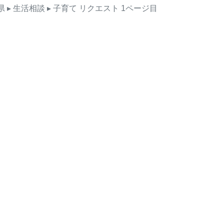
県
▸ 生活相談
▸ 子育て
リクエスト
1ページ目