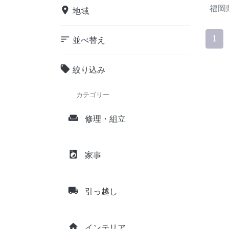
福岡
place
地域
sort
1
並べ替え
local_offer
絞り込み
カテゴリー
weekend
修理・組立
local_laundry_service
家事
local_shipping
引っ越し
home
インテリア