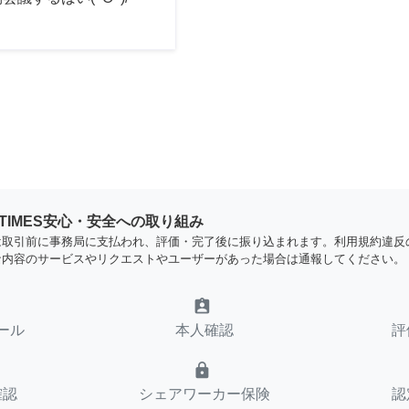
YTIMES安心・安全への取り組み
は取引前に事務局に支払われ、評価・完了後に振り込まれます。利用規約違反
な内容のサービスやリクエストやユーザーがあった場合は通報してください。
assignment_ind
ール
本人確認
評
lock
確認
シェアワーカー保険
認