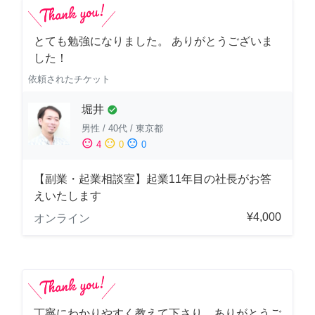
とても勉強になりました。 ありがとうございま
した！
依頼されたチケット
堀井
check_circle
男性
/
40代
/
東京都
sentiment_satisfied
sentiment_neutral
sentiment_dissatisfied
4
0
0
【副業・起業相談室】起業11年目の社長がお答
えいたします
¥4,000
オンライン
丁寧にわかりやすく教えて下さり、ありがとうご