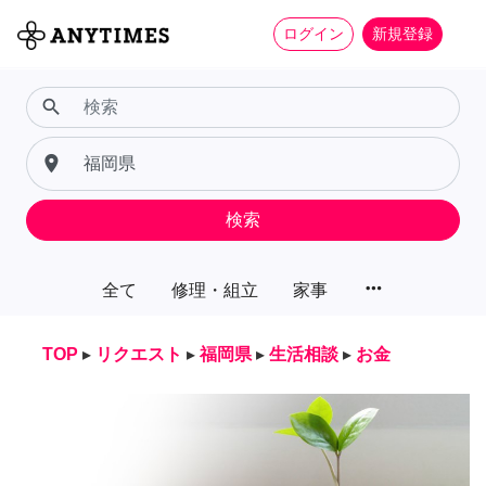
ログイン
新規登録
search
place
検索
more_horiz
全て
修理・組立
家事
TOP
▸
リクエスト
▸
福岡県
▸
生活相談
▸
お金