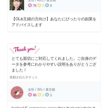
女性
/
40代
/
東京都
sentiment_satisfied
sentiment_neutral
sentiment_dissatisfied
76
3
0
【OL&主婦の方向け】あなたにぴったりの副業を
アドバイスします
とても親切にご対応してくれました。ご自身のデ
ータを参考にわかりやすい説明をありがとうござ
ました！
依頼されたチケット
女性
/
30's
/
東京都
sentiment_satisfied
sentiment_neutral
sentiment_dissatisfied
86
2
1