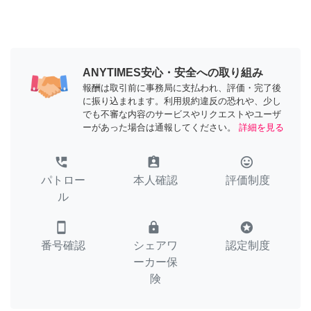
ANYTIMES安心・安全への取り組み
報酬は取引前に事務局に支払われ、評価・完了後
に振り込まれます。利用規約違反の恐れや、少し
でも不審な内容のサービスやリクエストやユーザ
ーがあった場合は通報してください。
詳細を見る
perm_phone_msg
assignment_ind
tag_faces
パトロー
本人確認
評価制度
ル
smartphone
lock
stars
番号確認
シェアワ
認定制度
ーカー保
険