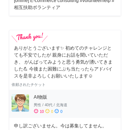
[online] E-commerce consulting #volunteerhelp #
相互扶助ボランティア
ありがとうございます✨ 初めてのチャレンジと
ても不安でしたが 親身にお話を聞いていただ
き、 がんばってみようと思う勇気が湧いてきま
した💪 今後また困難にぶち当たったらアドバイ
スを是非よろしくお願いいたします☺️
依頼されたチケット
AI物販
男性
/
40代
/
北海道
sentiment_satisfied
sentiment_neutral
sentiment_dissatisfied
10
0
0
申し訳ございません。今は募集してません。