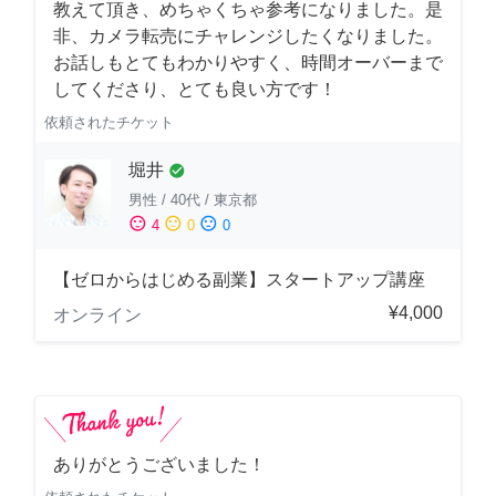
教えて頂き、めちゃくちゃ参考になりました。是
非、カメラ転売にチャレンジしたくなりました。
お話しもとてもわかりやすく、時間オーバーまで
してくださり、とても良い方です！
依頼されたチケット
堀井
check_circle
男性
/
40代
/
東京都
sentiment_satisfied
sentiment_neutral
sentiment_dissatisfied
4
0
0
【ゼロからはじめる副業】スタートアップ講座
¥4,000
オンライン
ありがとうございました！