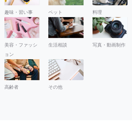
趣味・習い事
ペット
料理
美容・ファッシ
生活相談
写真・動画制作
ョン
その他
高齢者