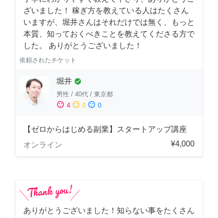
ざいました！ 稼ぎ方を教えている人はたくさん
いますが、堀井さんはそれだけでは無く、もっと
本質、知っておくべきことを教えてくださる方で
した。 ありがとうございました！
依頼されたチケット
堀井
check_circle
男性
/
40代
/
東京都
sentiment_satisfied
sentiment_neutral
sentiment_dissatisfied
4
0
0
【ゼロからはじめる副業】スタートアップ講座
¥4,000
オンライン
ありがとうございました！知らない事をたくさん