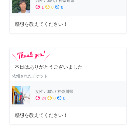
男性
/
30代
/
神奈川県
sentiment_satisfied
sentiment_neutral
sentiment_dissatisfied
1
0
0
感想を教えてください！
本日はありがとうございました！
依頼されたチケット
女性
/
30's
/
神奈川県
sentiment_satisfied
sentiment_neutral
sentiment_dissatisfied
24
0
0
感想を教えてください！