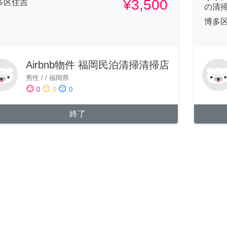
¥3,500
多区住吉
の清
博多
Airbnb物件 福岡民泊清掃清掃店
男性
/
/
福岡県
sentiment_satisfied
sentiment_neutral
sentiment_dissatisfied
0
0
0
終了