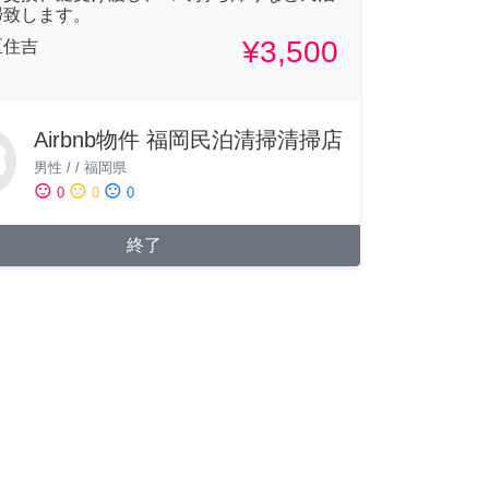
掃致します。
¥3,500
区住吉
Airbnb物件 福岡民泊清掃清掃店
男性
/
/
福岡県
sentiment_satisfied
sentiment_neutral
sentiment_dissatisfied
0
0
0
終了