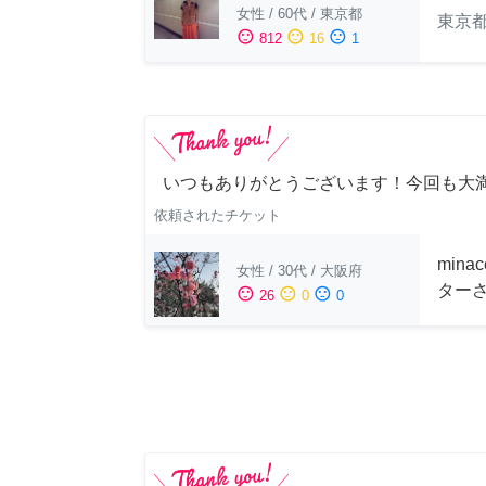
女性
/
60代
/
東京都
東京
sentiment_satisfied
sentiment_neutral
sentiment_dissatisfied
812
16
1
いつもありがとうございます！今回も大
依頼されたチケット
min
女性
/
30代
/
大阪府
ター
sentiment_satisfied
sentiment_neutral
sentiment_dissatisfied
26
0
0