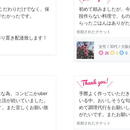
こだわりだけでなく、保
初めて頼みましたが、今
がたかったです。
段作らない料理で、もの
らったごはんはありがた
依頼されたチケット
作り置き配達致します！
女性
/
30代
/
大阪
sentiment_satisfied
sentiment_neutral
sentiment_dissatisfied
26
0
0
な為、コンビニかuber
手際よく作っていただき
生活が続いていました。
いる中、おいしそうな匂
す。また宜しくお願い致
めて調理代行をお願いし
がたいです。またお願い
依頼されたチケット