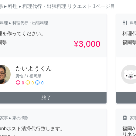
県
▸ 料理
▸ 料理代行・出張料理
リクエスト
1ページ目
restaurant
料理
▸ 料理代行・出張料理
料
理を作ってください。
料理
¥3,000
岡県
福岡
たいようくん
男性
/
/
福岡県
sentiment_satisfied
sentiment_neutral
sentiment_dissatisfied
0
0
0
終了
local_laundry_service
家事
▸ 家の掃除
家
irbnbホスト清掃代行致します。
福岡A
リネ