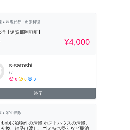
理
▸ 料理代行・出張料理
代行【遠賀郡岡垣町】
¥4,000
県
s-satoshi
/
/
sentiment_satisfied
sentiment_neutral
sentiment_dissatisfied
0
0
0
終了
事
▸ 家の掃除
irbnb民泊物件の清掃 ホストハウスの清掃、
ン交換、鍵受け渡し、ゴミ持ち帰りなど民泊