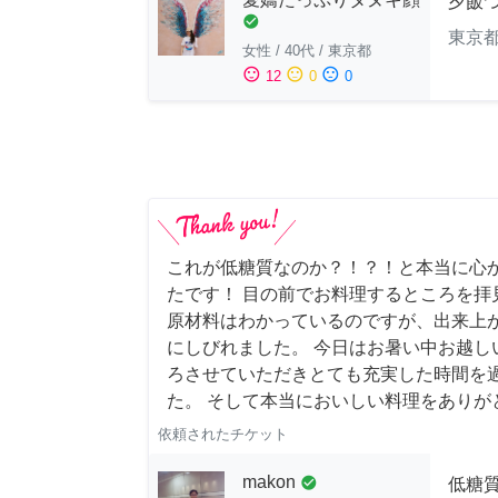
夕飯
check_circle
東京
女性
/
40代
/
東京都
sentiment_satisfied
sentiment_neutral
sentiment_dissatisfied
12
0
0
これが低糖質なのか？！？！と本当に心
たです！ 目の前でお料理するところを拝
原材料はわかっているのですが、出来上
にしびれました。 今日はお暑い中お越し
ろさせていただきとても充実した時間を
た。 そして本当においしい料理をありが
依頼されたチケット
makon
check_circle
低糖