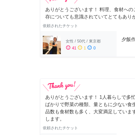
ありがとうございます！ 料理、食材への
存についても意識されていてとてもあり
依頼されたチケット
夕飯
女性
/
50代
/
東京都
sentiment_satisfied
sentiment_neutral
sentiment_dissatisfied
41
1
0
ありがとうございます！ 1人暮らしで多忙
ばかりで野菜の種類、量ともに少ない食
品数も食材数も多く、大変満足していま
します。
依頼されたチケット