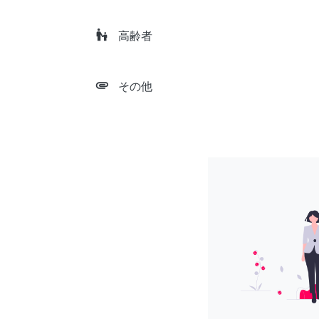
escalator_warning
高齢者
attachment
その他