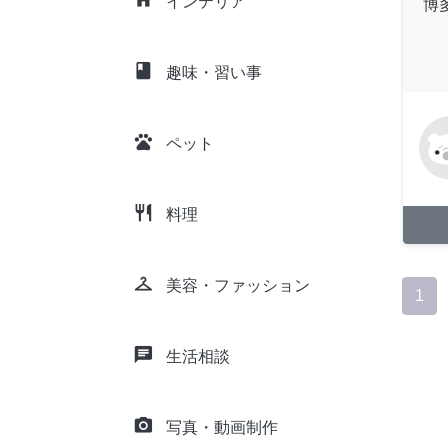
インテリア
博
class
趣味・習い事
pets
ペット
restaurant
料理
checkroom
美容・ファッション
1
chat
生活相談
camera_alt
写真・動画制作