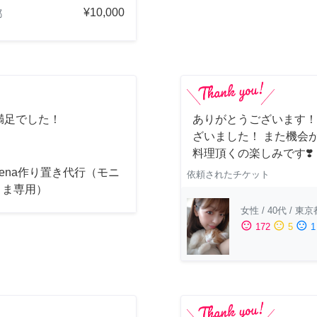
¥10,000
都
満足でした！
ありがとうございます！
ざいました！ また機会
料理頂くの楽しみです❣️
acena作り置き代行（モニ
依頼されたチケット
さま専用）
女性
/
40代
/
東京
sentiment_satisfied
sentiment_neutral
sentiment_dissatisfied
172
5
1