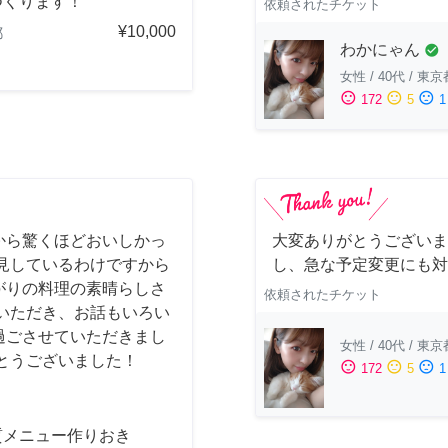
つくります！
依頼されたチケット
¥10,000
都
わかにゃん
check_circle
女性
/
40代
/
東京
sentiment_satisfied
sentiment_neutral
sentiment_dissatisfied
172
5
1
から驚くほどおいしかっ
大変ありがとうございま
見しているわけですから
し、急な予定変更にも対
がりの料理の素晴らしさ
依頼されたチケット
いただき、お話もいろい
過ごさせていただきまし
女性
/
40代
/
東京
とうございました！
sentiment_satisfied
sentiment_neutral
sentiment_dissatisfied
172
5
1
質メニュー作りおき