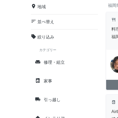
福岡
place
地域
restaurant
sort
並べ替え
料
local_offer
福
絞り込み
カテゴリー
weekend
修理・組立
local_laundry_service
家事
local_shipping
引っ越し
local_laundry_service
A
home