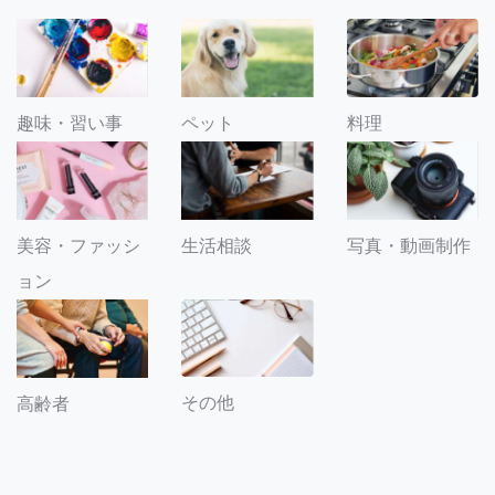
趣味・習い事
ペット
料理
美容・ファッシ
生活相談
写真・動画制作
ョン
その他
高齢者