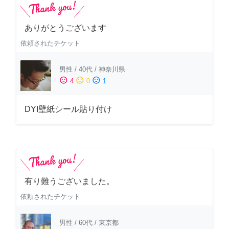
ありがとうございます
依頼されたチケット
男性
/
40代
/
神奈川県
sentiment_satisfied
sentiment_neutral
sentiment_dissatisfied
4
0
1
DYI壁紙シール貼り付け
有り難うございました。
依頼されたチケット
男性
/
60代
/
東京都