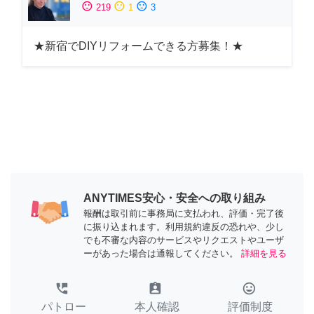
sentiment_satisfied
sentiment_neutral
sentiment_dissatisfied
219
1
3
★新宿でDIYリフォームできる方募集！★
ANYTIMES安心・安全への取り組み
報酬は取引前に事務局に支払われ、評価・完了後
に振り込まれます。利用規約違反の恐れや、少し
でも不審な内容のサービスやリクエストやユーザ
ーがあった場合は通報してください。
詳細を見る
perm_phone_msg
assignment_ind
tag_faces
パトロー
本人確認
評価制度