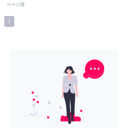
ページ目
1