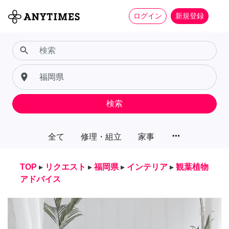
ログイン
新規登録
search
place
検索
more_horiz
全て
修理・組立
家事
TOP
▸
リクエスト
▸
福岡県
▸
インテリア
▸
観葉植物
アドバイス