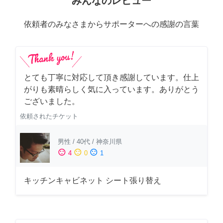
みんなのレビュー
依頼者のみなさまからサポーターへの感謝の言葉
とても丁寧に対応して頂き感謝しています。仕上
がりも素晴らしく気に入っています。ありがとう
ございました。
依頼されたチケット
男性
/
40代
/
神奈川県
sentiment_satisfied
sentiment_neutral
sentiment_dissatisfied
4
0
1
キッチンキャビネット シート張り替え