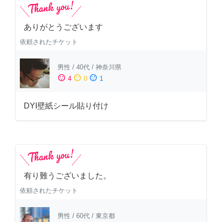
ありがとうございます
依頼されたチケット
男性
/
40代
/
神奈川県
sentiment_satisfied
sentiment_neutral
sentiment_dissatisfied
4
0
1
DYI壁紙シール貼り付け
有り難うございました。
依頼されたチケット
男性
/
60代
/
東京都