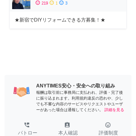
sentiment_satisfied
sentiment_neutral
sentiment_dissatisfied
219
1
3
★新宿でDIYリフォームできる方募集！★
ANYTIMES安心・安全への取り組み
報酬は取引前に事務局に支払われ、評価・完了後
に振り込まれます。利用規約違反の恐れや、少し
でも不審な内容のサービスやリクエストやユーザ
ーがあった場合は通報してください。
詳細を見る
perm_phone_msg
assignment_ind
tag_faces
パトロー
本人確認
評価制度