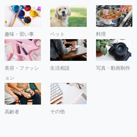
趣味・習い事
ペット
料理
美容・ファッシ
生活相談
写真・動画制作
ョン
その他
高齢者