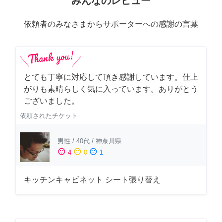
みんなのレビュー
依頼者のみなさまからサポーターへの感謝の言葉
とても丁寧に対応して頂き感謝しています。仕上
がりも素晴らしく気に入っています。ありがとう
ございました。
依頼されたチケット
男性
/
40代
/
神奈川県
sentiment_satisfied
sentiment_neutral
sentiment_dissatisfied
4
0
1
キッチンキャビネット シート張り替え