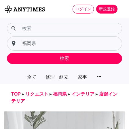
ログイン
新規登録
search
place
検索
more_horiz
全て
修理・組立
家事
TOP
▸
リクエスト
▸
福岡県
▸
インテリア
▸
店舗イン
テリア