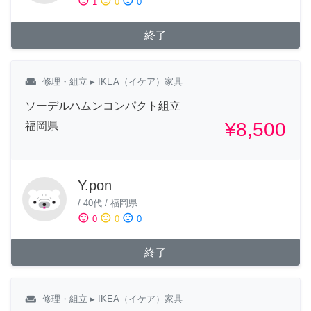
sentiment_satisfied
sentiment_neutral
sentiment_dissatisfied
1
0
0
終了
weekend
修理・組立
▸ IKEA（イケア）家具
ソーデルハムンコンパクト組立
¥8,500
福岡県
Y.pon
/
40代
/
福岡県
sentiment_satisfied
sentiment_neutral
sentiment_dissatisfied
0
0
0
終了
weekend
修理・組立
▸ IKEA（イケア）家具