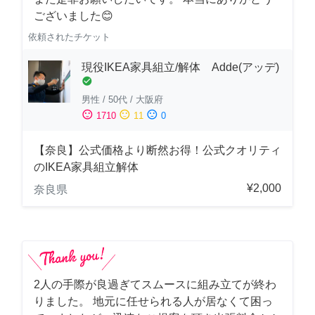
ございました😊
依頼されたチケット
現役IKEA家具組立/解体 Adde(アッデ)
check_circle
男性
/
50代
/
大阪府
sentiment_satisfied
sentiment_neutral
sentiment_dissatisfied
1710
11
0
【奈良】公式価格より断然お得！公式クオリティ
のIKEA家具組立解体
¥2,000
奈良県
2人の手際が良過ぎてスムースに組み立てが終わ
りました。 地元に任せられる人が居なくて困っ