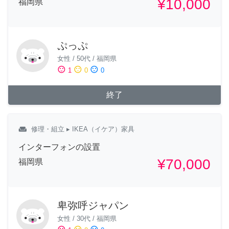
¥10,000
福岡県
ぷっぷ
女性
/
50代
/
福岡県
sentiment_satisfied
sentiment_neutral
sentiment_dissatisfied
1
0
0
終了
weekend
修理・組立
▸ IKEA（イケア）家具
インターフォンの設置
¥70,000
福岡県
卑弥呼ジャパン
女性
/
30代
/
福岡県