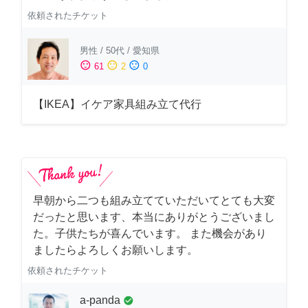
依頼されたチケット
男性
/
50代
/
愛知県
sentiment_satisfied
sentiment_neutral
sentiment_dissatisfied
61
2
0
【IKEA】イケア家具組み立て代行
早朝から二つも組み立てていただいてとても大変
だったと思います、本当にありがとうございまし
た。子供たちが喜んでいます。 また機会があり
ましたらよろしくお願いします。
依頼されたチケット
a-panda
check_circle