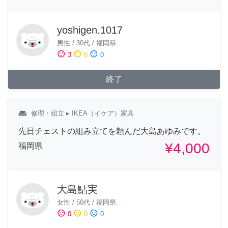
yoshigen.1017
男性
/
30代
/
福岡県
sentiment_satisfied
sentiment_neutral
sentiment_dissatisfied
3
0
0
終了
weekend
修理・組立
▸ IKEA（イケア）家具
先日チェストの組み立てを頼んだ大島あゆみです。
¥4,000
福岡県
大島鮎実
女性
/
50代
/
福岡県
sentiment_satisfied
sentiment_neutral
sentiment_dissatisfied
0
0
0