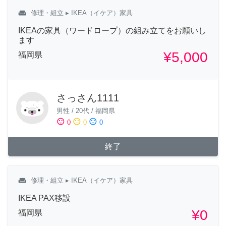
weekend
修理・組立
▸ IKEA（イケア）家具
IKEAの家具（ワードロープ）の組み立てをお願いし
ます
¥5,000
福岡県
さっさん1111
男性
/
20代
/
福岡県
sentiment_satisfied
sentiment_neutral
sentiment_dissatisfied
0
0
0
終了
weekend
修理・組立
▸ IKEA（イケア）家具
IKEA PAX移設
¥0
福岡県