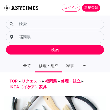
ログイン
新規登録
search
place
検索
more_horiz
全て
修理・組立
家事
TOP
▸
リクエスト
▸
福岡県
▸
修理・組立
▸
IKEA（イケア）家具