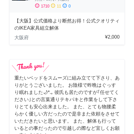
sentiment_satisfied
sentiment_neutral
sentiment_dissatisfied
1710
11
0
【大阪】公式価格より断然お得！公式クオリティ
のIKEA家具組立解体
¥2,000
大阪府
重たいベッドをスムーズに組み立てて下さり、あ
りがとうございました。 お陰様で昨晩はぐっす
り眠れました🌙*.｡ 彼氏も居たのですが｢任せてく
ださい｣との言葉通りテキパキと作業をして下さ
りとても安心出来ました。 また、とても物腰柔
らかく優しい方だったので是非また依頼をさせて
いただきたいと思います。 また、解体も行って
いるとの事だったので引越しの際など宜しくお願