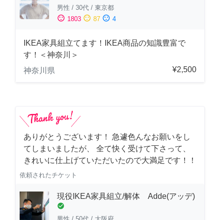
男性
/
30代
/
東京都
sentiment_satisfied
sentiment_neutral
sentiment_dissatisfied
1803
87
4
IKEA家具組立てます！IKEA商品の知識豊富で
す！＜神奈川＞
¥2,500
神奈川県
ありがとうございます！ 急遽色んなお願いをし
てしまいましたが、 全て快く受けて下さって、
きれいに仕上げていただいたので大満足です！！
依頼されたチケット
現役IKEA家具組立/解体 Adde(アッデ)
check_circle
男性
/
50代
/
大阪府