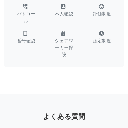
perm_phone_msg
assignment_ind
tag_faces
パトロー
本人確認
評価制度
ル
smartphone
lock
stars
番号確認
シェアワ
認定制度
ーカー保
険
よくある質問