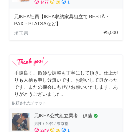
sentiment_satisfied
sentiment_neutral
sentiment_dissatisfied
1477
28
1
元IKEA社員【IKEA収納家具組立て BESTÅ・
PAX・PLATSAなど】
¥5,000
埼玉県
手際良く、微妙な調整も丁寧にして頂き。仕上が
りも人柄も申し分無いです。お願いして良かった
です。またの機会にもぜひお願いいたします。あ
りがとうございました。
依頼されたチケット
元IKEA公式組立業者 伊藤
check_circle
男性
/
40代
/
東京都
sentiment_satisfied
sentiment_neutral
sentiment_dissatisfied
2249
26
1