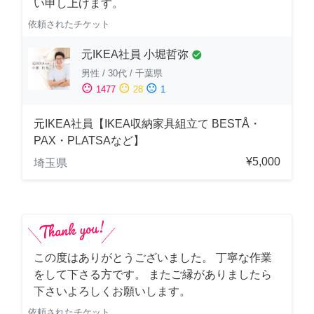
い申し上げます。
依頼されたチケット
元IKEA社員 小堀哲弥
check_circle
男性
/
30代
/
千葉県
sentiment_satisfied
sentiment_neutral
sentiment_dissatisfied
1477
28
1
元IKEA社員【IKEA収納家具組立て BESTÅ・
PAX・PLATSAなど】
¥5,000
埼玉県
この度はありがとうございました。 丁寧な作業
をして下さる方です。 またご縁がありましたら
下さいよろしくお願いします。
依頼されたチケット