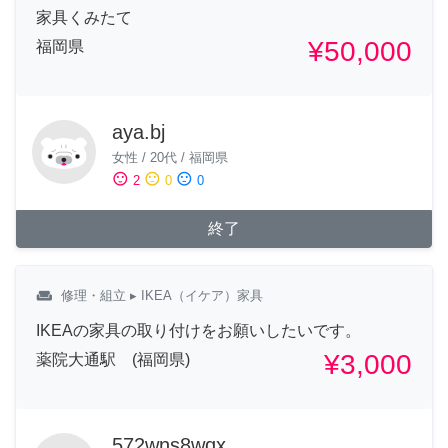
家具くみたて
¥50,000
福岡県
aya.bj
女性
/
20代
/
福岡県
sentiment_satisfied
sentiment_neutral
sentiment_dissatisfied
2
0
0
終了
weekend
修理・組立
▸ IKEA（イケア）家具
IKEAの家具の取り付けをお願いしたいです。
¥3,000
薬院大通駅 (福岡県)
572wns8wqx