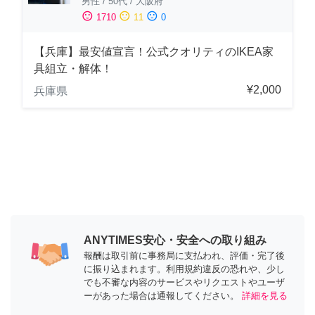
男性
/
50代
/
大阪府
sentiment_satisfied
sentiment_neutral
sentiment_dissatisfied
1710
11
0
【兵庫】最安値宣言！公式クオリティのIKEA家
具組立・解体！
¥2,000
兵庫県
ANYTIMES安心・安全への取り組み
報酬は取引前に事務局に支払われ、評価・完了後
に振り込まれます。利用規約違反の恐れや、少し
でも不審な内容のサービスやリクエストやユーザ
ーがあった場合は通報してください。
詳細を見る