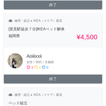
終了
weekend
修理・組立
▸ IKEA（イケア）家具
[室見駅徒歩７分]IKEAベッド解体
¥4,500
福岡県
Aoiiixxii
女性
/
30代
/
京都府
sentiment_satisfied
sentiment_neutral
sentiment_dissatisfied
2
0
0
終了
weekend
修理・組立
▸ IKEA（イケア）家具
ベッド組立