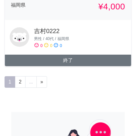
¥4,000
福岡県
吉村0222
男性
/
40代
/
福岡県
sentiment_satisfied
sentiment_neutral
sentiment_dissatisfied
0
0
0
終了
1
2
...
»