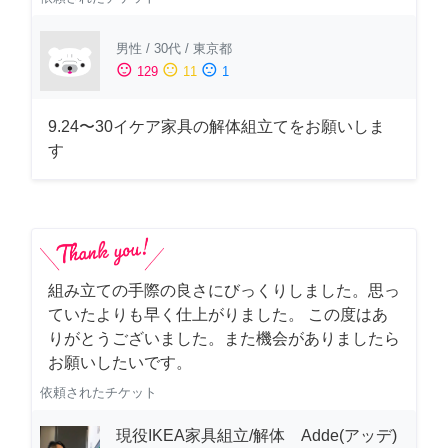
男性
/
30代
/
東京都
sentiment_satisfied
sentiment_neutral
sentiment_dissatisfied
129
11
1
9.24〜30イケア家具の解体組立てをお願いしま
す
組み立ての手際の良さにびっくりしました。思っ
ていたよりも早く仕上がりました。 この度はあ
りがとうございました。また機会がありましたら
お願いしたいです。
依頼されたチケット
現役IKEA家具組立/解体 Adde(アッデ)