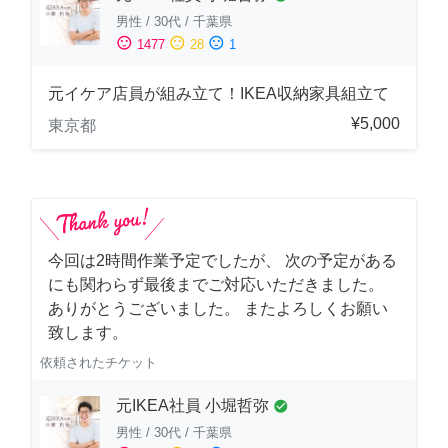
男性
/
30代
/
千葉県
sentiment_satisfied
sentiment_neutral
sentiment_dissatisfied
1477
28
1
元イケア店員が組み立て！IKEA収納家具組立て
¥5,000
東京都
今回は2時間作業予定でしたが、 次の予定がある
にも関わらず最後までご対応いただきました。
ありがとうございました。 またよろしくお願い
致します。
依頼されたチケット
元IKEA社員 小堀哲弥
check_circle
男性
/
30代
/
千葉県