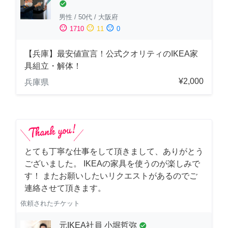
check_circle
男性
/
50代
/
大阪府
sentiment_satisfied
sentiment_neutral
sentiment_dissatisfied
1710
11
0
【兵庫】最安値宣言！公式クオリティのIKEA家
具組立・解体！
¥2,000
兵庫県
とても丁寧な仕事をして頂きまして、ありがとう
ございました。 IKEAの家具を使うのが楽しみで
す！ またお願いしたいリクエストがあるのでご
連絡させて頂きます。
依頼されたチケット
元IKEA社員 小堀哲弥
check_circle