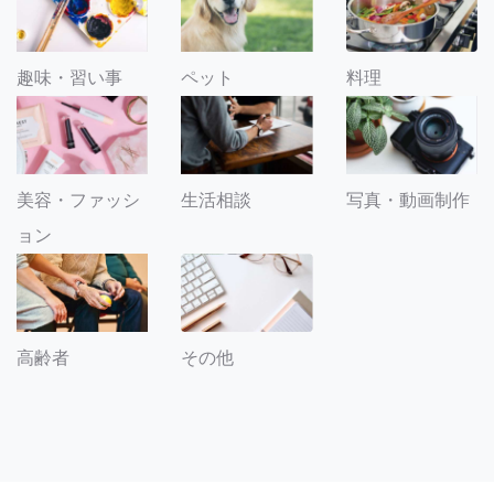
趣味・習い事
ペット
料理
美容・ファッシ
生活相談
写真・動画制作
ョン
その他
高齢者