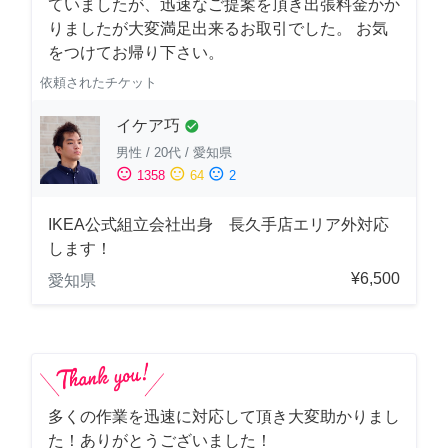
ていましたが、迅速なご提案を頂き出張料金かか
りましたが大変満足出来るお取引でした。 お気
をつけてお帰り下さい。
依頼されたチケット
イケア巧
check_circle
男性
/
20代
/
愛知県
sentiment_satisfied
sentiment_neutral
sentiment_dissatisfied
1358
64
2
IKEA公式組立会社出身 長久手店エリア外対応
します！
¥6,500
愛知県
多くの作業を迅速に対応して頂き大変助かりまし
た！ありがとうございました！