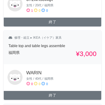
女性
/
20代
/
福岡県
sentiment_satisfied
sentiment_neutral
sentiment_dissatisfied
1
0
0
終了
weekend
修理・組立
▸ IKEA（イケア）家具
Table top and table legs assemble
¥3,000
福岡県
WARIN
女性
/
40代
/
福岡県
sentiment_satisfied
sentiment_neutral
sentiment_dissatisfied
0
0
0
終了