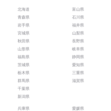
北海道
富山県
青森県
石川県
岩手県
福井県
宮城県
山梨県
秋田県
長野県
山形県
岐阜県
福島県
静岡県
茨城県
愛知県
栃木県
三重県
群馬県
滋賀県
千葉県
新潟県
兵庫県
愛媛県