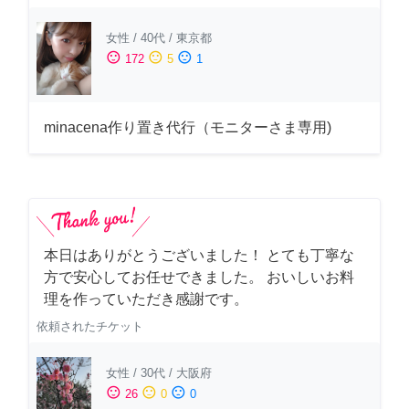
女性
/
40代
/
東京都
sentiment_satisfied
sentiment_neutral
sentiment_dissatisfied
172
5
1
minacena作り置き代行（モニターさま専用)
本日はありがとうございました！ とても丁寧な
方で安心してお任せできました。 おいしいお料
理を作っていただき感謝です。
依頼されたチケット
女性
/
30代
/
大阪府
sentiment_satisfied
sentiment_neutral
sentiment_dissatisfied
26
0
0