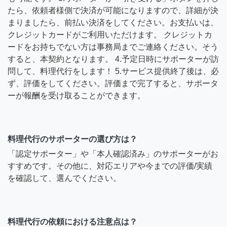
たら、依頼者様側で決済が可能になりますので、詳細が決
まりましたら、前払い決済をしてください。お支払いは、
クレジットカードがご利用いただけます。 クレジットカ
ードをお持ちでない方は事務局までご連絡ください。そう
すると、本契約となります。 4.予定日時にサポーターが訪
問して、料理代行をします！ 5.サービス提供終了後は、必
ず、評価をしてください。評価まで完了すると、サポータ
ーが報酬を受け取ることができます。
料理代行のサポーターの選び方は？
「認定サポーター」や「本人確認済み」のサポーターがお
すすめです。その他に、対応エリアや今までの評価/実績
を確認して、選んでください。
料理代行の依頼における注意点は？