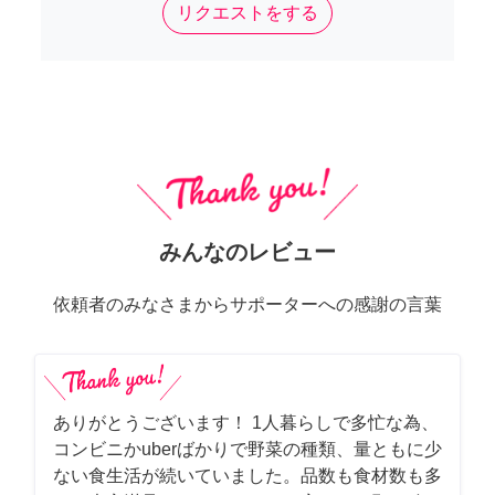
リクエストをする
みんなのレビュー
依頼者のみなさまからサポーターへの感謝の言葉
ありがとうございます！ 1人暮らしで多忙な為、
コンビニかuberばかりで野菜の種類、量ともに少
ない食生活が続いていました。品数も食材数も多