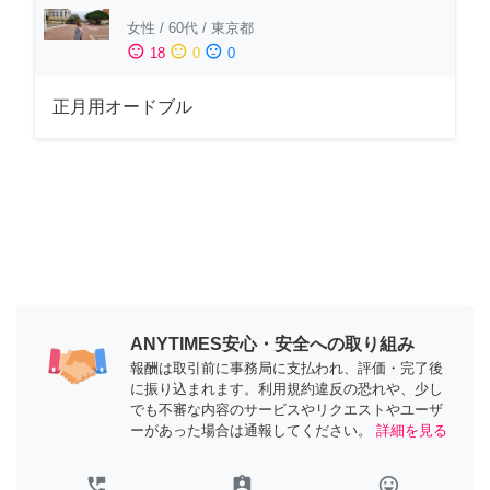
女性
/
60代
/
東京都
sentiment_satisfied
sentiment_neutral
sentiment_dissatisfied
18
0
0
正月用オードブル
ANYTIMES安心・安全への取り組み
報酬は取引前に事務局に支払われ、評価・完了後
に振り込まれます。利用規約違反の恐れや、少し
でも不審な内容のサービスやリクエストやユーザ
ーがあった場合は通報してください。
詳細を見る
perm_phone_msg
assignment_ind
tag_faces