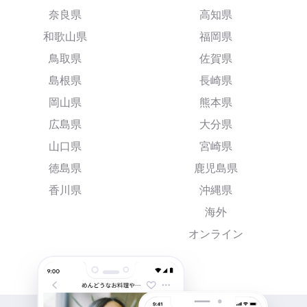
奈良県
高知県
和歌山県
福岡県
鳥取県
佐賀県
島根県
長崎県
岡山県
熊本県
広島県
大分県
山口県
宮崎県
徳島県
鹿児島県
香川県
沖縄県
海外
オンライン