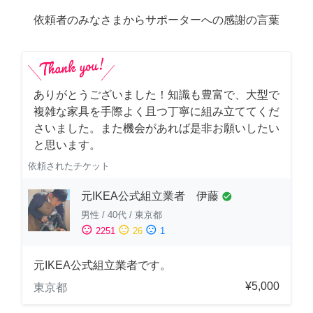
依頼者のみなさまからサポーターへの感謝の言葉
ありがとうございました！知識も豊富で、大型で
複雑な家具を手際よく且つ丁寧に組み立ててくだ
さいました。また機会があれば是非お願いしたい
と思います。
依頼されたチケット
元IKEA公式組立業者 伊藤
check_circle
男性
/
40代
/
東京都
sentiment_satisfied
sentiment_neutral
sentiment_dissatisfied
2251
26
1
元IKEA公式組立業者です。
¥5,000
東京都