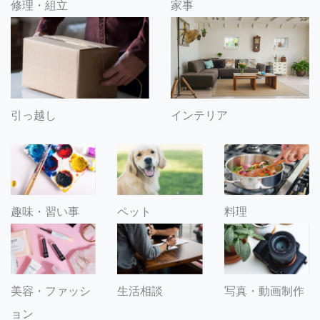
修理・組立
家事
引っ越し
インテリア
趣味・習い事
ペット
料理
美容・ファッシ
生活相談
写真・動画制作
ョン