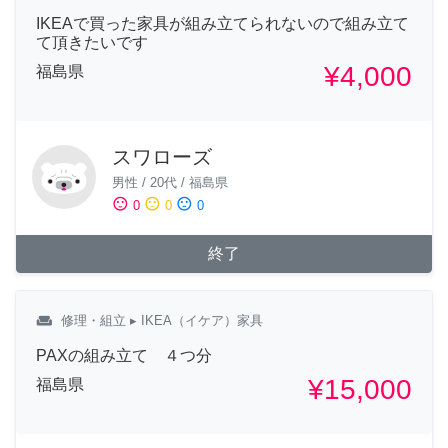
IKEAで買った家具が組み立てられないので組み立て
て頂きたいです
¥4,000
福島県
スワローズ
男性
/
20代
/
福島県
sentiment_satisfied
sentiment_neutral
sentiment_dissatisfied
0
0
0
終了
weekend
修理・組立
▸ IKEA（イケア）家具
PAXの組み立て ４つ分
¥15,000
福島県