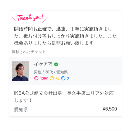
開始時間も正確で、迅速、丁寧に実施頂きまし
た。後片付け等もしっかり実施頂きました。また
機会ありましたら是非お願い致します。
依頼されたチケット
イケア巧
check_circle
男性
/
20代
/
愛知県
sentiment_satisfied
sentiment_neutral
sentiment_dissatisfied
1359
64
2
IKEA公式組立会社出身 長久手店エリア外対応
します！
¥6,500
愛知県