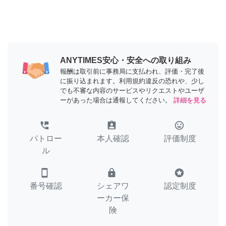
ANYTIMES安心・安全への取り組み
報酬は取引前に事務局に支払われ、評価・完了後
に振り込まれます。利用規約違反の恐れや、少し
でも不審な内容のサービスやリクエストやユーザ
ーがあった場合は通報してください。
詳細を見る
perm_phone_msg
assignment_ind
tag_faces
パトロー
本人確認
評価制度
ル
smartphone
lock
stars
番号確認
シェアワ
認定制度
ーカー保
険