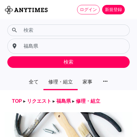
ログイン
新規登録
search
place
検索
more_horiz
全て
修理・組立
家事
TOP
▸
リクエスト
▸
福島県
▸
修理・組立