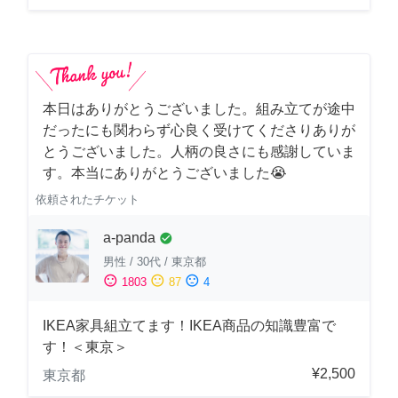
本日はありがとうございました。組み立てが途中
だったにも関わらず心良く受けてくださりありが
とうございました。人柄の良さにも感謝していま
す。本当にありがとうございました😭
依頼されたチケット
a-panda
check_circle
男性
/
30代
/
東京都
sentiment_satisfied
sentiment_neutral
sentiment_dissatisfied
1803
87
4
IKEA家具組立てます！IKEA商品の知識豊富で
す！＜東京＞
¥2,500
東京都