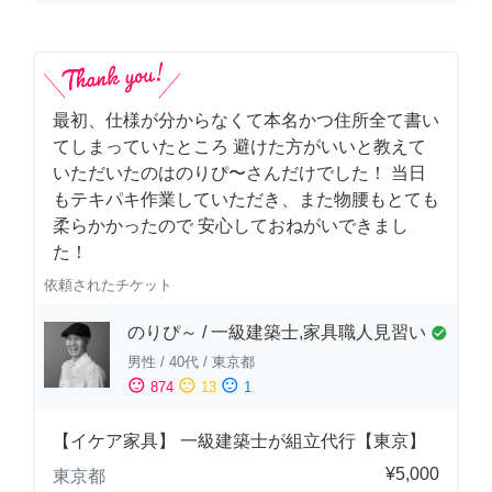
最初、仕様が分からなくて本名かつ住所全て書い
てしまっていたところ 避けた方がいいと教えて
いただいたのはのりぴ〜さんだけでした！ 当日
もテキパキ作業していただき、また物腰もとても
柔らかかったので 安心しておねがいできまし
た！
依頼されたチケット
のりぴ～ / 一級建築士,家具職人見習い
check_circle
男性
/
40代
/
東京都
sentiment_satisfied
sentiment_neutral
sentiment_dissatisfied
874
13
1
【イケア家具】 一級建築士が組立代行【東京】
¥5,000
東京都