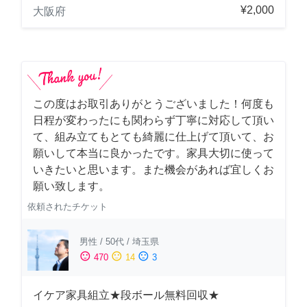
¥2,000
大阪府
この度はお取引ありがとうございました！何度も
日程が変わったにも関わらず丁寧に対応して頂い
て、組み立てもとても綺麗に仕上げて頂いて、お
願いして本当に良かったです。家具大切に使って
いきたいと思います。また機会があれば宜しくお
願い致します。
依頼されたチケット
男性
/
50代
/
埼玉県
sentiment_satisfied
sentiment_neutral
sentiment_dissatisfied
470
14
3
イケア家具組立★段ボール無料回収★