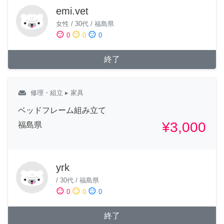
emi.vet
女性
/
30代
/
福島県
sentiment_satisfied
sentiment_neutral
sentiment_dissatisfied
0
0
0
終了
weekend
修理・組立
▸ 家具
ベッドフレーム組み立て
¥3,000
福島県
yrk
/
30代
/
福島県
sentiment_satisfied
sentiment_neutral
sentiment_dissatisfied
0
0
0
終了