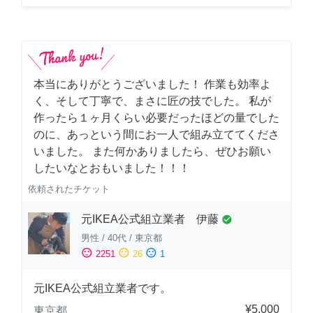
本当にありがとうございました！ 作業も効率よ
く、そして丁寧で、まさに匠の技でした。 私が
作ったら１ヶ月くらい必要だったほどの量でした
のに、あっという間にお一人で組み立ててくださ
いました。 また何かありましたら、ぜひお願い
したいなとおもいました！！！
依頼されたチケット
元IKEA公式組立業者 伊藤
check_circle
男性
/
40代
/
東京都
sentiment_satisfied
sentiment_neutral
sentiment_dissatisfied
2251
26
1
元IKEA公式組立業者です。
¥5,000
東京都