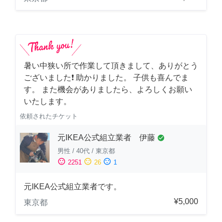
暑い中狭い所で作業して頂きまして、ありがとう
ございました❗️ 助かりました。 子供も喜んでま
す。 また機会がありましたら、よろしくお願い
いたします。
依頼されたチケット
元IKEA公式組立業者 伊藤
check_circle
男性
/
40代
/
東京都
sentiment_satisfied
sentiment_neutral
sentiment_dissatisfied
2251
26
1
元IKEA公式組立業者です。
¥5,000
東京都