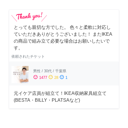
とっても親切な方でした。 色々と柔軟に対応し
ていただきありがとうございました！ またIKEA
の商品で組み立て必要な場合はお願いしたいで
す。
依頼されたチケット
男性
/
30代
/
千葉県
sentiment_satisfied
sentiment_neutral
sentiment_dissatisfied
1477
28
1
元イケア店員が組立て！IKEA収納家具組立て
(BESTA・BILLY・PLATSAなど)