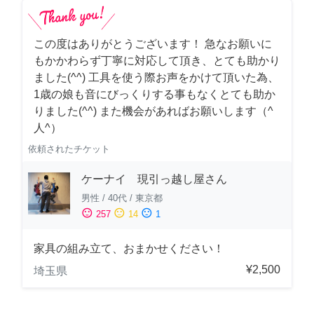
この度はありがとうございます！ 急なお願いに
もかかわらず丁寧に対応して頂き、とても助かり
ました(^^) 工具を使う際お声をかけて頂いた為、
1歳の娘も音にびっくりする事もなくとても助か
りました(^^) また機会があればお願いします（^
人^）
依頼されたチケット
ケーナイ 現引っ越し屋さん
男性
/
40代
/
東京都
sentiment_satisfied
sentiment_neutral
sentiment_dissatisfied
257
14
1
家具の組み立て、おまかせください！
¥2,500
埼玉県