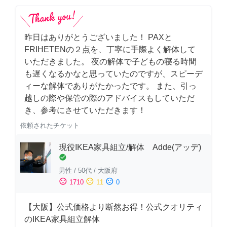
昨日はありがとうございました！ PAXと
FRIHETENの２点を、丁寧に手際よく解体して
いただきました。 夜の解体で子どもの寝る時間
も遅くなるかなと思っていたのですが、スピーデ
ィーな解体でありがたかったです。 また、引っ
越しの際や保管の際のアドバイスもしていただ
き、参考にさせていただきます！
依頼されたチケット
現役IKEA家具組立/解体 Adde(アッデ)
check_circle
男性
/
50代
/
大阪府
sentiment_satisfied
sentiment_neutral
sentiment_dissatisfied
1710
11
0
【大阪】公式価格より断然お得！公式クオリティ
のIKEA家具組立解体