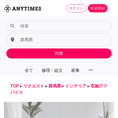
ログイン
新規登録
search
place
検索
more_horiz
全て
修理・組立
家事
TOP
▸
リクエスト
▸
群馬県
▸
インテリア
▸
収納アド
バイス