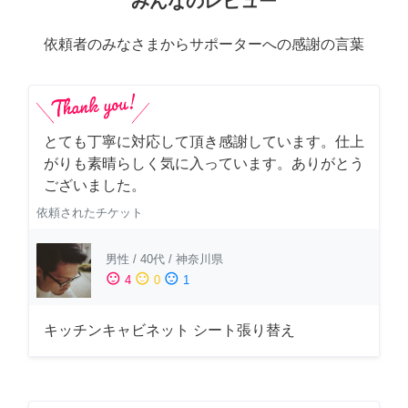
みんなのレビュー
依頼者のみなさまからサポーターへの感謝の言葉
とても丁寧に対応して頂き感謝しています。仕上
がりも素晴らしく気に入っています。ありがとう
ございました。
依頼されたチケット
男性
/
40代
/
神奈川県
sentiment_satisfied
sentiment_neutral
sentiment_dissatisfied
4
0
1
キッチンキャビネット シート張り替え