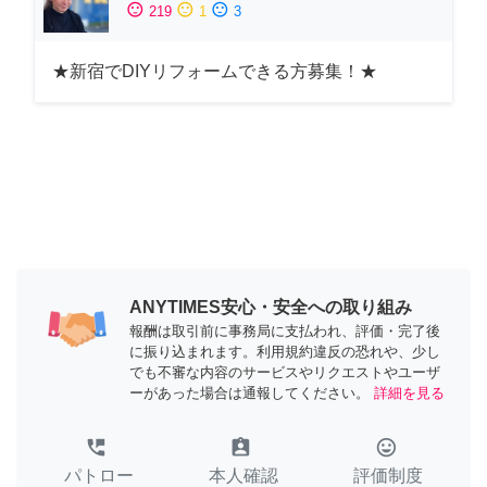
sentiment_satisfied
sentiment_neutral
sentiment_dissatisfied
219
1
3
★新宿でDIYリフォームできる方募集！★
ANYTIMES安心・安全への取り組み
報酬は取引前に事務局に支払われ、評価・完了後
に振り込まれます。利用規約違反の恐れや、少し
でも不審な内容のサービスやリクエストやユーザ
ーがあった場合は通報してください。
詳細を見る
perm_phone_msg
assignment_ind
tag_faces
パトロー
本人確認
評価制度