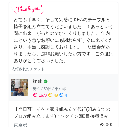
とても手早く、そして完璧にIKEAのテーブルと
椅子を組み立ててくださいました！！あっという
間に出来上がったのでびっくりしました。 年内
にという急なお願いにも関わらずすぐに来てくだ
さり、本当に感謝しております。 また機会があ
りましたら、是非お願いしたい方です！この度は
ありがとうございました。
依頼されたチケット
knsk
check_circle
男性
/
50代
/
東京都
sentiment_satisfied
sentiment_neutral
sentiment_dissatisfied
1670
49
4
【当日可】イケア家具組み立て代行(組み立ての
プロが組み立てます)＊ワクチン3回目接種済み
¥3,000
東京都