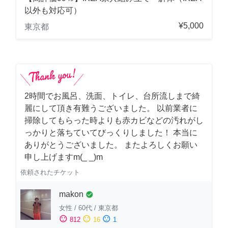
以外も対応可）
¥5,000
東京都
2時間でお風呂、洗面、トイレ、台所流しまで綺
麗にして頂き有難うございました。 以前業者に
掃除してもらった時よりも赤カビなどの汚れがし
っかりと落ちていてびっくりしました！ 本当に
ありがとうございました。 またよろしくお願い
申し上げますm(_ _)m
依頼されたチケット
makon
check_circle
女性
/
60代
/
東京都
sentiment_satisfied
sentiment_neutral
sentiment_dissatisfied
812
16
1