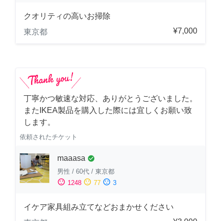
クオリティの高いお掃除
¥7,000
東京都
丁寧かつ敏速な対応、ありがとうございました。
またIKEA製品を購入した際には宜しくお願い致
します。
依頼されたチケット
maaasa
check_circle
男性
/
60代
/
東京都
sentiment_satisfied
sentiment_neutral
sentiment_dissatisfied
1248
77
3
イケア家具組み立てなどおまかせください