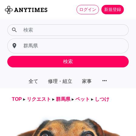
ログイン
新規登録
search
place
検索
more_horiz
全て
修理・組立
家事
TOP
▸
リクエスト
▸
群馬県
▸
ペット
▸
しつけ