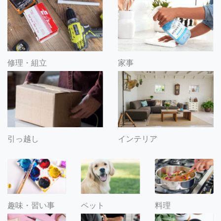
修理・組立
家事
引っ越し
インテリア
趣味・習い事
ペット
料理