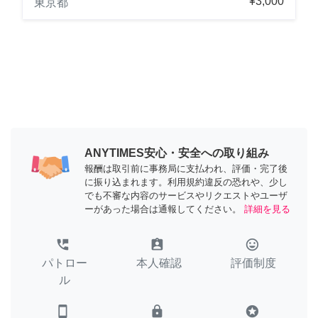
¥3,000
東京都
ANYTIMES安心・安全への取り組み
報酬は取引前に事務局に支払われ、評価・完了後
に振り込まれます。利用規約違反の恐れや、少し
でも不審な内容のサービスやリクエストやユーザ
ーがあった場合は通報してください。
詳細を見る
perm_phone_msg
assignment_ind
tag_faces
パトロー
本人確認
評価制度
ル
smartphone
lock
stars