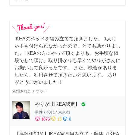
IKEAのベッドを組み立てて頂きました。 1人じ
ゃ手も付けられなかったので、とても助かりまし
た。 IKEAの方にやって頂くよりも、お手頃な値
段でして頂け、取り掛かりも早くてやりがさんに
お願いして良かったです。 また、機会がありま
したら、利用させて頂きたいと思います。 あり
がとうございました！
依頼されたチケット
やりが【IKEA認定】
check_circle
男性
/
40代
/
東京都
sentiment_satisfied
sentiment_neutral
sentiment_dissatisfied
1876
13
0
【高評価99％】IKEA家具組み立て・解体（IKEA