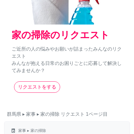
家の掃除のリクエスト
ご近所の人の悩みやお願いが詰まったみんなのリク
エスト
みんなが抱える日常のお困りごとに応募して解決し
てみませんか？
リクエストをする
群馬県
▸ 家事
▸ 家の掃除
リクエスト
1ページ目
local_laundry_service
家事
▸ 家の掃除