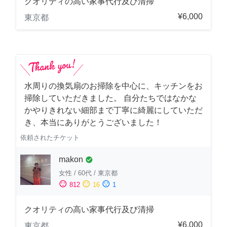
クオリティの高い家事代行及び清掃
¥6,000
東京都
水周りの換気扇のお掃除を中心に、キッチンをお
掃除していただきました。 自分たちではなかな
かやりきれない細部まで丁寧に綺麗にしていただ
き、本当にありがとうございました！
依頼されたチケット
makon
check_circle
女性
/
60代
/
東京都
sentiment_satisfied
sentiment_neutral
sentiment_dissatisfied
812
16
1
クオリティの高い家事代行及び清掃
¥6,000
東京都