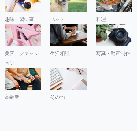
趣味・習い事
ペット
料理
美容・ファッシ
生活相談
写真・動画制作
ョン
その他
高齢者