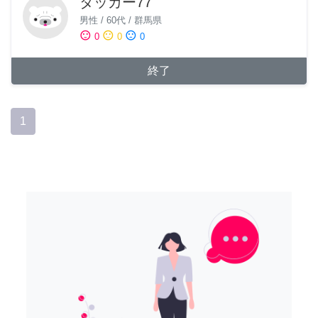
タッカー77
男性
/
60代
/
群馬県
sentiment_satisfied
sentiment_neutral
sentiment_dissatisfied
0
0
0
終了
1