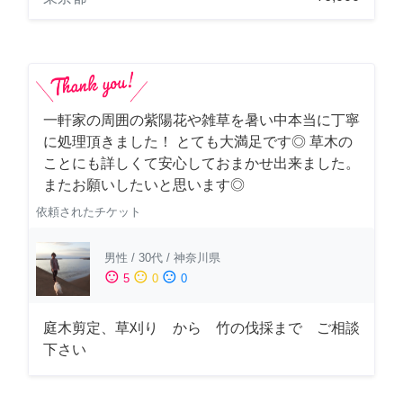
一軒家の周囲の紫陽花や雑草を暑い中本当に丁寧
に処理頂きました！ とても大満足です◎ 草木の
ことにも詳しくて安心しておまかせ出来ました。
またお願いしたいと思います◎
依頼されたチケット
男性
/
30代
/
神奈川県
sentiment_satisfied
sentiment_neutral
sentiment_dissatisfied
5
0
0
庭木剪定、草刈り から 竹の伐採まで ご相談
下さい