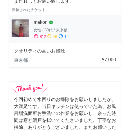
また宜しくお願い致します。
依頼されたチケット
makon
check_circle
女性
/
60代
/
東京都
sentiment_satisfied
sentiment_neutral
sentiment_dissatisfied
812
16
1
クオリティの高いお掃除
¥7,000
東京都
今回初めて水回りのお掃除をお願いしましたが、
大満足です。当日キッチンは使っていた為、お風
呂場洗面所お手洗いの作業をお願いし、余った時
間は窓と網戸を拭いてくださいました。丁寧なお
掃除、ありがとうございました。またお願いした