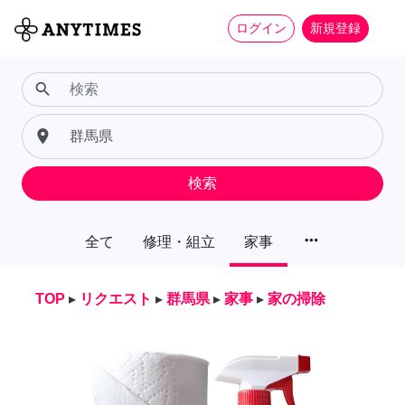
ログイン
新規登録
search
place
検索
more_horiz
全て
修理・組立
家事
TOP
▸
リクエスト
▸
群馬県
▸
家事
▸
家の掃除