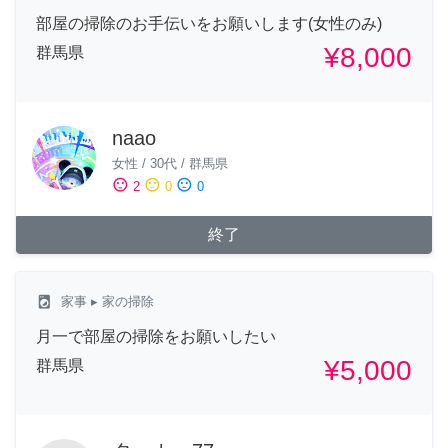
部屋の掃除のお手伝いをお願いします(女性のみ)
¥8,000
群馬県
naao
女性
/
30代
/
群馬県
sentiment_satisfied
sentiment_neutral
sentiment_dissatisfied
2
0
0
終了
local_laundry_service
家事
▸ 家の掃除
月一で部屋の掃除をお願いしたい
¥5,000
群馬県