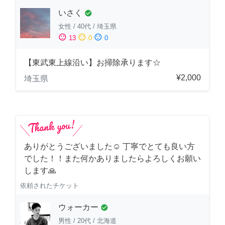
いさく
check_circle
女性
/
40代
/
埼玉県
sentiment_satisfied
sentiment_neutral
sentiment_dissatisfied
13
0
0
【東武東上線沿い】お掃除承ります☆
¥2,000
埼玉県
ありがとうございました☺️ 丁寧でとても良い方
でした！！また何かありましたらよろしくお願い
します🙏
依頼されたチケット
ウォーカー
check_circle
男性
/
20代
/
北海道