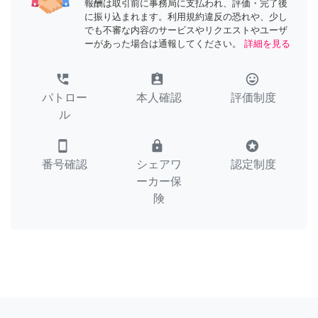
報酬は取引前に事務局に支払われ、評価・完了後
に振り込まれます。利用規約違反の恐れや、少し
でも不審な内容のサービスやリクエストやユーザ
ーがあった場合は通報してください。
詳細を見る
perm_phone_msg
assignment_ind
tag_faces
パトロー
本人確認
評価制度
ル
smartphone
lock
stars
番号確認
シェアワ
認定制度
ーカー保
険