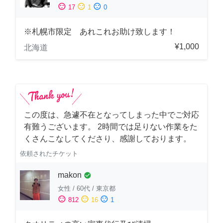
sentiment_satisfied
sentiment_neutral
sentiment_dissatisfied
17
1
0
※札幌市限定 あれこれお助け致します！
¥1,000
北海道
この度は、急遽不在となってしまった中でご対応
有難うございます。 2時間では足りない作業をた
くさんこなしてくださり、感謝しております。
依頼されたチケット
makon
check_circle
女性
/
60代
/
東京都
sentiment_satisfied
sentiment_neutral
sentiment_dissatisfied
812
16
1