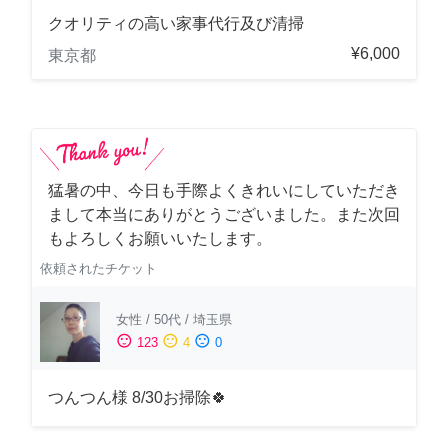
クオリティの高い家事代行及び清掃
¥6,000
東京都
猛暑の中、今日も手際よくきれいにしていただき
まして本当にありがとうございました。また次回
もよろしくお願いいたします。
依頼されたチケット
女性
/
50代
/
埼玉県
sentiment_satisfied
sentiment_neutral
sentiment_dissatisfied
123
4
0
つんつん様 8/30お掃除🍀