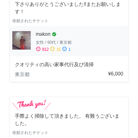
下さりありがとうございました‼️またお願いしま
す！
依頼されたチケット
makon
check_circle
女性
/
60代
/
東京都
sentiment_satisfied
sentiment_neutral
sentiment_dissatisfied
812
16
1
クオリティの高い家事代行及び清掃
¥6,000
東京都
手際よく掃除して頂きました。 有難うございま
した。
依頼されたチケット