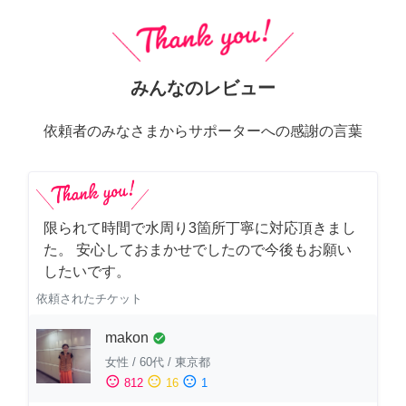
みんなのレビュー
依頼者のみなさまからサポーターへの感謝の言葉
限られて時間で水周り3箇所丁寧に対応頂きまし
た。 安心しておまかせでしたので今後もお願い
したいです。
依頼されたチケット
makon
check_circle
女性
/
60代
/
東京都
sentiment_satisfied
sentiment_neutral
sentiment_dissatisfied
812
16
1