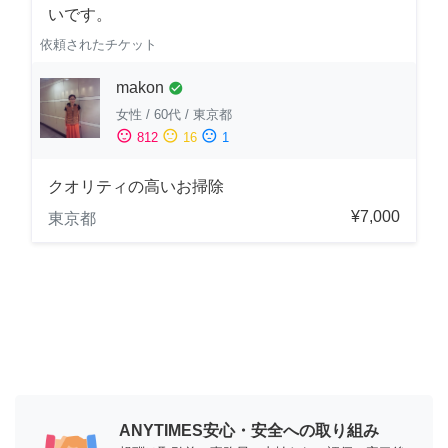
いです。
依頼されたチケット
makon
check_circle
女性
/
60代
/
東京都
sentiment_satisfied
sentiment_neutral
sentiment_dissatisfied
812
16
1
クオリティの高いお掃除
¥7,000
東京都
ANYTIMES安心・安全への取り組み