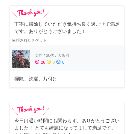
丁寧に掃除していただき気持ち良く過ごせて満足
です。ありがとうございました！
依頼されたチケット
女性
/
30代
/
大阪府
sentiment_satisfied
sentiment_neutral
sentiment_dissatisfied
26
0
0
掃除、洗濯、片付け
今日は遅い時間にも関わらず、ありがとうござい
ました！ とても綺麗になってまして満足です。