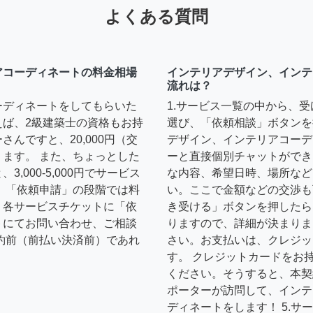
よくある質問
アコーディネートの料金相場
インテリアデザイン、インテ
流れは？
ーディネートをしてもらいた
1.サービス一覧の中から、
えば、2級建築士の資格もお持
選び、「依頼相談」ボタンを
んですと、20,000円（交
デザイン、インテリアコーデ
ます。 また、ちょっとした
ーと直接個別チャットができ
,000-5,000円でサービス
な内容、希望日時、場所など
 「依頼申請」の段階では料
い。ここで金額などの交渉も
、各サービスチケットに「依
き受ける」ボタンを押したら
トにてお問い合わせ、ご相談
りますので、詳細が決まりま
約前（前払い決済前）であれ
さい。お支払いは、クレジッ
す。 クレジットカードをお
ください。そうすると、本契
ポーターが訪問して、インテ
ディネートをします！ 5.