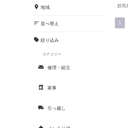
群馬
place
地域
sort
1
並べ替え
local_offer
絞り込み
カテゴリー
weekend
修理・組立
local_laundry_service
家事
local_shipping
引っ越し
home