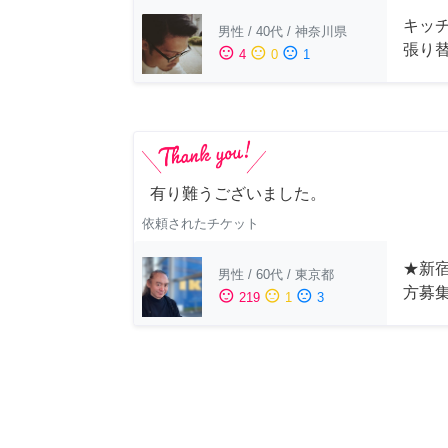
キッ
男性
/
40代
/
神奈川県
張り
sentiment_satisfied
sentiment_neutral
sentiment_dissatisfied
4
0
1
有り難うございました。
依頼されたチケット
★新宿
男性
/
60代
/
東京都
方募
sentiment_satisfied
sentiment_neutral
sentiment_dissatisfied
219
1
3