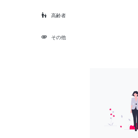
escalator_warning
高齢者
attachment
その他