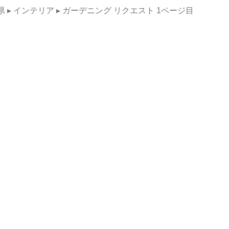
県
▸ インテリア
▸ ガーデニング
リクエスト
1ページ目