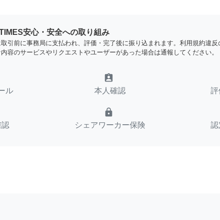
YTIMES安心・安全への取り組み
は取引前に事務局に支払われ、評価・完了後に振り込まれます。利用規約違反
な内容のサービスやリクエストやユーザーがあった場合は通報してください。
assignment_ind
ール
本人確認
評
lock
確認
シェアワーカー保険
認