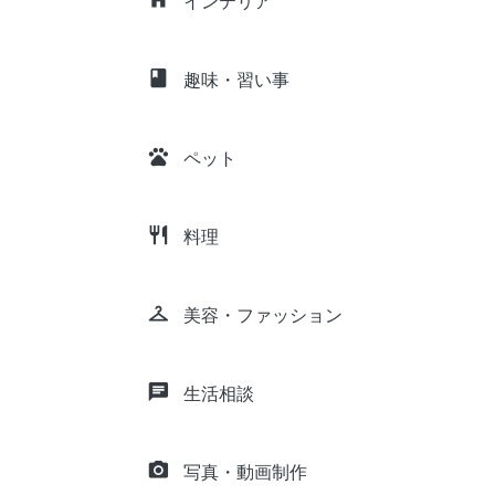
インテリア
class
趣味・習い事
pets
ペット
restaurant
料理
checkroom
美容・ファッション
chat
生活相談
camera_alt
写真・動画制作