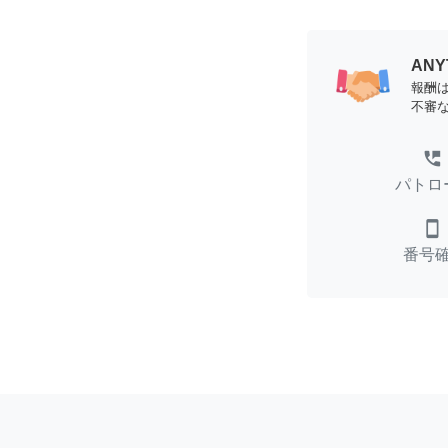
AN
報酬
不審
perm_phone_msg
パトロ
smartphone
番号