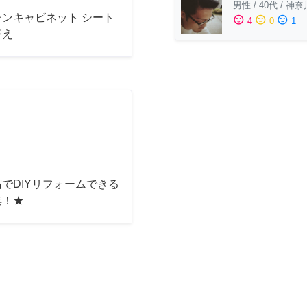
男性
/
40代
/
神奈
チンキャビネット シート
sentiment_satisfied
sentiment_neutral
sentiment_dissatisfied
4
0
1
替え
でDIYリフォームできる
集！★