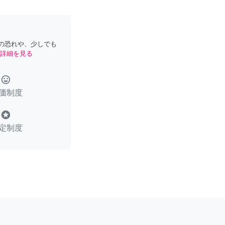
の恐れや、少しでも
詳細を見る
tag_faces
価制度
stars
定制度