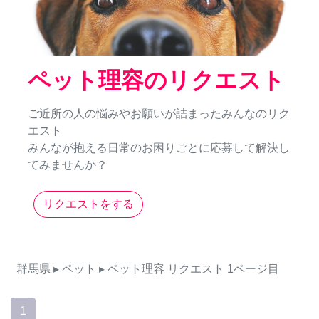
ペット理容のリクエスト
ご近所の人の悩みやお願いが詰まったみんなのリク
エスト
みんなが抱える日常のお困りごとに応募して解決し
てみませんか？
リクエストをする
群馬県
▸ ペット
▸ ペット理容
リクエスト
1ページ目
1