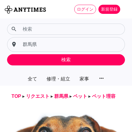
ログイン
新規登録
search
place
検索
more_horiz
全て
修理・組立
家事
TOP
▸
リクエスト
▸
群馬県
▸
ペット
▸
ペット理容