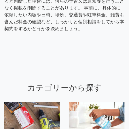
ると判断した場合には、何らの予告又は通知等を行うこと
なく掲載を削除することがあります。 事前に、具体的に
依頼したい内容や日時、場所、交通費や駐車料金、雑費も
含んだ料金の確認など、しっかりと個別相談をしてから本
契約をするかどうかを決めましょう。
カテゴリーから探す