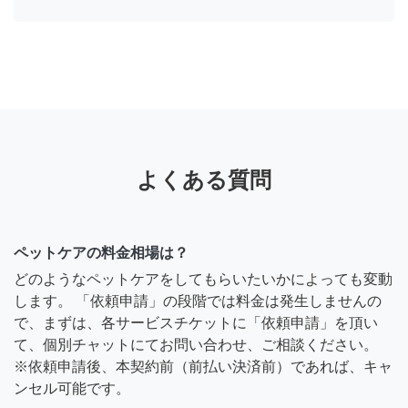
よくある質問
ペットケアの料金相場は？
どのようなペットケアをしてもらいたいかによっても変動
します。 「依頼申請」の段階では料金は発生しませんの
で、まずは、各サービスチケットに「依頼申請」を頂い
て、個別チャットにてお問い合わせ、ご相談ください。
※依頼申請後、本契約前（前払い決済前）であれば、キャ
ンセル可能です。