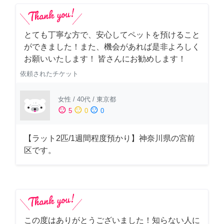
とても丁寧な方で、安心してペットを預けること
ができました！また、機会があれば是非よろしく
お願いいたします！ 皆さんにお勧めします！
依頼されたチケット
女性
/
40代
/
東京都
sentiment_satisfied
sentiment_neutral
sentiment_dissatisfied
5
0
0
【ラット2匹/1週間程度預かり】神奈川県の宮前
区です。
この度はありがとうございました！知らない人に