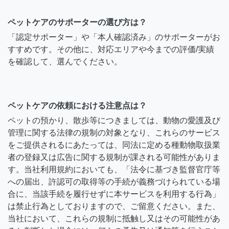
ペットケアのサポーターの選び方は？
「認定サポーター」や「本人確認済み」のサポーターがお
すすめです。その他に、対応エリアや今までの評価/実績
を確認して、選んでください。
ペットケアの依頼における注意点は？
ペットの預かり、散歩等につきましては、動物の愛護及び
管理に関する法律の規制の対象となり、これらのサービス
をご提供されるにあたっては、同法に定める種動物取扱業
者の登録又は広告に関する規制が課される可能性がありま
す。当社利用規約においても、「法令に基づき監督官庁等
への届出、許認可の取得等の手続が義務づけられている場
合に、当該手続を履行せずに本サービスを利用する行為」
は禁止行為としておりますので、ご留意ください。また、
当社において、これらの規制に抵触し又はその可能性があ