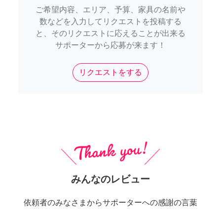
ご希望内容、エリア、予算、家具の名前や
数などを入力してリクエストを投稿する
と、そのリクエストに応えることが出来る
サポーターから応募が来ます！
リクエストをする
みんなのレビュー
依頼者のみなさまからサポーターへの感謝の言葉