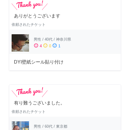
ありがとうございます
依頼されたチケット
男性
/
40代
/
神奈川県
sentiment_satisfied
sentiment_neutral
sentiment_dissatisfied
4
0
1
DYI壁紙シール貼り付け
有り難うございました。
依頼されたチケット
男性
/
60代
/
東京都