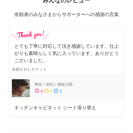
みんなのレビュー
依頼者のみなさまからサポーターへの感謝の言葉
とても丁寧に対応して頂き感謝しています。仕上
がりも素晴らしく気に入っています。ありがとう
ございました。
依頼されたチケット
男性
/
40代
/
神奈川県
sentiment_satisfied
sentiment_neutral
sentiment_dissatisfied
4
0
1
キッチンキャビネット シート張り替え