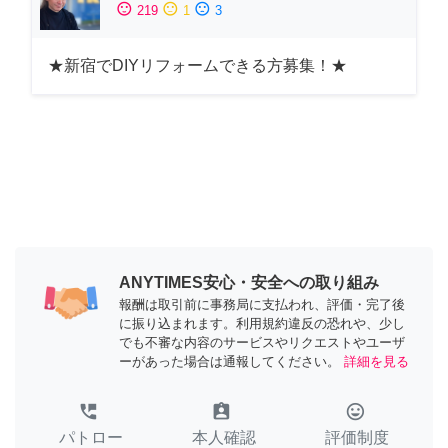
sentiment_satisfied
sentiment_neutral
sentiment_dissatisfied
219
1
3
★新宿でDIYリフォームできる方募集！★
ANYTIMES安心・安全への取り組み
報酬は取引前に事務局に支払われ、評価・完了後
に振り込まれます。利用規約違反の恐れや、少し
でも不審な内容のサービスやリクエストやユーザ
ーがあった場合は通報してください。
詳細を見る
perm_phone_msg
assignment_ind
tag_faces
パトロー
本人確認
評価制度