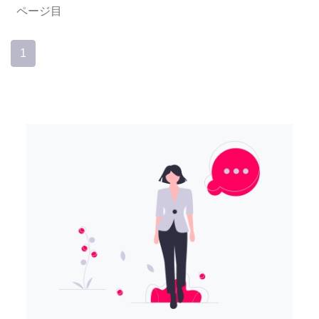
ページ目
1