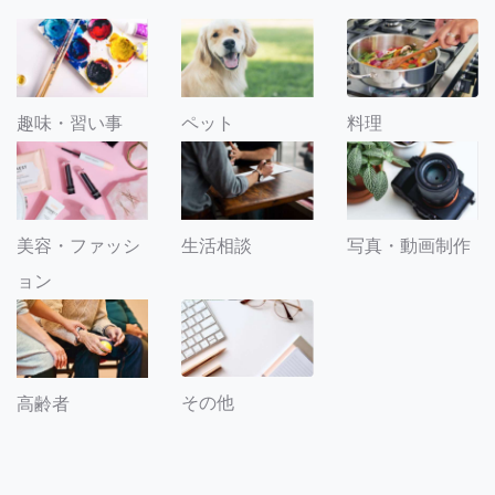
趣味・習い事
ペット
料理
美容・ファッシ
生活相談
写真・動画制作
ョン
その他
高齢者