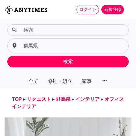
ログイン
新規登録
search
place
検索
more_horiz
全て
修理・組立
家事
TOP
▸
リクエスト
▸
群馬県
▸
インテリア
▸
オフィス
インテリア