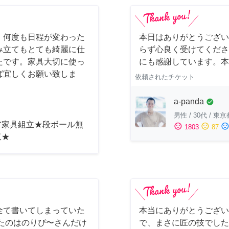
！何度も日程が変わった
本日はありがとうござい
み立てもとても綺麗に仕
らず心良く受けてくださ
たです。家具大切に使っ
にも感謝しています。本
ば宜しくお願い致しま
依頼されたチケット
a-panda
check_circle
男性
/
30代
/
東京
ア家具組立★段ボール無
sentiment_satisfied
sentiment_neutral
sentiment_dissatisfi
1803
87
収★
全て書いてしまっていた
本当にありがとうござい
たのはのりぴ〜さんだけ
で、まさに匠の技でした