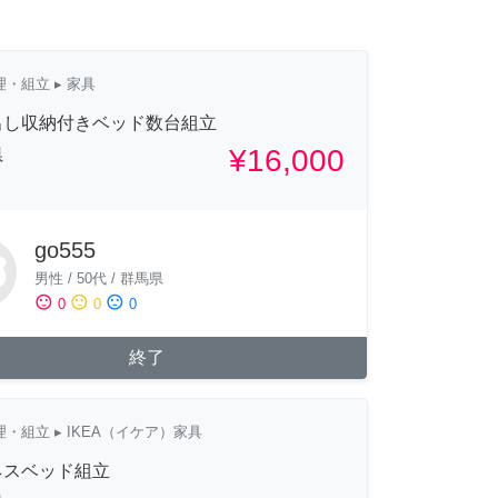
理・組立
▸ 家具
出し収納付きベッド数台組立
¥16,000
県
go555
男性
/
50代
/
群馬県
sentiment_satisfied
sentiment_neutral
sentiment_dissatisfied
0
0
0
終了
理・組立
▸ IKEA（イケア）家具
ネスベッド組立