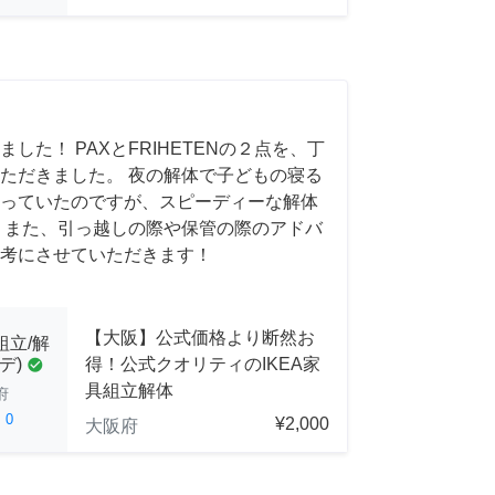
した！ PAXとFRIHETENの２点を、丁
ただきました。 夜の解体で子どもの寝る
っていたのですが、スピーディーな解体
 また、引っ越しの際や保管の際のアドバ
考にさせていただきます！
【大阪】公式価格より断然お
組立/解
得！公式クオリティのIKEA家
デ)
check_circle
具組立解体
府
ed
0
¥2,000
大阪府