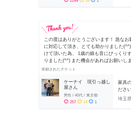
2249
26
1
この度はありがとうございます！ 急なお
に対応して頂き、とても助かりました(^^
けて頂いた為、 1歳の娘も音にびっくり
りました(^^) また機会があればお願いし
依頼されたチケット
ケーナイ 現引っ越し
家具
屋さん
ださ
男性
/
40代
/
東京都
埼玉
sentiment_satisfied
sentiment_neutral
sentiment_dissatisfied
257
14
1