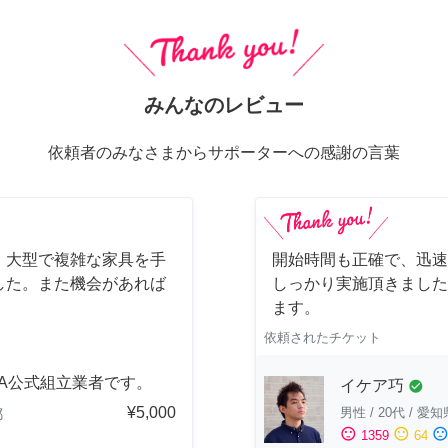
みんなのレビュー
依頼者のみなさまからサポーターへの感謝の言葉
、大型で複雑な家具を手
開始時間も正確で、迅速
した。また機会があれば
しっかり実施頂きました
ます。
依頼されたチケット
EA公式組立業者です。
イケア巧
check_circle
¥5,000
男性
/
20代
/
愛知
都
sentiment_satisfied
sentiment_neutral
sentiment_dissatisfi
1359
64