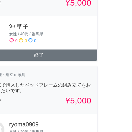
¥5,000
県
沖 聖子
女性
/
40代
/
群馬県
sentiment_satisfied
sentiment_neutral
sentiment_dissatisfied
0
0
0
終了
理・組立
▸ 家具
IKで購入したベッドフレームの組み立てをお
したいです。
¥5,000
県
ryoma0909
男性
/
20代
/
群馬県