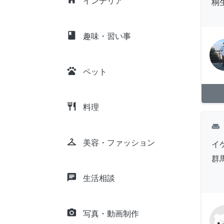
インテリア
桐
class
趣味・習い事
pets
ペット
restaurant
料理
weekend
checkroom
美容・ファッション
イ
群
chat
生活相談
camera_alt
写真・動画制作