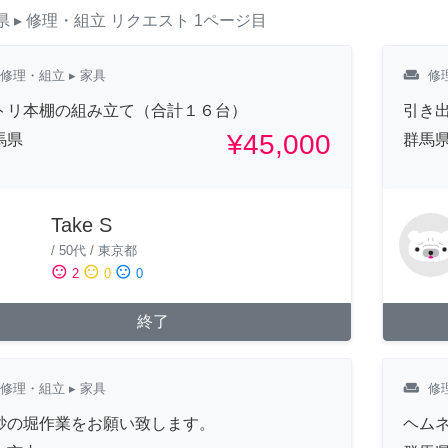
県
▸ 修理・組立
リクエスト
1ページ目
weekend
修理・組立
▸ 家具
修
トリ本棚の組み立て（合計１６台）
引き
¥45,000
馬県
群馬
Take S
/
50代
/
東京都
sentiment_satisfied
sentiment_neutral
sentiment_dissatisfied
2
0
0
終了
weekend
修理・組立
▸ 家具
修
砂の堀作業をお願い致します。
ヘム