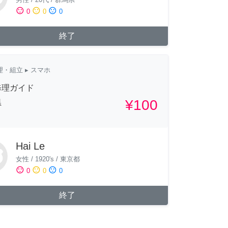
sentiment_satisfied
sentiment_neutral
sentiment_dissatisfied
0
0
0
終了
理・組立
▸ スマホ
修理ガイド
¥100
県
Hai Le
女性
/
1920's
/
東京都
sentiment_satisfied
sentiment_neutral
sentiment_dissatisfied
0
0
0
終了