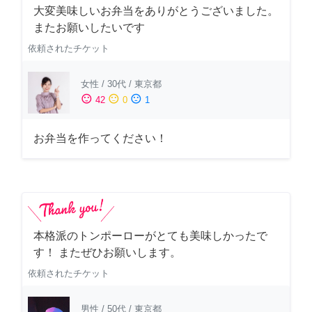
大変美味しいお弁当をありがとうございました。
またお願いしたいです
依頼されたチケット
女性
/
30代
/
東京都
sentiment_satisfied
sentiment_neutral
sentiment_dissatisfied
42
0
1
お弁当を作ってください！
本格派のトンポーローがとても美味しかったで
す！ またぜひお願いします。
依頼されたチケット
男性
/
50代
/
東京都