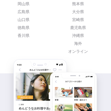
岡山県
熊本県
広島県
大分県
山口県
宮崎県
徳島県
鹿児島県
香川県
沖縄県
海外
オンライン