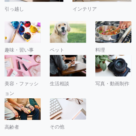
引っ越し
インテリア
趣味・習い事
ペット
料理
美容・ファッシ
生活相談
写真・動画制作
ョン
その他
高齢者