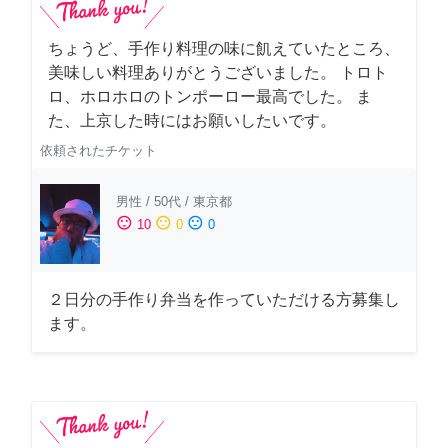
ちょうど、手作り料理の味に飢えていたところ、
美味しい料理ありがとうございました。 トロト
ロ、ホロホロのトンポーロー最高でした。 ま
た、上京した時にはお願いしたいです。
依頼されたチケット
男性
/
50代
/
東京都
sentiment_satisfied
sentiment_neutral
sentiment_dissatisfied
10
0
0
２日分の手作り弁当を作っていただける方募集し
ます。