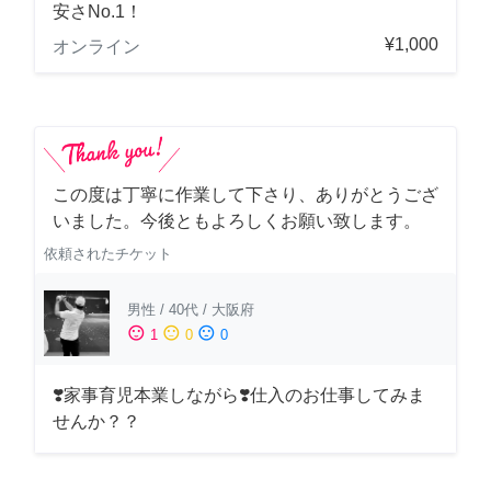
安さNo.1！
¥1,000
オンライン
この度は丁寧に作業して下さり、ありがとうござ
いました。今後ともよろしくお願い致します。
依頼されたチケット
男性
/
40代
/
大阪府
sentiment_satisfied
sentiment_neutral
sentiment_dissatisfied
1
0
0
❣️家事育児本業しながら❣️仕入のお仕事してみま
せんか？？