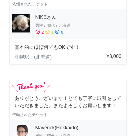
依頼されたチケット
NIKEさん
男性
/
40代
/
北海道
sentiment_satisfied
sentiment_neutral
sentiment_dissatisfied
2
1
0
基本的にほぼ何でもOKです！
¥3,000
札幌駅 (北海道)
ありがとうございます！とても丁寧に取引をして
いただきました。またよろしくお願いします！！
依頼されたチケット
Maverick(Hokkaido)
男性
/
50代
/
北海道