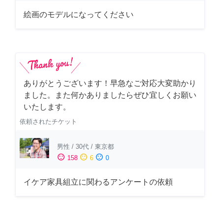
絵画のモデルになってください
ありがとうございます！早急なご対応大変助かり
ました。また何かありましたらぜひ宜しくお願い
いたします。
依頼されたチケット
男性
/
30代
/
東京都
sentiment_satisfied
sentiment_neutral
sentiment_dissatisfied
158
6
0
イケア家具組立に関わるアンケートの依頼