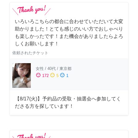
いろいろこちらの都合に合わせていただいて大変
助かりました！とても感じのいい方でおしゃべり
も楽しかったです！また機会がありましたらよろ
しくお願いします！
依頼されたチケット
女性
/
40代
/
東京都
sentiment_satisfied
sentiment_neutral
sentiment_dissatisfied
172
5
1
【8/17(火)】予約品の受取・抽選会へ参加してく
ださる方を探しています！