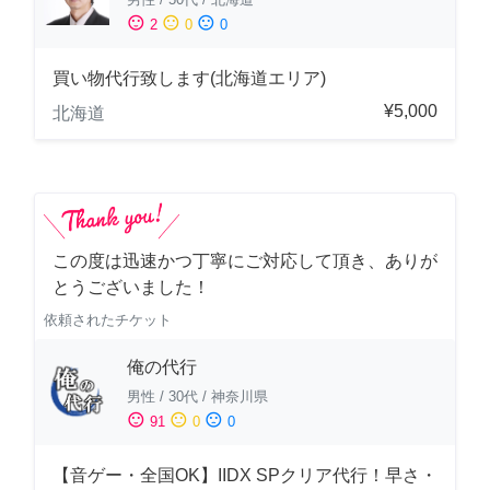
sentiment_satisfied
sentiment_neutral
sentiment_dissatisfied
2
0
0
買い物代行致します(北海道エリア)
¥5,000
北海道
この度は迅速かつ丁寧にご対応して頂き、ありが
とうございました！
依頼されたチケット
俺の代行
男性
/
30代
/
神奈川県
sentiment_satisfied
sentiment_neutral
sentiment_dissatisfied
91
0
0
【音ゲー・全国OK】IIDX SPクリア代行！早さ・