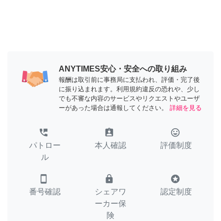
ANYTIMES安心・安全への取り組み
報酬は取引前に事務局に支払われ、評価・完了後
に振り込まれます。利用規約違反の恐れや、少し
でも不審な内容のサービスやリクエストやユーザ
ーがあった場合は通報してください。
詳細を見る
perm_phone_msg
assignment_ind
tag_faces
パトロー
本人確認
評価制度
ル
smartphone
lock
stars
番号確認
シェアワ
認定制度
ーカー保
険