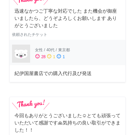
迅速なかつご丁寧な対応でした また機会が御座
いましたら、どうぞよろしくお願いします あり
がとうございました
依頼されたチケット
女性
/
40代
/
東京都
sentiment_satisfied
sentiment_neutral
sentiment_dissatisfied
28
1
1
紀伊国屋書店での購入代行及び発送
今回もありがとうございました☺️とても頑張って
いただいて感謝です🙏気持ちの良い取引ができま
した！！