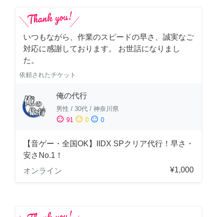
いつもながら、作業のスピードの早さ、誠実なご
対応に感謝しております。 お世話になりまし
た。
依頼されたチケット
俺の代行
男性
/
30代
/
神奈川県
sentiment_satisfied
sentiment_neutral
sentiment_dissatisfied
91
0
0
【音ゲー・全国OK】IIDX SPクリア代行！早さ・
安さNo.1！
¥1,000
オンライン