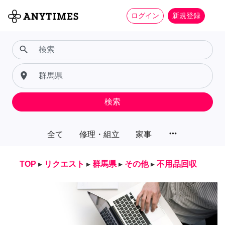
ログイン
新規登録
search
place
検索
more_horiz
全て
修理・組立
家事
TOP
▸
リクエスト
▸
群馬県
▸
その他
▸
不用品回収