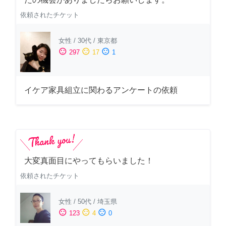
依頼されたチケット
女性
/
30代
/
東京都
sentiment_satisfied
sentiment_neutral
sentiment_dissatisfied
297
17
1
イケア家具組立に関わるアンケートの依頼
大変真面目にやってもらいました！
依頼されたチケット
女性
/
50代
/
埼玉県
sentiment_satisfied
sentiment_neutral
sentiment_dissatisfied
123
4
0