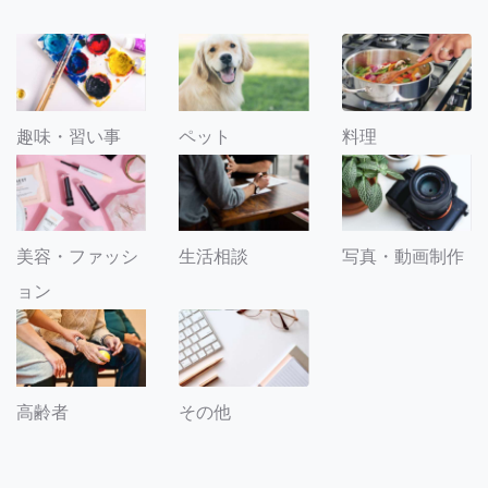
趣味・習い事
ペット
料理
美容・ファッシ
生活相談
写真・動画制作
ョン
その他
高齢者