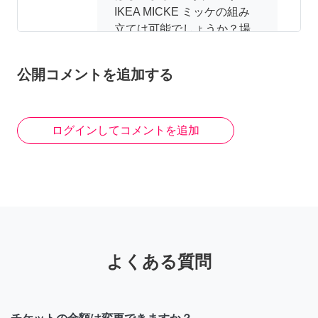
IKEA MICKE ミッケの組み
立ては可能でしょうか？場
所は神奈川県茅ヶ崎市駅前
か 徒歩10-15分ほどの所で
公開コメントを追加する
す。 よろしくお願い致しま
す。
ログインしてコメントを追加
4ヶ月前
M Shi7
はじめまして。I KEAのベッ
ドの組み立てをお願いでき
ないでしょうか？ 商品
よくある質問
brimnes-day-bed-frame-with-
2-drawers-whiteになりま
す。 購入時に、定員さんに
お聞きして自分で組み立て