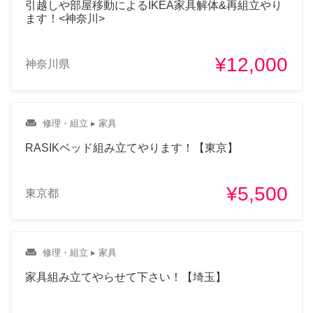
引越しや部屋移動によるIKEA家具解体&再組立やり
曳舟駅から徒歩7分、墨田区
ます！<神奈川>
です。 費用はどのくらいか
かりますか？ よろしくお願
いします。
¥12,000
神奈川県
2年前
weekend
修理・組立
▸ 家具
Datta
RASIKベッド組み立てやります！【東京】
こんばんは、Pax wardrobe
(100x35, 棚4枚、引き出し2
¥5,500
東京都
つ、アクセサリ引き出し1つ)
を組み立てたい。
weekend
修理・組立
▸ 家具
2年前
家具組み立てやらせて下さい！【埼玉】
ファイサル