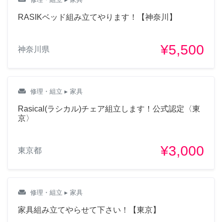
リクエストを出しましたが、良か
RASIKベッド組み立てやります！【神奈川】
ったらご覧ください。10／23当日
のご対応が出来ましたらうれしい
¥5,500
です。
神奈川県
4年前
weekend
修理・組立
▸ 家具
Rasical(ラシカル)チェア組立します！公式認定〈東
京〉
¥3,000
東京都
weekend
修理・組立
▸ 家具
家具組み立てやらせて下さい！【東京】