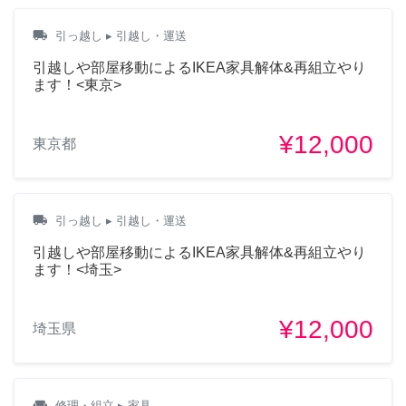
初めまして。解体と組み立
local_shipping
引っ越し
▸ 引越し・運送
てを別日でお願いしたいの
引越しや部屋移動によるIKEA家具解体&再組立やり
ですが、可能かご確認いた
ます！<東京>
だいてもよろしいでしょう
か？
¥12,000
東京都
2年前
dongjing
local_shipping
引っ越し
▸ 引越し・運送
引越しや部屋移動によるIKEA家具解体&再組立やり
今日は予約したいですが、
ます！<埼玉>
よろしいでしょうか？
¥12,000
埼玉県
3年前
リー アンドレア
weekend
修理・組立
▸ 家具