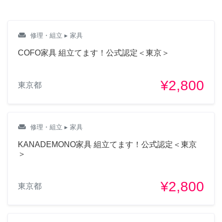
会体と組み立てをお願いし
たいと思っております。 解
体場所と組み立て場所は以
weekend
修理・組立
▸ 家具
下住所となります。 こちら
は解体と組み立てを合わせ
COFO家具 組立てます！公式認定＜東京＞
て2500円と言うことでしょ
うか？ 1/15にお願いしたい
¥2,800
と思っております。 ご連絡
東京都
いただけますと幸いです！
よろしくお願いいたしま
す。 ◾︎解体場所 193-0943 東
weekend
修理・組立
▸ 家具
京都八王子市寺田町935-13
◾︎組み立て場所 409-0112 山
KANADEMONO家具 組立てます！公式認定＜東京
＞
梨県上野原市上 野原1855-2
7ヶ月前
¥2,800
東京都
えりを