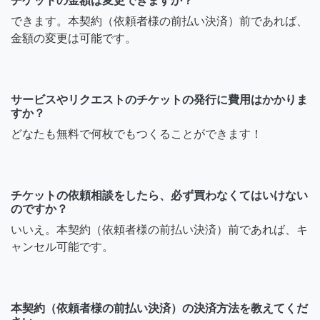
チケットの金額は変更できますか？
られると思ったのですが。
できます。本契約（依頼者様の前払い決済）前であれば、
説明書をみても、 スノコ部
金額の変更は可能です。
分が噛み合わなく困ってい
たところ、 こちらのサイト
を紹介されました。 お願い
サービスやリクエストのチケットの発行に費用はかかりま
する場所は、 杉並区 最寄
すか？
り駅 明大前から、徒歩5分
どなたも無料で何枚でもつくることができます！
ほどになります。 お願いで
きるのであれば、 平日 夜
18時以降 土日 基本ご都合
に合わせます。（直近です
チケットの依頼相談をしたら、必ず買わなくてはいけない
と、3月15日はNG）
のですか？
いいえ。本契約（依頼者様の前払い決済）前であれば、キ
5ヶ月前
ャンセル可能です。
Sillygoose78
本契約（依頼者様の前払い決済）の決済方法を教えてくだ
初めまして。IKEA家具の組