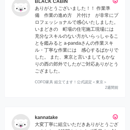
tag_faces
BLACK CABIN
ありがとうございました！！ 作業準
備 作業の進め方 片付け が非常にプ
ロフェッショナルで感心いたしました。
いまどきの 町場の住宅施工現場には
充分なスキルのない方がいらっしゃるこ
とを鑑みると a-pandaさんの作業スキ
ル・丁寧な作業には 感心するばかりで
した。 また、東京と言いましてもかな
りの西の郊外でしたがご対応ありがとう
ござました。
COFO家具 組立てます！公式認定＜東京＞
2週間前
tag_faces
kannatake
大変丁寧に組立いただきありがとうござ