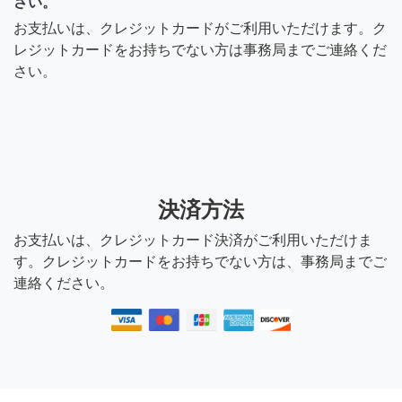
さい。
み立てをお願いしたいと思
お支払いは、クレジットカードがご利用いただけます。ク
っております。ご商品が一
レジットカードをお持ちでない方は事務局までご連絡くだ
つなのですが、商品番号
さい。
504.182.13のラックウオー
ルシェルフです。3/3にお願
いしたいと思っております
が、可能ですか。場所は巣
鴨駅から徒歩12分、豊島区
です。 ご連絡いただけます
決済方法
と幸いです。よろしくお願
いいたします。
お支払いは、クレジットカード決済がご利用いただけま
す。クレジットカードをお持ちでない方は、事務局までご
連絡ください。
5ヶ月前
sachi3333
はじめまして。IKEA家具の