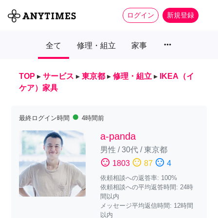
ログイン
新規登録
more_horiz
全て
修理・組立
家事
TOP
▸
サービス
▸
東京都
▸
修理・組立
▸
IKEA（イ
ケア）家具
fiber_manual_record
最終ログイン時間
4時間前
a-panda
男性
/
30代
/
東京都
sentiment_satisfied
sentiment_neutral
sentiment_dissatisfied
1803
87
4
依頼相談への返答率: 100%
依頼相談への平均返答時間: 24時
間以内
メッセージ平均返信時間: 12時間
以内