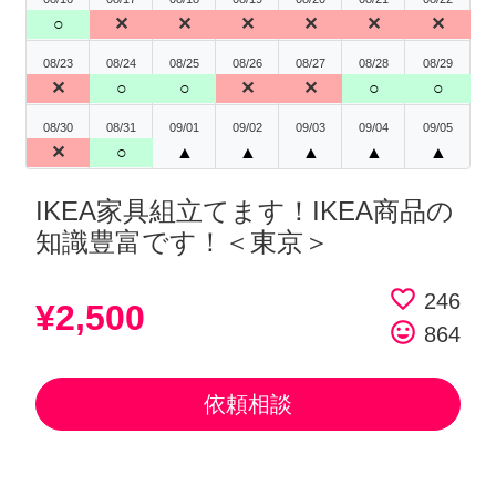
○
✕
✕
✕
✕
✕
✕
08/23
08/24
08/25
08/26
08/27
08/28
08/29
✕
○
○
✕
✕
○
○
08/30
08/31
09/01
09/02
09/03
09/04
09/05
✕
○
▲
▲
▲
▲
▲
IKEA家具組立てます！IKEA商品の
知識豊富です！＜東京＞
favorite_border
246
¥2,500
tag_faces
864
依頼相談