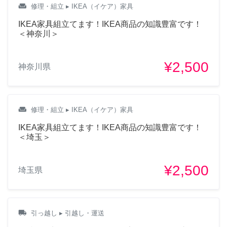
weekend
修理・組立
▸ IKEA（イケア）家具
トロッテンデスク下ワゴン
IKEA家具組立てます！IKEA商品の知識豊富です！
収納の組み立てをお願いし
＜神奈川＞
たいです できましたら今
日〜9/12までに来ていただ
けると助かります よろし
¥2,500
神奈川県
くお願いします！
11ヶ月前
weekend
修理・組立
▸ IKEA（イケア）家具
IKEA家具組立てます！IKEA商品の知識豊富です！
ranisa
＜埼玉＞
以下は日本語での翻訳で
¥2,500
埼玉県
す： 私たちは3つのアイテム
があります： 1. ベスト
120cm 2. ベスト 180cm 3. メ
トード ハイキャビネット キ
local_shipping
引っ越し
▸ 引越し・運送
ッチン 80x41x200 場所は、