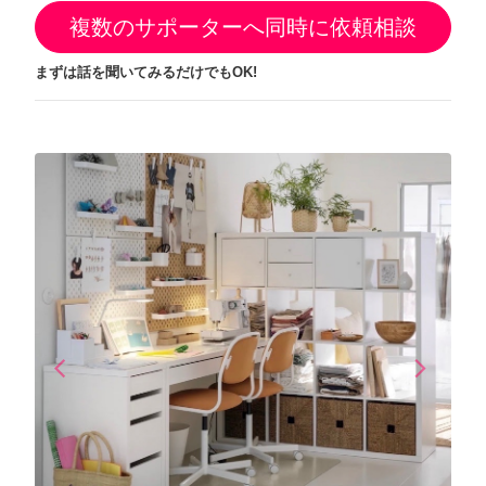
複数のサポーターへ同時に依頼相談
まずは話を聞いてみるだけでもOK!
arrow_back_ios
arrow_forward_ios
Previous
Next