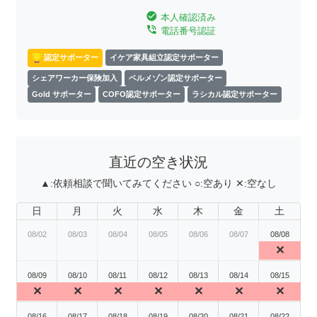
check_circle
本人確認済み
phone_in_talk
電話番号認証
認定サポーター
イケア家具組立認定サポーター
シェアワーカー保険加入
ベルメゾン認定サポーター
Gold サポーター
COFO認定サポーター
ラシカル認定サポーター
直近の空き状況
▲:
依頼相談で聞いてみてください
○:
空あり
✕:
空なし
日
月
火
水
木
金
土
08/02
08/03
08/04
08/05
08/06
08/07
08/08
✕
08/09
08/10
08/11
08/12
08/13
08/14
08/15
✕
✕
✕
✕
✕
✕
✕
08/16
08/17
08/18
08/19
08/20
08/21
08/22