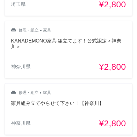
¥2,800
埼玉県
BESTÅ ベストー
SONGESAND BED IKEAの
この2つのものを組み立てた
weekend
修理・組立
▸ 家具
い 場所は東京田園調布です
料金はいくらですか
KANADEMONO家具 組立てます！公式認定＜神奈
川＞
2年前
¥2,800
神奈川県
ファイサル
BESTÅ ベストー
weekend
修理・組立
▸ 家具
SONGESAND BED
家具組み立てやらせて下さい！【神奈川】
2年前
¥2,800
神奈川県
LN