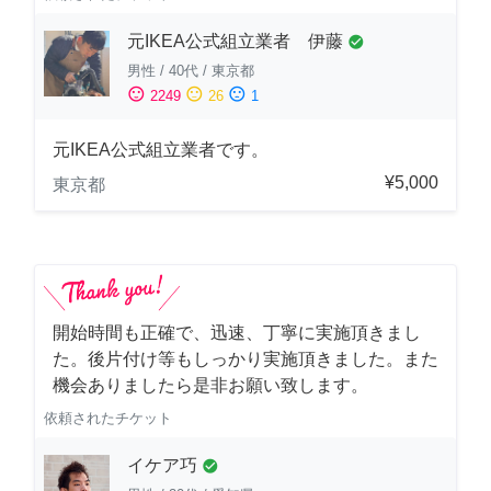
元IKEA公式組立業者 伊藤
check_circle
男性
/
40代
/
東京都
sentiment_satisfied
sentiment_neutral
sentiment_dissatisfied
2249
26
1
元IKEA公式組立業者です。
¥5,000
東京都
開始時間も正確で、迅速、丁寧に実施頂きまし
た。後片付け等もしっかり実施頂きました。また
機会ありましたら是非お願い致します。
依頼されたチケット
イケア巧
check_circle