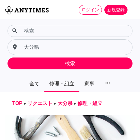
ログイン
新規登録
search
place
検索
more_horiz
全て
修理・組立
家事
TOP
▸
リクエスト
▸
大分県
▸
修理・組立