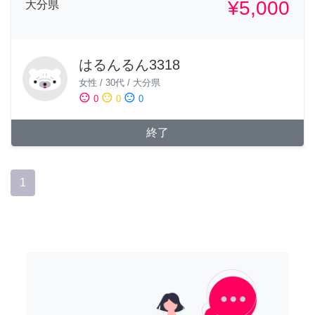
¥5,000
大分県
はるんるん3318
女性
/
30代
/
大分県
sentiment_satisfied
sentiment_neutral
sentiment_dissatisfied
0
0
0
終了
1