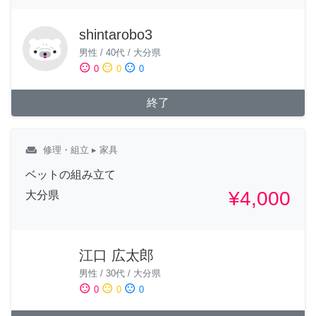
shintarobo3
男性
/
40代
/
大分県
sentiment_satisfied
sentiment_neutral
sentiment_dissatisfied
0
0
0
終了
weekend
修理・組立
▸ 家具
ベットの組み立て
¥4,000
大分県
江口 広太郎
男性
/
30代
/
大分県
sentiment_satisfied
sentiment_neutral
sentiment_dissatisfied
0
0
0