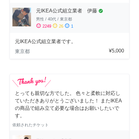
元IKEA公式組立業者 伊藤
check_circle
男性
/
40代
/
東京都
sentiment_satisfied
sentiment_neutral
sentiment_dissatisfied
2249
26
1
元IKEA公式組立業者です。
¥5,000
東京都
とっても親切な方でした。 色々と柔軟に対応し
ていただきありがとうございました！ またIKEA
の商品で組み立て必要な場合はお願いしたいで
す。
依頼されたチケット