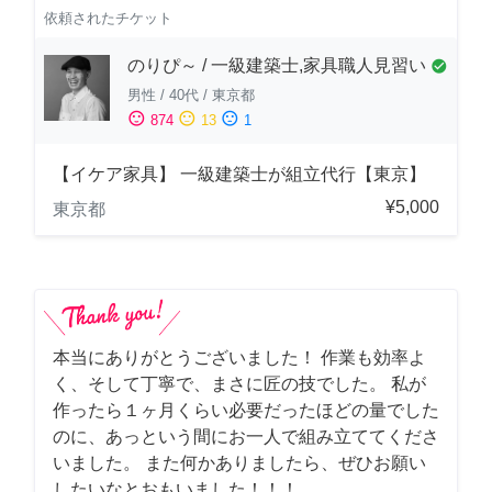
依頼されたチケット
のりぴ～ / 一級建築士,家具職人見習い
check_circle
男性
/
40代
/
東京都
sentiment_satisfied
sentiment_neutral
sentiment_dissatisfied
874
13
1
【イケア家具】 一級建築士が組立代行【東京】
¥5,000
東京都
本当にありがとうございました！ 作業も効率よ
く、そして丁寧で、まさに匠の技でした。 私が
作ったら１ヶ月くらい必要だったほどの量でした
のに、あっという間にお一人で組み立ててくださ
いました。 また何かありましたら、ぜひお願い
したいなとおもいました！！！