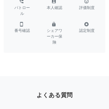
perm_phone_msg
assignment_ind
tag_faces
パトロー
本人確認
評価制度
ル
smartphone
lock
stars
番号確認
シェアワ
認定制度
ーカー保
険
よくある質問