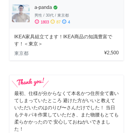
a-panda
check_circle
男性
/
30代
/
東京都
sentiment_satisfied
sentiment_neutral
sentiment_dissatisfied
1803
87
4
IKEA家具組立てます！IKEA商品の知識豊富で
す！＜東京＞
¥2,500
東京都
最初、仕様が分からなくて本名かつ住所全て書い
てしまっていたところ 避けた方がいいと教えて
いただいたのはのりぴ〜さんだけでした！ 当日
もテキパキ作業していただき、また物腰もとても
柔らかかったので 安心しておねがいできまし
た！