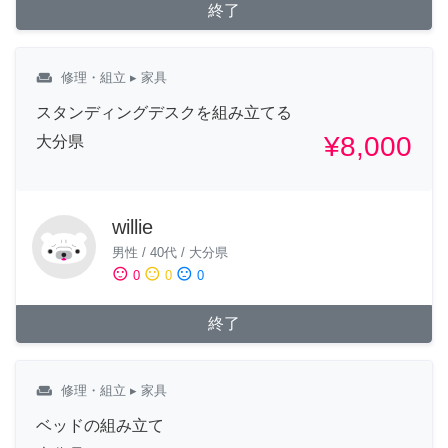
終了
weekend
修理・組立
▸ 家具
スタンディングデスクを組み立てる
¥8,000
大分県
willie
男性
/
40代
/
大分県
sentiment_satisfied
sentiment_neutral
sentiment_dissatisfied
0
0
0
終了
weekend
修理・組立
▸ 家具
ベッドの組み立て