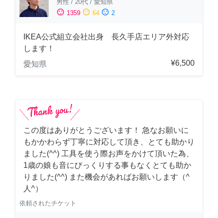
男性
/
20代
/
愛知県
sentiment_satisfied
sentiment_neutral
sentiment_dissatisfied
1359
64
2
IKEA公式組立会社出身 長久手店エリア外対応
します！
¥6,500
愛知県
この度はありがとうございます！ 急なお願いに
もかかわらず丁寧に対応して頂き、とても助かり
ました(^^) 工具を使う際お声をかけて頂いた為、
1歳の娘も音にびっくりする事もなくとても助か
りました(^^) また機会があればお願いします（^
人^）
依頼されたチケット