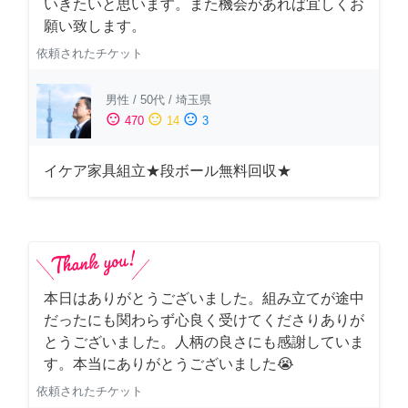
いきたいと思います。また機会があれば宜しくお
願い致します。
依頼されたチケット
男性
/
50代
/
埼玉県
sentiment_satisfied
sentiment_neutral
sentiment_dissatisfied
470
14
3
イケア家具組立★段ボール無料回収★
本日はありがとうございました。組み立てが途中
だったにも関わらず心良く受けてくださりありが
とうございました。人柄の良さにも感謝していま
す。本当にありがとうございました😭
依頼されたチケット