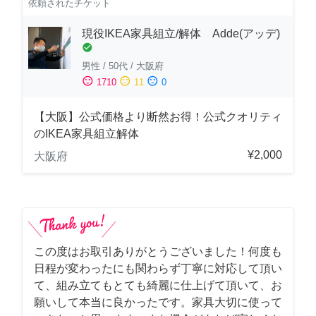
依頼されたチケット
現役IKEA家具組立/解体 Adde(アッデ)
check_circle
男性
/
50代
/
大阪府
sentiment_satisfied
sentiment_neutral
sentiment_dissatisfied
1710
11
0
【大阪】公式価格より断然お得！公式クオリティ
のIKEA家具組立解体
¥2,000
大阪府
この度はお取引ありがとうございました！何度も
日程が変わったにも関わらず丁寧に対応して頂い
て、組み立てもとても綺麗に仕上げて頂いて、お
願いして本当に良かったです。家具大切に使って