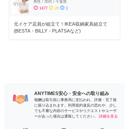
男性
/
30代
/
千葉県
sentiment_satisfied
sentiment_neutral
sentiment_dissatisfied
1477
28
1
元イケア店員が組立て！IKEA収納家具組立て
(BESTA・BILLY・PLATSAなど)
ANYTIMES安心・安全への取り組み
報酬は取引前に事務局に支払われ、評価・完了後
に振り込まれます。利用規約違反の恐れや、少し
でも不審な内容のサービスやリクエストやユーザ
ーがあった場合は通報してください。
詳細を見る