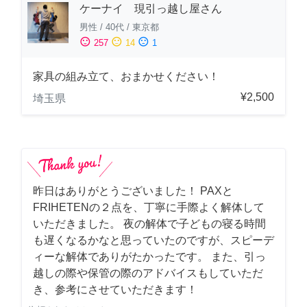
ケーナイ 現引っ越し屋さん
男性
/
40代
/
東京都
sentiment_satisfied
sentiment_neutral
sentiment_dissatisfied
257
14
1
家具の組み立て、おまかせください！
¥2,500
埼玉県
昨日はありがとうございました！ PAXと
FRIHETENの２点を、丁寧に手際よく解体して
いただきました。 夜の解体で子どもの寝る時間
も遅くなるかなと思っていたのですが、スピーデ
ィーな解体でありがたかったです。 また、引っ
越しの際や保管の際のアドバイスもしていただ
き、参考にさせていただきます！