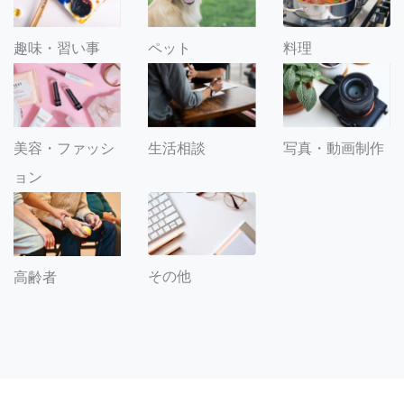
趣味・習い事
ペット
料理
美容・ファッシ
生活相談
写真・動画制作
ョン
その他
高齢者