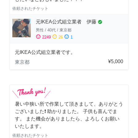
依頼されたチケット
元IKEA公式組立業者 伊藤
check_circle
男性
/
40代
/
東京都
sentiment_satisfied
sentiment_neutral
sentiment_dissatisfied
2249
26
1
元IKEA公式組立業者です。
¥5,000
東京都
暑い中狭い所で作業して頂きまして、ありがとう
ございました❗️ 助かりました。 子供も喜んでま
す。 また機会がありましたら、よろしくお願い
いたします。
依頼されたチケット