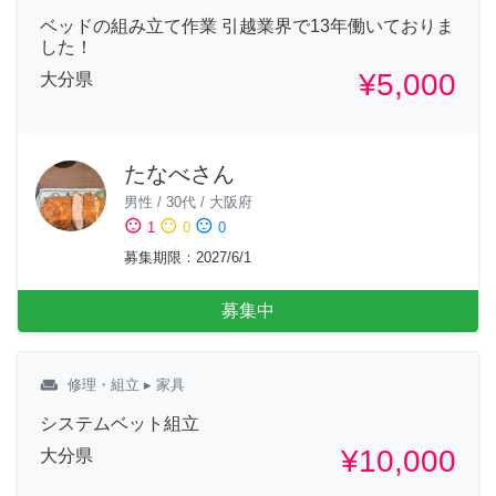
ベッドの組み立て作業 引越業界で13年働いておりま
した！
¥5,000
大分県
たなべさん
男性
/
30代
/
大阪府
sentiment_satisfied
sentiment_neutral
sentiment_dissatisfied
1
0
0
募集期限
：
2027/6/1
募集中
weekend
修理・組立
▸ 家具
システムベット組立
¥10,000
大分県