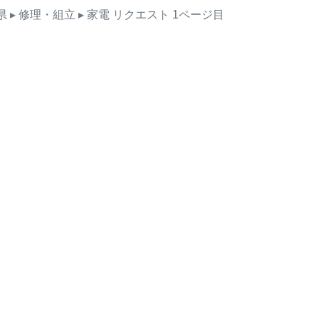
県
▸ 修理・組立
▸ 家電
リクエスト
1ページ目