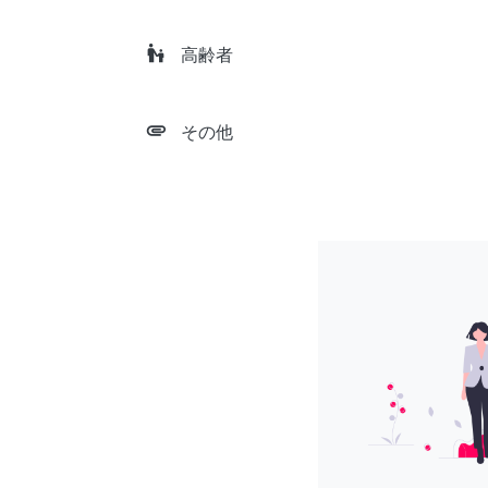
escalator_warning
高齢者
attachment
その他