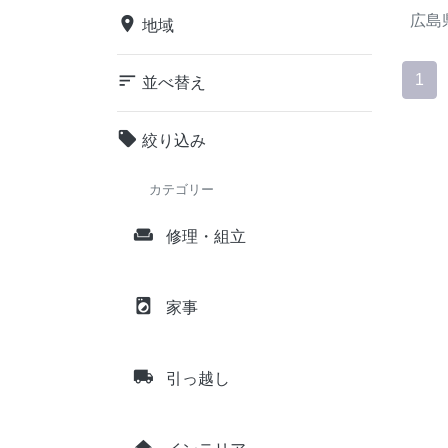
広島
place
地域
sort
1
並べ替え
local_offer
絞り込み
カテゴリー
weekend
修理・組立
local_laundry_service
家事
local_shipping
引っ越し
home