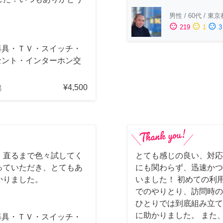
男性
/
60代
/
東京
sentiment_satisfied
sentiment_neutral
sentiment_dissatisfied
219
1
3
器具・ＴＶ・スイッチ・
セント・インターホン交
¥4,500
都
、直るまで色々試してく
とても感じの良い、対応
っていただき、とてもあ
にも関わらず、迅速かつ
かりました。
いました！ 初めての利
でのやりとり、訪問時の
ひとりでは到底組み立て
に助かりました。 また
器具・ＴＶ・スイッチ・