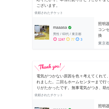
ございます。
依頼されたチケット
照明
maaasa
check_circle
コン
男性
/
60代
/
東京都
換
sentiment_satisfied
sentiment_neutral
sentiment_dissatisfied
1247
77
3
東京
電気がつかない原因を色々考えてくれて
れました。二回もホームセンターまで行
りがたかったです。無事電気がつき、助
依頼されたチケット
照明