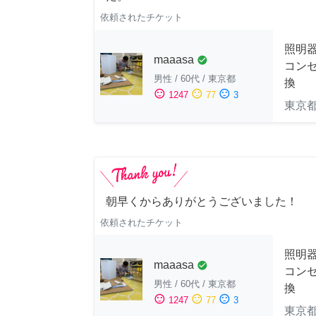
依頼されたチケット
照明
maaasa
check_circle
コン
男性
/
60代
/
東京都
換
sentiment_satisfied
sentiment_neutral
sentiment_dissatisfied
1247
77
3
東京
朝早くからありがとうございました！
依頼されたチケット
照明
maaasa
check_circle
コン
男性
/
60代
/
東京都
換
sentiment_satisfied
sentiment_neutral
sentiment_dissatisfied
1247
77
3
東京