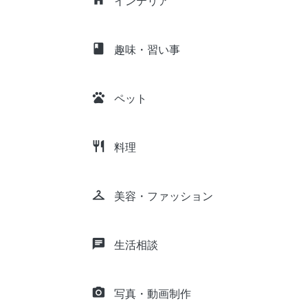
インテリア
class
趣味・習い事
pets
ペット
restaurant
料理
checkroom
美容・ファッション
chat
生活相談
camera_alt
写真・動画制作