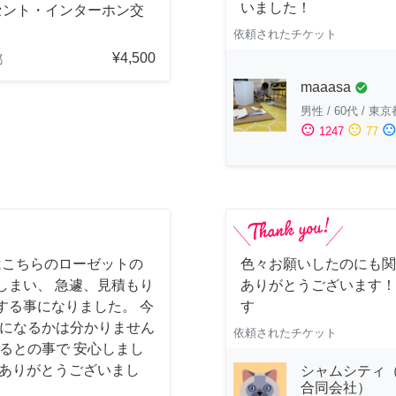
いました！
セント・インターホン交
依頼されたチケット
¥4,500
都
maaasa
check_circle
男性
/
60代
/
東京
sentiment_satisfied
sentiment_neutral
sentiment_dissatisfi
1247
77
はこちらのローゼットの
色々お願いしたのにも関
しまい、 急遽、見積もり
ありがとうございます！
する事になりました。 今
す
様になるかは分かりません
依頼されたチケット
るとの事で 安心しまし
 ありがとうございまし
シャムシティ（
合同会社）