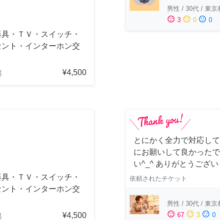
男性
/
30代
/
東京
sentiment_satisfied
sentiment_neutral
sentiment_dissatisfied
3
0
0
器具・ＴＶ・スイッチ・
セント・インターホン交
¥4,500
都
とにかく全力で対応して
にお願いして良かったで
い^_^ ありがとうござ
器具・ＴＶ・スイッチ・
依頼されたチケット
セント・インターホン交
男性
/
30代
/
東京
sentiment_satisfied
sentiment_neutral
sentiment_dissatisfied
¥4,500
67
3
0
都