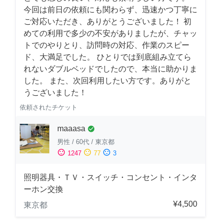
今回は前日の依頼にも関わらず、迅速かつ丁寧に
ご対応いただき、ありがとうございました！ 初
めての利用で多少の不安がありましたが、チャッ
トでのやりとり、訪問時の対応、作業のスピー
ド、大満足でした。 ひとりでは到底組み立てら
れないダブルベッドでしたので、本当に助かりま
した。 また、次回利用したい方です。ありがと
うございました！
依頼されたチケット
maaasa
check_circle
男性
/
60代
/
東京都
sentiment_satisfied
sentiment_neutral
sentiment_dissatisfied
1247
77
3
照明器具・ＴＶ・スイッチ・コンセント・インタ
ーホン交換
¥4,500
東京都