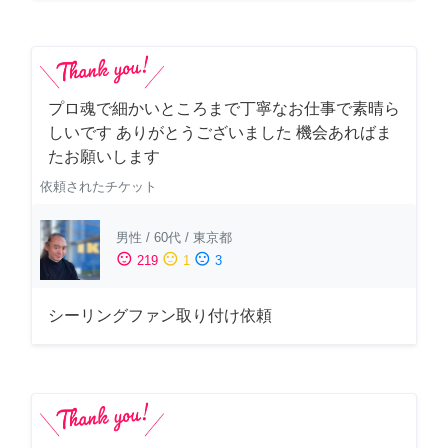
プロ魂で細かいところまで丁寧なお仕事で素晴ら
しいです ありがとうございました 機会あればま
たお願いします
依頼されたチケット
男性
/
60代
/
東京都
sentiment_satisfied
sentiment_neutral
sentiment_dissatisfied
219
1
3
シーリングファン取り付け依頼