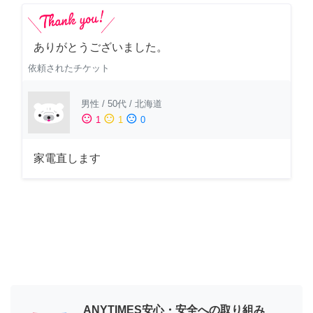
ありがとうございました。
依頼されたチケット
男性
/
50代
/
北海道
sentiment_satisfied
sentiment_neutral
sentiment_dissatisfied
1
1
0
家電直します
ANYTIMES安心・安全への取り組み