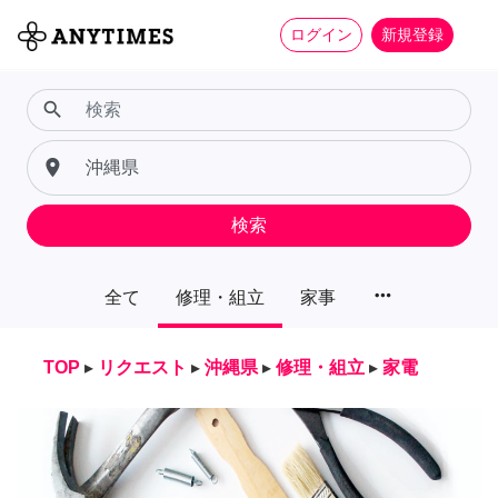
ログイン
新規登録
search
place
検索
more_horiz
全て
修理・組立
家事
TOP
▸
リクエスト
▸
沖縄県
▸
修理・組立
▸
家電