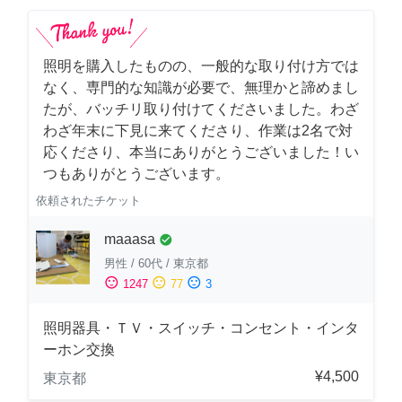
照明を購入したものの、一般的な取り付け方では
なく、専門的な知識が必要で、無理かと諦めまし
たが、バッチリ取り付けてくださいました。わざ
わざ年末に下見に来てくださり、作業は2名で対
応くださり、本当にありがとうございました！い
つもありがとうございます。
依頼されたチケット
maaasa
check_circle
男性
/
60代
/
東京都
sentiment_satisfied
sentiment_neutral
sentiment_dissatisfied
1247
77
3
照明器具・ＴＶ・スイッチ・コンセント・インタ
ーホン交換
¥4,500
東京都