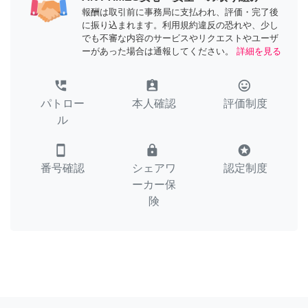
報酬は取引前に事務局に支払われ、評価・完了後
に振り込まれます。利用規約違反の恐れや、少し
でも不審な内容のサービスやリクエストやユーザ
ーがあった場合は通報してください。
詳細を見る
perm_phone_msg
assignment_ind
tag_faces
パトロー
本人確認
評価制度
ル
smartphone
lock
stars
番号確認
シェアワ
認定制度
ーカー保
険