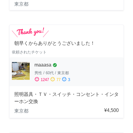
東京都
朝早くからありがとうございました！
依頼されたチケット
maaasa
check_circle
男性
/
60代
/
東京都
sentiment_satisfied
sentiment_neutral
sentiment_dissatisfied
1247
77
3
照明器具・ＴＶ・スイッチ・コンセント・インタ
ーホン交換
¥4,500
東京都