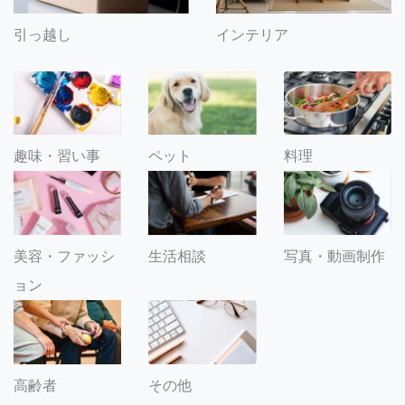
引っ越し
インテリア
趣味・習い事
ペット
料理
美容・ファッシ
生活相談
写真・動画制作
ョン
その他
高齢者