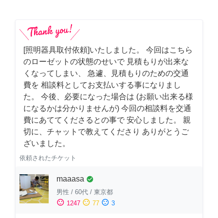
[照明器具取付依頼]いたしました。 今回はこちら
のローゼットの状態のせいで 見積もりが出来な
くなってしまい、 急遽、見積もりのための交通
費を 相談料としてお支払いする事になりまし
た。 今後、必要になった場合は (お願い出来る様
になるかは分かりませんが) 今回の相談料を交通
費にあててくださるとの事で 安心しました。 親
切に、チャットで教えてくださり ありがとうご
ざいました。
依頼されたチケット
maaasa
check_circle
男性
/
60代
/
東京都
sentiment_satisfied
sentiment_neutral
sentiment_dissatisfied
1247
77
3