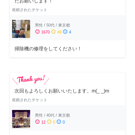
たお願いします！
依頼されたチケット
男性
/
50代
/
東京都
sentiment_satisfied
sentiment_neutral
sentiment_dissatisfied
1670
49
4
掃除機の修理をしてください！
次回もよろしくお願いいたします。m(_ _)m
依頼されたチケット
男性
/
40代
/
東京都
sentiment_satisfied
sentiment_neutral
sentiment_dissatisfied
12
0
0