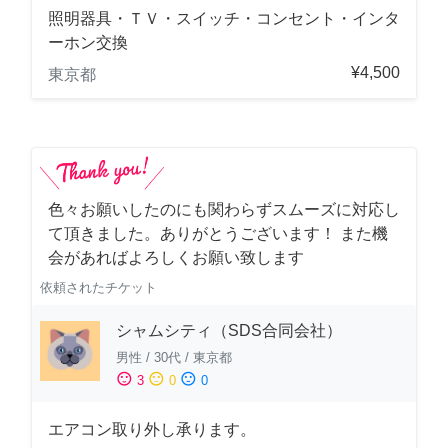
照明器具・ＴＶ・スイッチ・コンセント・インタ
ーホン交換
¥4,500
東京都
色々お願いしたのにも関わらずスムーズに対応し
て頂きました。ありがとうございます！ また機
会があればよろしくお願い致します
依頼されたチケット
シャムシティ（SDS合同会社）
男性
/
30代
/
東京都
sentiment_satisfied
sentiment_neutral
sentiment_dissatisfied
3
0
0
エアコン取り外し承ります。