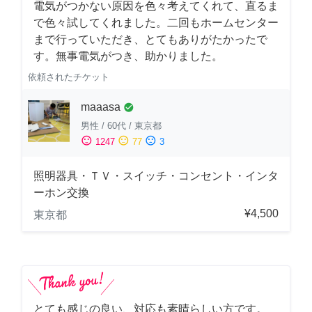
電気がつかない原因を色々考えてくれて、直るま
で色々試してくれました。二回もホームセンター
まで行っていただき、とてもありがたかったで
す。無事電気がつき、助かりました。
依頼されたチケット
maaasa
check_circle
男性
/
60代
/
東京都
sentiment_satisfied
sentiment_neutral
sentiment_dissatisfied
1247
77
3
照明器具・ＴＶ・スイッチ・コンセント・インタ
ーホン交換
¥4,500
東京都
とても感じの良い、対応も素晴らしい方です。