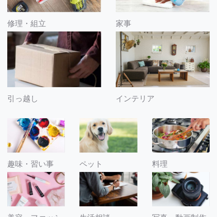
修理・組立
家事
引っ越し
インテリア
趣味・習い事
ペット
料理