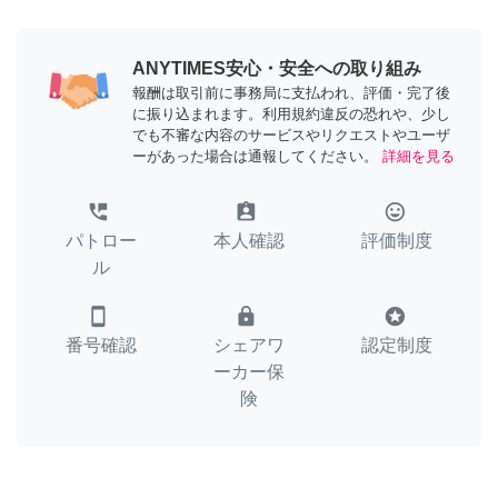
ANYTIMES安心・安全への取り組み
報酬は取引前に事務局に支払われ、評価・完了後
に振り込まれます。利用規約違反の恐れや、少し
でも不審な内容のサービスやリクエストやユーザ
ーがあった場合は通報してください。
詳細を見る
perm_phone_msg
assignment_ind
tag_faces
パトロー
本人確認
評価制度
ル
smartphone
lock
stars
番号確認
シェアワ
認定制度
ーカー保
険