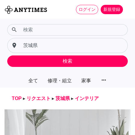
ログイン
新規登録
search
place
検索
more_horiz
全て
修理・組立
家事
TOP
▸
リクエスト
▸
茨城県
▸
インテリア