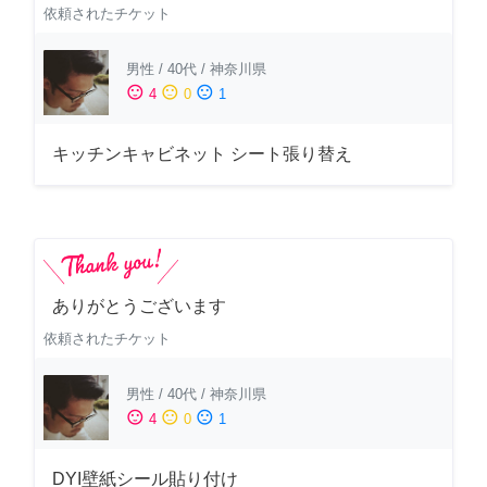
依頼されたチケット
男性
/
40代
/
神奈川県
sentiment_satisfied
sentiment_neutral
sentiment_dissatisfied
4
0
1
キッチンキャビネット シート張り替え
ありがとうございます
依頼されたチケット
男性
/
40代
/
神奈川県
sentiment_satisfied
sentiment_neutral
sentiment_dissatisfied
4
0
1
DYI壁紙シール貼り付け