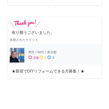
有り難うございました。
依頼されたチケット
男性
/
60代
/
東京都
sentiment_satisfied
sentiment_neutral
sentiment_dissatisfied
219
1
3
★新宿でDIYリフォームできる方募集！★