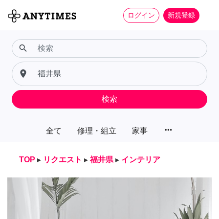
ログイン
新規登録
search
place
検索
more_horiz
全て
修理・組立
家事
TOP
▸
リクエスト
▸
福井県
▸
インテリア