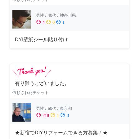
男性
/
40代
/
神奈川県
sentiment_satisfied
sentiment_neutral
sentiment_dissatisfied
4
0
1
DYI壁紙シール貼り付け
有り難うございました。
依頼されたチケット
男性
/
60代
/
東京都
sentiment_satisfied
sentiment_neutral
sentiment_dissatisfied
219
1
3
★新宿でDIYリフォームできる方募集！★