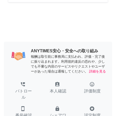
ANYTIMES安心・安全への取り組み
報酬は取引前に事務局に支払われ、評価・完了後
に振り込まれます。利用規約違反の恐れや、少し
でも不審な内容のサービスやリクエストやユーザ
ーがあった場合は通報してください。
詳細を見る
perm_phone_msg
assignment_ind
tag_faces
パトロー
本人確認
評価制度
ル
smartphone
lock
stars
番号確認
シェアワ
認定制度