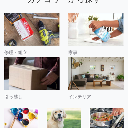
修理・組立
家事
引っ越し
インテリア