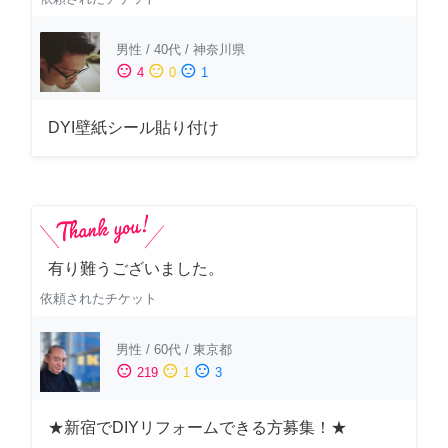
男性
/
40代
/
神奈川県
sentiment_satisfied
sentiment_neutral
sentiment_dissatisfied
4
0
1
DYI壁紙シール貼り付け
有り難うございました。
依頼されたチケット
男性
/
60代
/
東京都
sentiment_satisfied
sentiment_neutral
sentiment_dissatisfied
219
1
3
★新宿でDIYリフォームできる方募集！★