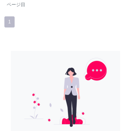
ページ目
1