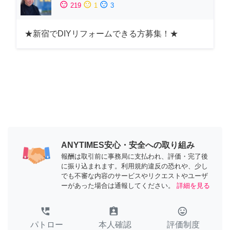
sentiment_satisfied
sentiment_neutral
sentiment_dissatisfied
219
1
3
★新宿でDIYリフォームできる方募集！★
ANYTIMES安心・安全への取り組み
報酬は取引前に事務局に支払われ、評価・完了後
に振り込まれます。利用規約違反の恐れや、少し
でも不審な内容のサービスやリクエストやユーザ
ーがあった場合は通報してください。
詳細を見る
perm_phone_msg
assignment_ind
tag_faces
パトロー
本人確認
評価制度