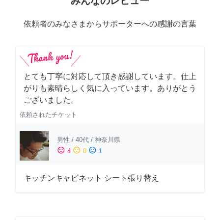
みんなのレビュー
依頼者のみなさまからサポーターへの感謝の言葉
とても丁寧に対応して頂き感謝しています。仕上
がりも素晴らしく気に入っています。ありがとう
ございました。
依頼されたチケット
男性
/
40代
/
神奈川県
sentiment_satisfied
sentiment_neutral
sentiment_dissatisfied
4
0
1
キッチンキャビネット シート張り替え