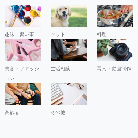
趣味・習い事
ペット
料理
美容・ファッシ
生活相談
写真・動画制作
ョン
その他
高齢者