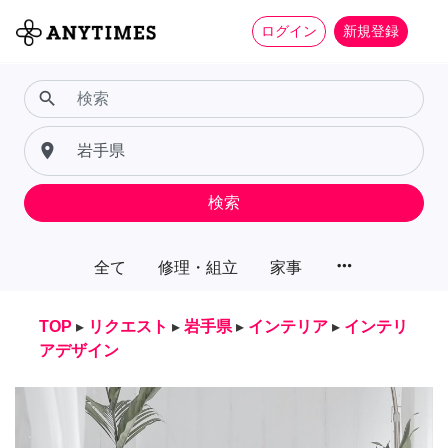
ログイン
新規登録
search
place
検索
more_horiz
全て
修理・組立
家事
TOP
▸
リクエスト
▸
岩手県
▸
インテリア
▸
インテリ
アデザイン