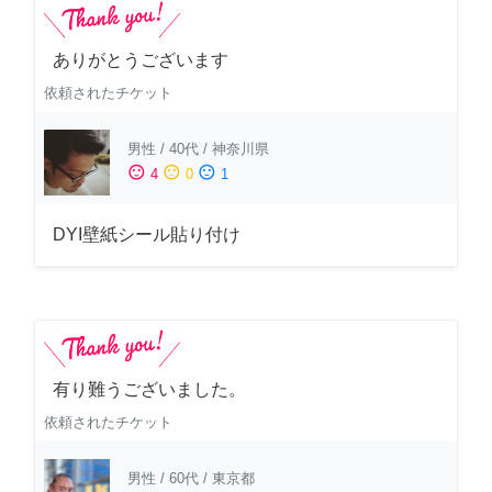
ありがとうございます
依頼されたチケット
男性
/
40代
/
神奈川県
sentiment_satisfied
sentiment_neutral
sentiment_dissatisfied
4
0
1
DYI壁紙シール貼り付け
有り難うございました。
依頼されたチケット
男性
/
60代
/
東京都