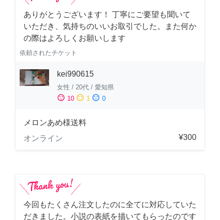
ありがとうございます！ 丁寧にご要望も聞いて
いただき、気持ちのいいお取引でした。また何か
の際はよろしくお願いします
依頼されたチケット
kei990615
女性
/
20代
/
愛知県
sentiment_satisfied
sentiment_neutral
sentiment_dissatisfied
10
1
0
メロンあめ様送料
¥300
オンライン
今回もたくさん注文したのに全てに対応していた
だきました。小説の表紙を描いてもらったのです