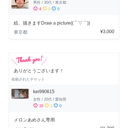
男性
/
30代
/
東京都
sentiment_satisfied
sentiment_neutral
sentiment_dissatisfied
4
0
0
絵、描きますDraw a picture((⌒▽⌒))
¥3,000
東京都
ありがとうございます！
依頼されたチケット
kei990615
女性
/
20代
/
愛知県
sentiment_satisfied
sentiment_neutral
sentiment_dissatisfied
10
1
0
メロンあめさん専用