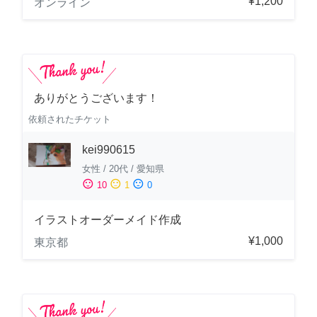
¥1,200
オンライン
ありがとうございます！
依頼されたチケット
kei990615
女性
/
20代
/
愛知県
sentiment_satisfied
sentiment_neutral
sentiment_dissatisfied
10
1
0
イラストオーダーメイド作成
¥1,000
東京都