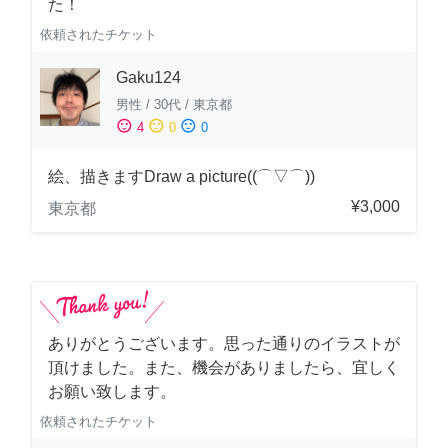
た！
依頼されたチケット
Gaku124
男性
/
30代
/
東京都
sentiment_satisfied
sentiment_neutral
sentiment_dissatisfied
4
0
0
絵、描きますDraw a picture((⌒▽⌒))
¥3,000
東京都
ありがとうございます。思った通りのイラストが
頂けました。また、機会がありましたら、宜しく
お願い致します。
依頼されたチケット