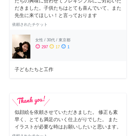
たちの興味に合わせてフレキシブルにご対応いた
だきました。子供たちはとても喜んでいて、また
先生に来てほしい！と言っております
依頼されたチケット
女性
/
30代
/
東京都
sentiment_satisfied
sentiment_neutral
sentiment_dissatisfied
297
17
1
子どもたちと工作
似顔絵を依頼させていただきました。 修正も素
早く、とても満足のいく仕上がりでした。 また
イラストが必要な時はお願いしたいと思います。
依頼されたチケット