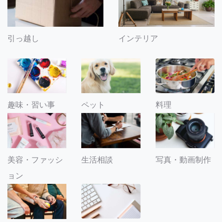
引っ越し
インテリア
趣味・習い事
ペット
料理
美容・ファッシ
生活相談
写真・動画制作
ョン