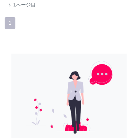
ト
1ページ目
1