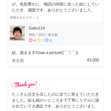
が、色彩豊かに、物語の内容に合った絵にしてい
ただき、感謝です。ありがとうございました。
依頼されたチケット
Gaku124
男性
/
30代
/
東京都
sentiment_satisfied
sentiment_neutral
sentiment_dissatisfied
4
0
0
絵、描きますDraw a picture((⌒▽⌒))
¥3,000
東京都
たくさん注文を出したのに全てに答えていただき
ました。絵も細かいところまで丁寧にリアルに描
かれていて大満足です。ありがとうございまし