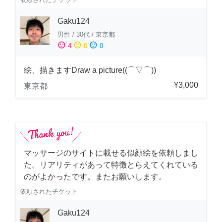
Gaku124
男性
/
30代
/
東京都
sentiment_satisfied
sentiment_neutral
sentiment_dissatisfied
4
0
0
絵、描きますDraw a picture((⌒▽⌒))
¥3,000
東京都
マッサージのサイトに載せる似顔絵を依頼しまし
た。リアリティがあって特徴とらえてくれている
のがよかったです。またお願いします。
依頼されたチケット
Gaku124