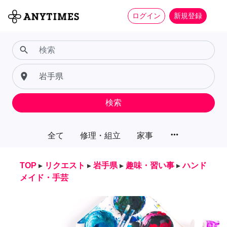
ログイン
新規登録
search
place
検索
more_horiz
全て
修理・組立
家事
TOP
▸
リクエスト
▸
岩手県
▸
趣味・習い事
▸
ハンド
メイド・手芸