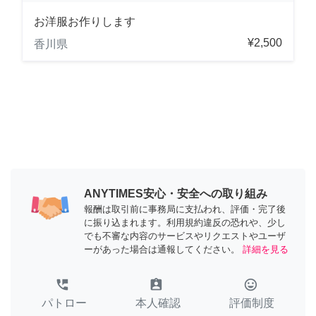
お洋服お作りします
¥2,500
香川県
ANYTIMES安心・安全への取り組み
報酬は取引前に事務局に支払われ、評価・完了後
に振り込まれます。利用規約違反の恐れや、少し
でも不審な内容のサービスやリクエストやユーザ
ーがあった場合は通報してください。
詳細を見る
perm_phone_msg
assignment_ind
tag_faces
パトロー
本人確認
評価制度