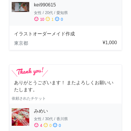
kei990615
女性
/
20代
/
愛知県
sentiment_satisfied
sentiment_neutral
sentiment_dissatisfied
10
1
0
イラストオーダーメイド作成
¥1,000
東京都
ありがとうございます！ またよろしくお願いい
たします。
依頼されたチケット
みめい
女性
/
30代
/
香川県
sentiment_satisfied
sentiment_neutral
sentiment_dissatisfied
4
0
0