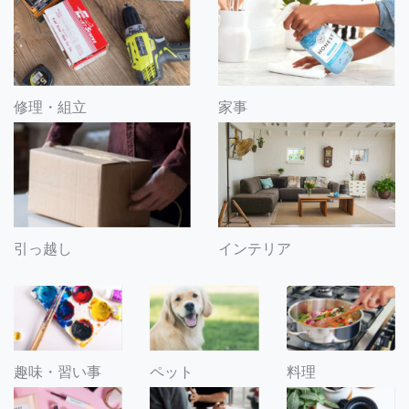
修理・組立
家事
引っ越し
インテリア
趣味・習い事
ペット
料理