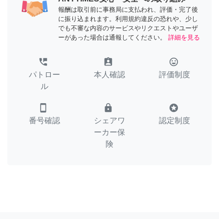
報酬は取引前に事務局に支払われ、評価・完了後
に振り込まれます。利用規約違反の恐れや、少し
でも不審な内容のサービスやリクエストやユーザ
ーがあった場合は通報してください。
詳細を見る
perm_phone_msg
assignment_ind
tag_faces
パトロー
本人確認
評価制度
ル
smartphone
lock
stars
番号確認
シェアワ
認定制度
ーカー保
険