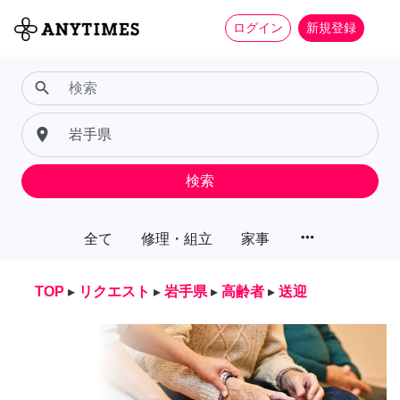
ログイン
新規登録
search
place
検索
more_horiz
全て
修理・組立
家事
TOP
▸
リクエスト
▸
岩手県
▸
高齢者
▸
送迎